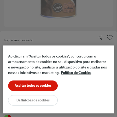
Faça a sua avaliação
Ref. / EAN:
5600993900681
Ao clicar em "Aceitar todos os cookies", concorda com o
armazenamento de cookies no seu dispositivo para melhorar
a navegação no site, analisar a utilização do site e ajudar nas
1,35 €
nossas iniciativas de marketing.
Política de Cookies
+10% DESC. IMEDIATO PET CLUB
Aceitar todos os cookies
10% de desconto imediato exclusivo para membros do
Pet Club em artigos de marcas especialistas da categoria
O Meu Pet.
Definições de cookies