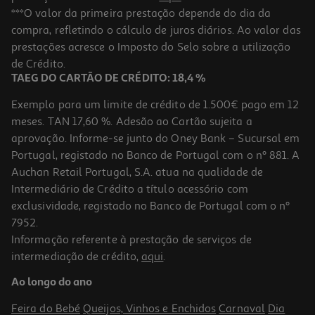
Comida Húmida Cão Petfield Frango E Ananás 400g
***O valor da primeira prestação depende do dia da
compra, refletindo o cálculo de juros diários. Ao valor das
7.48 €/Kg
prestações acresce o Imposto do Selo sobre a utilização
2,99 €
de Crédito.
TAEG DO CARTÃO DE CRÉDITO: 18,4 %
Exemplo para um limite de crédito de 1.500€ pago em 12
meses. TAN 17,60 %. Adesão ao Cartão sujeita a
aprovação. Informe-se junto do Oney Bank – Sucursal em
Portugal, registado no Banco de Portugal com o nº 881. A
Auchan Retail Portugal, S.A. atua na qualidade de
Intermediário de Crédito a título acessório com
exclusividade, registado no Banco de Portugal com o nº
7952.
Informação referente à prestação de serviços de
intermediação de crédito,
aqui
.
Comida Húmida Cão Petfield Salmão E Mirtilo 400g
Ao longo do ano
7.48 €/Kg
Feira do Bebé
Queijos, Vinhos e Enchidos
Carnaval
Dia
2,99 €