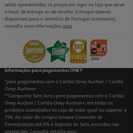
serão apresentados os preços em vigor na loja que serve
o local de entrega ou de recolha. Entregas apenas
disponíveis para o território de Portugal continental,
consulte mais informações
aqui
.
Comida Húmida Cão Petfield Vaca E Melão 400g
7.48 €/Kg
2,99 €
Informações para pagamentos ONEY
*para pagamentos com o Cartão Oney Auchan / Cartão
Oney Auchan+.
**Campanha Sem Juros para pagamentos com o Cartão
Oney Auchan / Cartão Oney Auchan+, em todos os
produtos assinalados na Loja de valor igual ou superior a
75€. Ao valor da compra acresce Comissão de
Formalização até 6% e Imposto do Selo, incluídos nas
prestações. Consulte detalhe
aqui
.