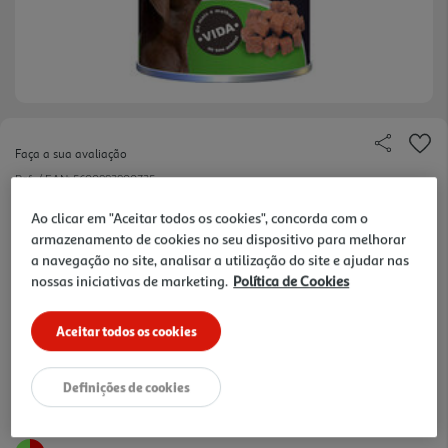
Faça a sua avaliação
Ref. / EAN:
5600993900735
Ao clicar em "Aceitar todos os cookies", concorda com o
armazenamento de cookies no seu dispositivo para melhorar
a navegação no site, analisar a utilização do site e ajudar nas
3,39 €
nossas iniciativas de marketing.
Política de Cookies
+10% DESC. IMEDIATO PET CLUB
Aceitar todos os cookies
10% de desconto imediato exclusivo para membros do
Pet Club em artigos de marcas especialistas da categoria
O Meu Pet.
Definições de cookies