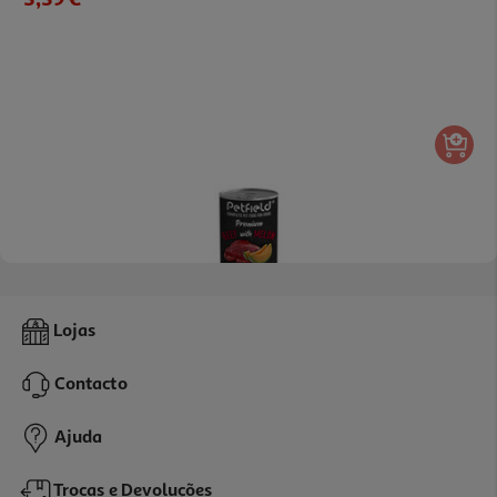
Comida Húmida Cão Petfield Vaca E Melão 400g
Lojas
7.48 €/Kg
Contacto
2,99 €
Ajuda
Trocas e Devoluções