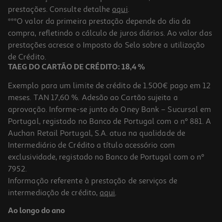
prestações. Consulte detalhe
aqui
.
Comida Húmida Cão Petfield Salmão E Mirtilo 400g
***O valor da primeira prestação depende do dia da
compra, refletindo o cálculo de juros diários. Ao valor das
7.48 €/Kg
prestações acresce o Imposto do Selo sobre a utilização
2,99 €
de Crédito.
TAEG DO CARTÃO DE CRÉDITO: 18,4 %
Exemplo para um limite de crédito de 1.500€ pago em 12
meses. TAN 17,60 %. Adesão ao Cartão sujeita a
aprovação. Informe-se junto do Oney Bank – Sucursal em
Portugal, registado no Banco de Portugal com o nº 881. A
Auchan Retail Portugal, S.A. atua na qualidade de
Intermediário de Crédito a título acessório com
exclusividade, registado no Banco de Portugal com o nº
7952.
Informação referente à prestação de serviços de
intermediação de crédito,
aqui
.
Comida Húmida Cão Petfield Pato/kiwi 400g
Ao longo do ano
7.48 €/Kg