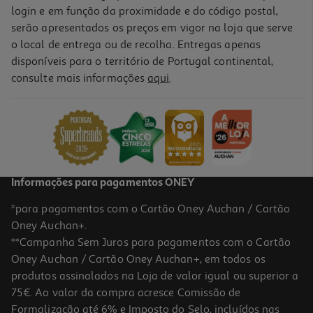
login e em função da proximidade e do código postal,
serão apresentados os preços em vigor na loja que serve
o local de entrega ou de recolha. Entregas apenas
disponíveis para o território de Portugal continental,
consulte mais informações
aqui
.
Comida Húmida Cão Petfield Frango E Ananás 400g
7.48 €/Kg
2,99 €
Informações para pagamentos ONEY
*para pagamentos com o Cartão Oney Auchan / Cartão
Oney Auchan+.
**Campanha Sem Juros para pagamentos com o Cartão
Oney Auchan / Cartão Oney Auchan+, em todos os
produtos assinalados na Loja de valor igual ou superior a
75€. Ao valor da compra acresce Comissão de
Formalização até 6% e Imposto do Selo, incluídos nas