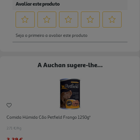
A Auchan sugere-lhe...
Comida Húmida Cão Petfield Frango 1250g*
2.71 €/Kg
3,39 €