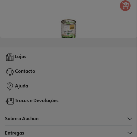
Comida Húmida Cão Schesir Bio Lata Frango 400g
Lojas
14.23 €/Kg
Contacto
5,69 €
Ajuda
Trocas e Devoluções
Sobre a Auchan
Entregas