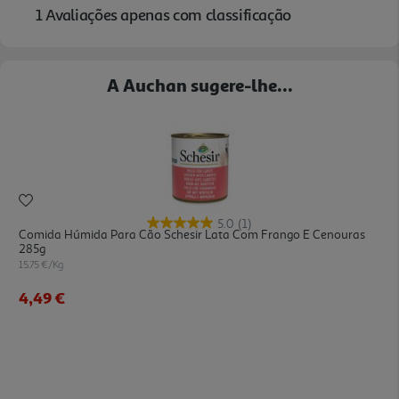
A Auchan sugere-lhe...
5.0
(1)
Comida Húmida Para Cão Schesir Lata Com Frango E Cenouras
285g
15.75 €/Kg
4,49 €