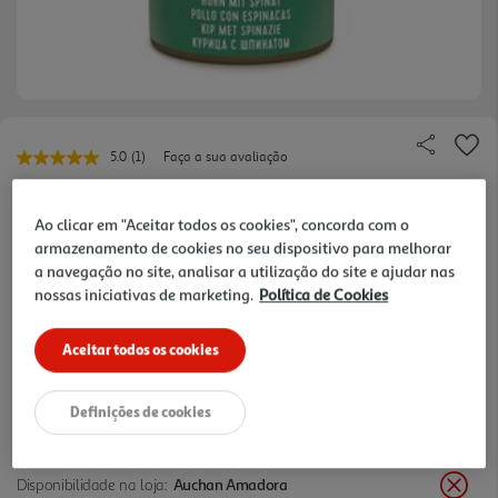
5.0
(1)
Faça a sua avaliação
Leu
uma
Ref. / EAN:
8005852280411
avaliação.
Link
Ao clicar em "Aceitar todos os cookies", concorda com o
para
armazenamento de cookies no seu dispositivo para melhorar
a
a navegação no site, analisar a utilização do site e ajudar nas
mesma
4,49 €
página.
nossas iniciativas de marketing.
Política de Cookies
+10% DESC. IMEDIATO PET CLUB
Aceitar todos os cookies
10% de desconto imediato exclusivo para membros do
Pet Club em artigos de marcas especialistas da categoria
O Meu Pet.
Definições de cookies
Disponibilidade na loja:
Auchan Amadora