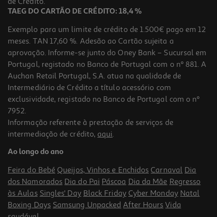
de Crédito.
TAEG DO CARTÃO DE CRÉDITO: 18,4 %
Exemplo para um limite de crédito de 1.500€ pago em 12
meses. TAN 17,60 %. Adesão ao Cartão sujeita a
aprovação. Informe-se junto do Oney Bank – Sucursal em
Portugal, registado no Banco de Portugal com o nº 881. A
Auchan Retail Portugal, S.A. atua na qualidade de
Intermediário de Crédito a título acessório com
exclusividade, registado no Banco de Portugal com o nº
7952.
Informação referente à prestação de serviços de
intermediação de crédito,
aqui
.
Comida Húmida Cão Schesir Frango/carne 4x85g
Ao longo do ano
26.44 €/Kg
Feira do Bebé
Queijos, Vinhos e Enchidos
Carnaval
Dia
8,99 €
dos Namorados
Dia do Pai
Páscoa
Dia da Mãe
Regresso
às Aulas
Singles' Day
Black Friday
Cyber Monday
Natal
Boxing Days
Samsung Unpacked
After Hours
Vida
saudável