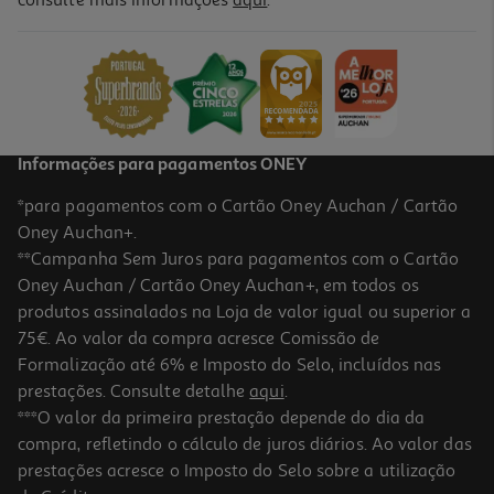
Comida Húmida Cão Schesir Bio Lata Vaca 400g
14.23 €/Kg
5,69 €
Informações para pagamentos ONEY
*para pagamentos com o Cartão Oney Auchan / Cartão
Oney Auchan+.
**Campanha Sem Juros para pagamentos com o Cartão
Oney Auchan / Cartão Oney Auchan+, em todos os
produtos assinalados na Loja de valor igual ou superior a
75€. Ao valor da compra acresce Comissão de
Formalização até 6% e Imposto do Selo, incluídos nas
prestações. Consulte detalhe
aqui
.
Comida Húmida Cão Schesir Frango/borrego 85g
***O valor da primeira prestação depende do dia da
compra, refletindo o cálculo de juros diários. Ao valor das
26.94 €/Kg
prestações acresce o Imposto do Selo sobre a utilização
2,29 €