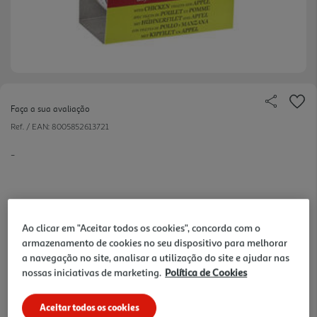
Faça a sua avaliação
Ref. / EAN:
8005852613721
-
Ao clicar em "Aceitar todos os cookies", concorda com o
armazenamento de cookies no seu dispositivo para melhorar
3,25 €
a navegação no site, analisar a utilização do site e ajudar nas
nossas iniciativas de marketing.
Política de Cookies
+10% DESC. IMEDIATO PET CLUB
10% de desconto imediato exclusivo para membros do
Aceitar todos os cookies
Pet Club em artigos de marcas especialistas da categoria