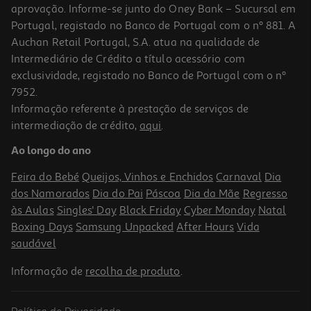
aprovação. Informe-se junto do Oney Bank – Sucursal em
Portugal, registado no Banco de Portugal com o nº 881. A
Auchan Retail Portugal, S.A. atua na qualidade de
Intermediário de Crédito a título acessório com
exclusividade, registado no Banco de Portugal com o nº
7952.
Informação referente à prestação de serviços de
intermediação de crédito,
aqui
.
Comida Húmida Cão Schesir Bio Lata Porco 400g
Ao longo do ano
14.23 €/Kg
Feira do Bebé
Queijos, Vinhos e Enchidos
Carnaval
Dia
5,69 €
dos Namorados
Dia do Pai
Páscoa
Dia da Mãe
Regresso
às Aulas
Singles' Day
Black Friday
Cyber Monday
Natal
Boxing Days
Samsung Unpacked
After Hours
Vida
saudável
Informação de
recolha de produto
.