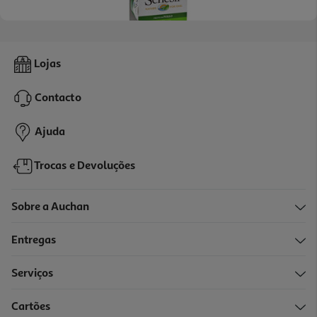
Comida Húmida Para Cão Schesir Lata Com Frango 150g
Lojas
20.6 €/Kg
Contacto
3,09 €
Ajuda
Trocas e Devoluções
Sobre a Auchan
Entregas
Serviços
Cartões
Comida Húmida Para Cão Schesir Lata Com Atum 150g