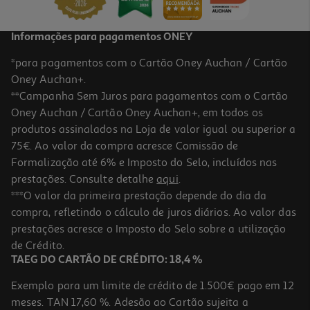
Informações para pagamentos ONEY
*para pagamentos com o Cartão Oney Auchan / Cartão
Oney Auchan+.
**Campanha Sem Juros para pagamentos com o Cartão
Oney Auchan / Cartão Oney Auchan+, em todos os
produtos assinalados na Loja de valor igual ou superior a
75€. Ao valor da compra acresce Comissão de
Formalização até 6% e Imposto do Selo, incluídos nas
prestações. Consulte detalhe
aqui
.
5.0
(1)
Comida Húmida Para Cachorro Schesir Lata Com Frango E Aloé
***O valor da primeira prestação depende do dia da
150g
compra, refletindo o cálculo de juros diários. Ao valor das
20.6 €/Kg
prestações acresce o Imposto do Selo sobre a utilização
3,09 €
de Crédito.
TAEG DO CARTÃO DE CRÉDITO: 18,4 %
Exemplo para um limite de crédito de 1.500€ pago em 12
meses. TAN 17,60 %. Adesão ao Cartão sujeita a