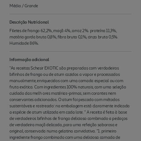
Médio / Grande
Descrição Nutricional
Filetes de frango 62,2%, maçã 4%, arroz 2%. proteína 11,3%,
matéria gorda bruta 0,8%, fibra bruta 0,1%, cinza bruta 0,5%.
Humidade 86%.
Informação adicional
"As receitas Schesir EXOTIC são preparadas com verdadeiros
bifinhos de frango ou de atum cozidos a vapor e processados
manualmente, enriquecidos com uma camada especial ou com
fruta exótica. Com ingredientes 100% naturais, com uma seleção
cuidada das melh ores matérias-primas, sem corantes nem
conservantes adicionados. O atum foi pescado com métodos
sustentáveis e rastreado: na embalagem está claramente indicada
a espécie de atum utilizada em cada lote. " A receita é feita à base
de verdadeiros bifinhos de frango delicioso combinado a pedaços
de verdadeira maçã delicada, para uma refeição saborosa e
original, conservada numa gelatina convidativa. "1. primeiro
ingrediente frango combinado com uma deliciosa camada de