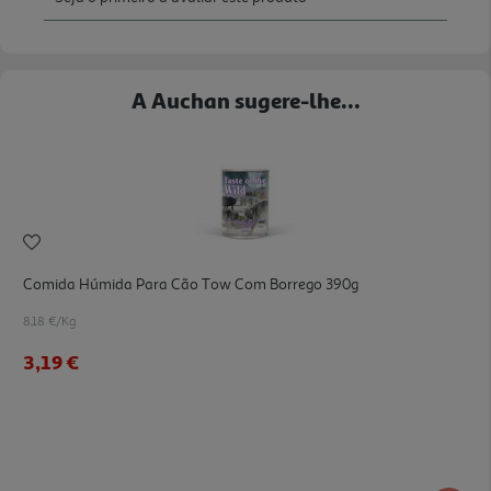
A Auchan sugere-lhe...
Comida Húmida Para Cão Tow Com Borrego 390g
8.18 €/Kg
3,19 €