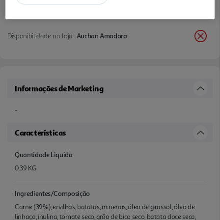
Disponibilidade na loja:
Auchan Amadora
Informações de Marketing
-
Características
Quantidade Liquida
0.39 KG
Ingredientes/Composição
Carne (39%), ervilhas, batatas, minerais, óleo de girassol, óleo de
linhaça, inulina, tomate seco, grão de bico seco, batata doce seca,