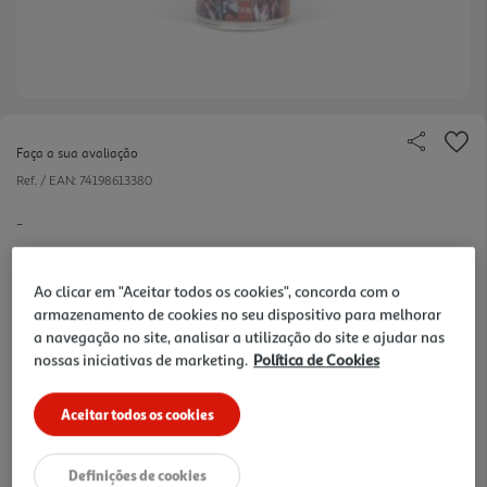
Faça a sua avaliação
Ref. / EAN:
74198613380
-
Ao clicar em "Aceitar todos os cookies", concorda com o
armazenamento de cookies no seu dispositivo para melhorar
a navegação no site, analisar a utilização do site e ajudar nas
nossas iniciativas de marketing.
Política de Cookies
3,19 €
Aceitar todos os cookies
+10% DESC. IMEDIATO PET CLUB
10% de desconto imediato exclusivo para membros do
Pet Club em artigos de marcas especialistas da categoria
Definições de cookies
O Meu Pet.