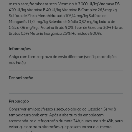
mirtilo seco, framboesa seca. Vitamina A 3.000 UI/kg Vitamina D3
420 UI/kg Vitamina E 40 UI/kg Vitamina B Complex 26,3 mg/kg
Sulfato de Zinco Monohidratado 107,14 mg/kg Sulfato de
Manganês 11,72 mg/kg Selenito de Sódio 0,82 mg/kg Iodato de
Cálcio 0,6 mg/kg . Proteína Bruta 9,0% Teor de Gordura 3,0% Fibras
Brutas 0,5% Matéria Inorgânica 2,5% Humidade 80,0%.
Informações
Artigo com forma e prazo de envio diferente (verifique condições
nas Faq's)
Denominação
-
Preparação
Conservar em local fresco e seco, ao abrigo da luz solar. Servir à
temperatura ambiente. Após a abertura da embalagem,
recomenda-se a refrigeração durante 24h, nunca mais de 48h, para
evitar que ocorram alterações que possam tornar o alimento