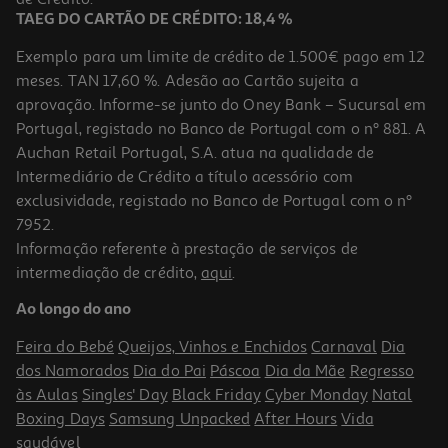
TAEG DO CARTÃO DE CRÉDITO: 18,4 %
Exemplo para um limite de crédito de 1.500€ pago em 12
meses. TAN 17,60 %. Adesão ao Cartão sujeita a
aprovação. Informe-se junto do Oney Bank – Sucursal em
Portugal, registado no Banco de Portugal com o nº 881. A
Auchan Retail Portugal, S.A. atua na qualidade de
Intermediário de Crédito a título acessório com
exclusividade, registado no Banco de Portugal com o nº
7952.
Informação referente à prestação de serviços de
intermediação de crédito,
aqui
.
Comida Húmida Para Cão Schesir Lata Com Frango 150g
Ao longo do ano
20.6 €/Kg
Feira do Bebé
Queijos, Vinhos e Enchidos
Carnaval
Dia
3,09 €
dos Namorados
Dia do Pai
Páscoa
Dia da Mãe
Regresso
às Aulas
Singles' Day
Black Friday
Cyber Monday
Natal
Boxing Days
Samsung Unpacked
After Hours
Vida
saudável