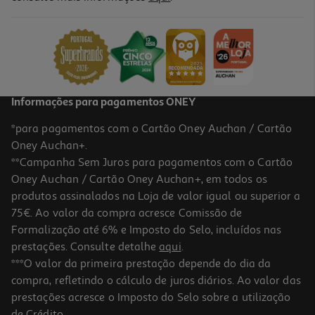
Comida Húmida Cão Tow Salmao/arenque 390g*
12.05 €/Kg
4,70 €
Informações para pagamentos ONEY
*para pagamentos com o Cartão Oney Auchan / Cartão
Oney Auchan+.
**Campanha Sem Juros para pagamentos com o Cartão
Oney Auchan / Cartão Oney Auchan+, em todos os
produtos assinalados na Loja de valor igual ou superior a
75€. Ao valor da compra acresce Comissão de
Formalização até 6% e Imposto do Selo, incluídos nas
prestações. Consulte detalhe
aqui
.
Comida Húmida Para Cão Tow Com Borrego E Frango 390g
***O valor da primeira prestação depende do dia da
compra, refletindo o cálculo de juros diários. Ao valor das
12.05 €/Kg
prestações acresce o Imposto do Selo sobre a utilização
4,70 €
de Crédito.