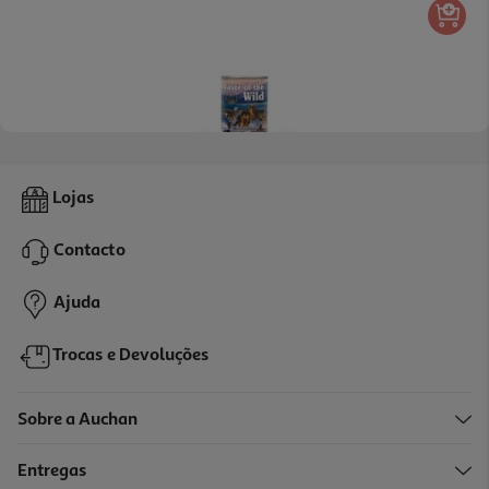
Comida Húmida Para Cão Tow Wetlands Com Pato 390g
Lojas
8.18 €/Kg
Contacto
3,19 €
Ajuda
Trocas e Devoluções
Sobre a Auchan
Entregas