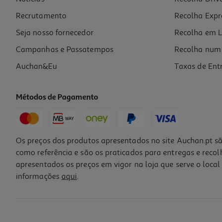
Recrutamento
Recolha Expr
33,95 €
Seja nosso fornecedor
Recolha em L
Campanhas e Passatempos
Recolha num 
Auchan&Eu
Taxas de Ent
Métodos de Pagamento
Os preços dos produtos apresentados no site Auchan.pt sã
como referência e são os praticados para entregas e reco
apresentados os preços em vigor na loja que serve o local 
informações
aqui
.
Ração Veterinária Cão Advance Renal 3kg
9.87 €/Kg