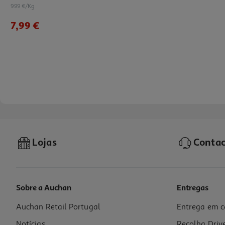
9.99 €/Kg
7,99 €
Lojas
Contac
Sobre a Auchan
Entregas
Auchan Retail Portugal
Entrega em c
Ração Veterinária Cão Advance Hypoallergenic 2.5kg
Notícias
Recolha Driv
13.58 €/Kg