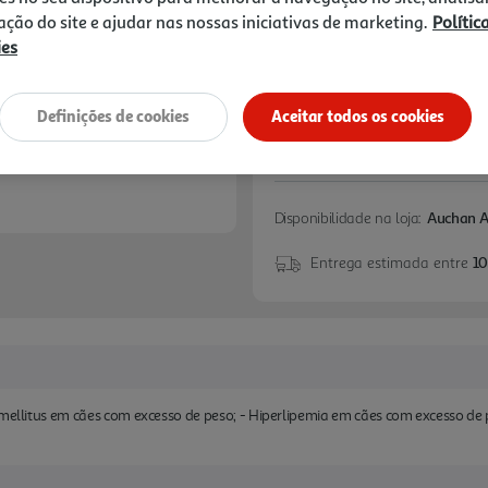
zação do site e ajudar nas nossas iniciativas de marketing.
Polític
+10% DESC. IMEDIA
10% de desconto imed
ies
marcas especialistas 
Definições de cookies
Aceitar todos os cookies
Disponibilidade na loja:
Auchan 
Entrega estimada entre
10
mellitus em cães com excesso de peso; - Hiperlipemia em cães com excesso de pe