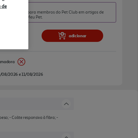
a de
TO PET CLUB
iato exclusivo para membros do Pet Club em artigos de
da categoria O Meu Pet.
adicionar
Amadora
/08/2026 e 11/08/2026
so; - Colite responsiva à fibra; -