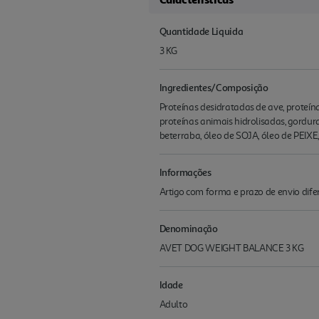
Quantidade Liquida
3 KG
Ingredientes/Composição
Proteínas desidratadas de ave, proteína 
proteínas animais hidrolisadas, gordur
beterraba, óleo de SOJA, óleo de PEIXE, 
Informações
Artigo com forma e prazo de envio difer
Denominação
AVET DOG WEIGHT BALANCE 3 KG
Idade
Adulto