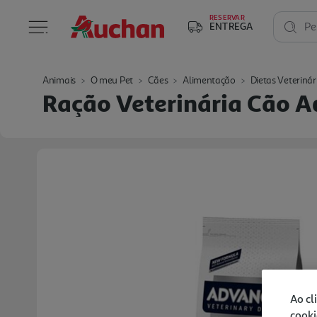
RESERVAR
ENTREGA
Pe
Animais
O meu Pet
Cães
Alimentação
Dietas Veterinár
Ração Veterinária Cão A
Ao cl
cooki