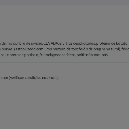
de milho, fibra de ervilha, CEVADA, ervilhas desidratadas, proteína de batata, f
a animal (estabilizada com uma mistura de tocoferóis de origem na tural), fibr
sal, cloreto de potássio, frutooligossacarídeos, polifenóis naturais.
ente (verifique condições nas Faq's)