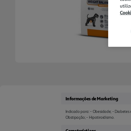
utili
Cook
Informações de Marketing
Indicado para: - Obesidade; - Diabetes 
Obstipação; - Hipotiroidismo.
Características