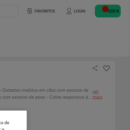
FAVORITOS
LOGIN
0,00 €
 - Diabetes mellitus em cães com excesso de
ver
mais
s com excesso de peso; - Colite responsiva à
roidismo.
to de
r a