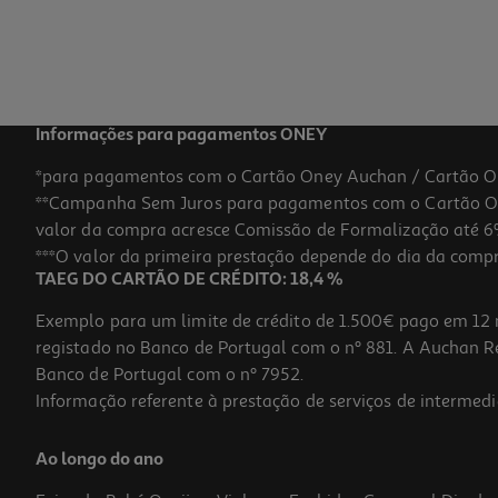
29,60 €
Informações para pagamentos ONEY
*para pagamentos com o Cartão Oney Auchan / Cartão O
**Campanha Sem Juros para pagamentos com o Cartão Oney
valor da compra acresce Comissão de Formalização até 6%
***O valor da primeira prestação depende do dia da compra,
TAEG DO CARTÃO DE CRÉDITO: 18,4 %
Exemplo para um limite de crédito de 1.500€ pago em 12 
registado no Banco de Portugal com o nº 881. A Auchan Ret
Banco de Portugal com o nº 7952.
Informação referente à prestação de serviços de intermedi
Comida Húmida Veterinária Pro Plan Cão Gastrointestinal 195g
Ao longo do ano
12.77 €/Kg