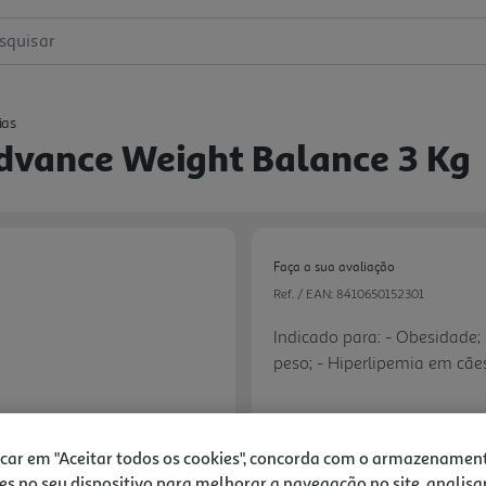
squisar
ias
dvance Weight Balance 3 Kg
Faça a sua avaliação
Ref. / EAN:
8410650152301
Indicado para: - Obesidade;
peso; - Hiperlipemia em cãe
fibra; - Obstipação; - Hipoti
29,60 €
icar em "Aceitar todos os cookies", concorda com o armazenamen
es no seu dispositivo para melhorar a navegação no site, analisa