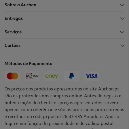
Sobre a Auchan
Entregas
Serviços
Cartões
Ração Cão Mini Advance Sensitive 1.5kg*
8.33 €/Kg
Métodos de Pagamento
12,49 €
Os preços dos produtos apresentados no site Auchan.pt
são os praticados nas compras online. Antes do registo e
autenticação do cliente os preços apresentados servem
apenas como referência e são os praticados para entregas
e recolhas no código postal 2650-435 Amadora. Após o
login e em função da proximidade e do código postal,
-10%