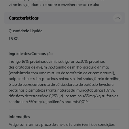
vitaminas, ajudam a retardar o envelhecimento celular.
Características
Quantidade Liquida
1.5 KG
Ingredientes/Composição
Frango 16%, proteínas de milho, trigo, arroz 10%, proteínas
desidratadas de ave, milho, farinha de milho, gordura animal
(estabilizada com uma mistura de tocoferóis de origem natural),
polpa de beterraba, proteínas animais hidrolisadas, farelo de milho,
ó leo de peixe, carbonato de cálcio, cloreto de potássio, levedura,
proteínas plasmáticas (fonte natural de imunoglobulinas) 0,4%,
difosfato de tetrassódio 0,25%, glucosamina 455 mg/kg, sulfato de
condroitina 350 mg/kg, polifenóis naturais 0,01%.
Informações
Artigo com forma e prazo de envio diferente (verifique condições