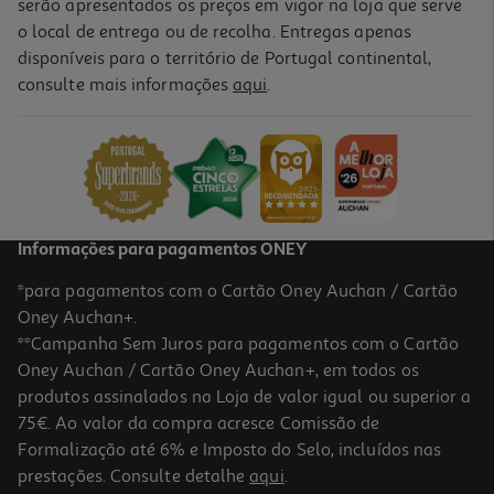
serão apresentados os preços em vigor na loja que serve
o local de entrega ou de recolha. Entregas apenas
disponíveis para o território de Portugal continental,
5.0
(2)
consulte mais informações
aqui
.
Ração Para Cão Mini Adulto Advance Com Frango E Arroz 3kg
6.9 €/Kg
Price reduced from
to
22,99 €
20,69 €
Promoção
Informações para pagamentos ONEY
*para pagamentos com o Cartão Oney Auchan / Cartão
Oney Auchan+.
**Campanha Sem Juros para pagamentos com o Cartão
Oney Auchan / Cartão Oney Auchan+, em todos os
produtos assinalados na Loja de valor igual ou superior a
75€. Ao valor da compra acresce Comissão de
Formalização até 6% e Imposto do Selo, incluídos nas
prestações. Consulte detalhe
aqui
.