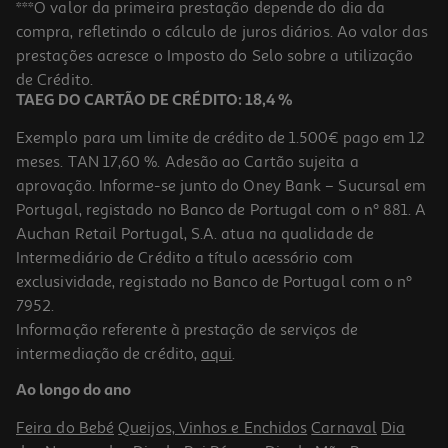
Ração Cão Mini Advance Frango 7kg
***O valor da primeira prestação depende do dia da
compra, refletindo o cálculo de juros diários. Ao valor das
6.36 €/Kg
prestações acresce o Imposto do Selo sobre a utilização
44,49 €
de Crédito.
TAEG DO CARTÃO DE CRÉDITO: 18,4 %
Exemplo para um limite de crédito de 1.500€ pago em 12
meses. TAN 17,60 %. Adesão ao Cartão sujeita a
aprovação. Informe-se junto do Oney Bank – Sucursal em
Portugal, registado no Banco de Portugal com o nº 881. A
Auchan Retail Portugal, S.A. atua na qualidade de
Intermediário de Crédito a título acessório com
exclusividade, registado no Banco de Portugal com o nº
7952.
Informação referente à prestação de serviços de
intermediação de crédito,
aqui
.
Ração Cão Medium Puppy Advance :frango E Arroz 3kg
Ao longo do ano
8 €/Kg
Feira do Bebé
Queijos, Vinhos e Enchidos
Carnaval
Dia
23,99 €