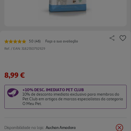
5.0
(46)
Faça a sua avaliação
Leu
46
Ref. / EAN:
3182550792929
avaliações.
Link
para
a
mesma
8,99 €
página.
+10% DESC. IMEDIATO PET CLUB
10% de desconto imediato exclusivo para membros do
Pet Club em artigos de marcas especialistas da categoria
O Meu Pet.
Disponibilidade na loja:
Auchan Amadora