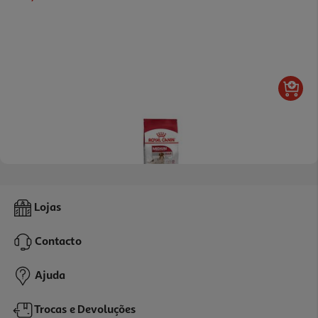
Ração Cão Royal Canin Adulto Medio 4 Kg
Lojas
7.8 €/Kg
Contacto
31,19 €
Ajuda
Trocas e Devoluções