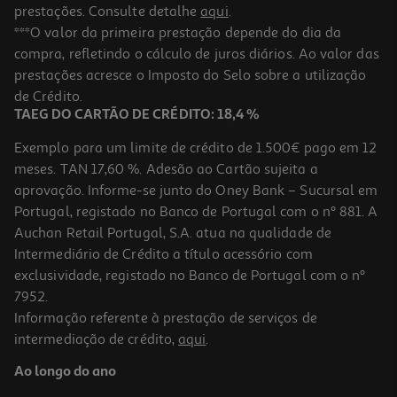
prestações. Consulte detalhe
aqui
.
5.0
(46)
Ração Cão Royal Canin Mini Junior 4kg
***O valor da primeira prestação depende do dia da
compra, refletindo o cálculo de juros diários. Ao valor das
8.5 €/Kg
prestações acresce o Imposto do Selo sobre a utilização
33,99 €
de Crédito.
TAEG DO CARTÃO DE CRÉDITO: 18,4 %
Exemplo para um limite de crédito de 1.500€ pago em 12
meses. TAN 17,60 %. Adesão ao Cartão sujeita a
aprovação. Informe-se junto do Oney Bank – Sucursal em
Portugal, registado no Banco de Portugal com o nº 881. A
Auchan Retail Portugal, S.A. atua na qualidade de
Intermediário de Crédito a título acessório com
exclusividade, registado no Banco de Portugal com o nº
7952.
Informação referente à prestação de serviços de
5.0
(61)
intermediação de crédito,
aqui
.
Ração Cão Royal Canin Junior Médio 4 Kg
Ao longo do ano
7.97 €/Kg