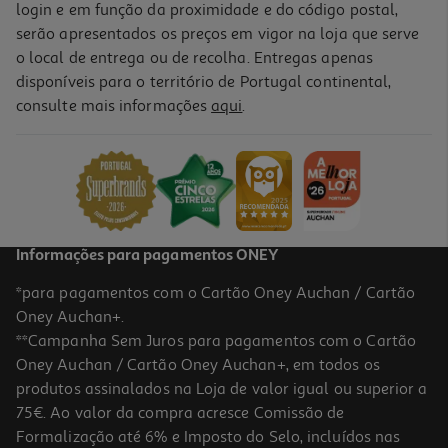
login e em função da proximidade e do código postal,
-9%
serão apresentados os preços em vigor na loja que serve
o local de entrega ou de recolha. Entregas apenas
disponíveis para o território de Portugal continental,
4.4
(111)
consulte mais informações
aqui
.
Ração Cão Pro Plan Junior Médio Frango 3kg
6.66 €/Kg
Price reduced from
to
21,90 €
19,99 €
Promoção
Informações para pagamentos ONEY
*para pagamentos com o Cartão Oney Auchan / Cartão
Oney Auchan+.
**Campanha Sem Juros para pagamentos com o Cartão
Oney Auchan / Cartão Oney Auchan+, em todos os
produtos assinalados na Loja de valor igual ou superior a
75€. Ao valor da compra acresce Comissão de
Formalização até 6% e Imposto do Selo, incluídos nas