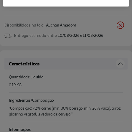
Disponibilidade na loja:
Auchan Amadora
Entrega estimada entre
10/08/2026 e 11/08/2026
Características
Quantidade Liquida
0.19 KG
Ingredientes/Composição
"Composição: 72% carne (mín. 30% borrego, min. 26% vaca), arroz,
glicerina vegetal, levedura de cerveja."
Informações