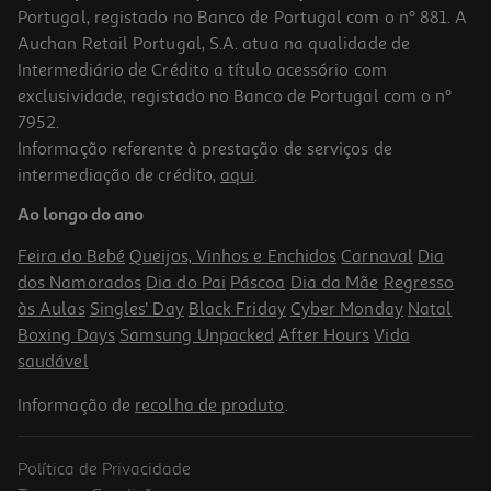
Portugal, registado no Banco de Portugal com o nº 881. A
Auchan Retail Portugal, S.A. atua na qualidade de
Intermediário de Crédito a título acessório com
exclusividade, registado no Banco de Portugal com o nº
7952.
Informação referente à prestação de serviços de
intermediação de crédito,
aqui
.
Snacks Cão Naturea Biscoitos Noz E Mel 140g
Ao longo do ano
30.64 €/Kg
Feira do Bebé
Queijos, Vinhos e Enchidos
Carnaval
Dia
4,29 €
dos Namorados
Dia do Pai
Páscoa
Dia da Mãe
Regresso
às Aulas
Singles' Day
Black Friday
Cyber Monday
Natal
Boxing Days
Samsung Unpacked
After Hours
Vida
saudável
Informação de
recolha de produto
.
Política de Privacidade