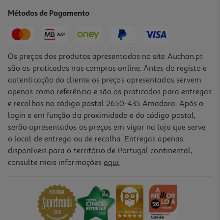
21.36 €/Kg
Métodos de Pagamento
Price reduced from
to
4,29 €
2,99 €
Promoção
Os preços dos produtos apresentados no site Auchan.pt
são os praticados nas compras online. Antes do registo e
autenticação do cliente os preços apresentados servem
apenas como referência e são os praticados para entregas
e recolhas no código postal 2650-435 Amadora. Após o
login e em função da proximidade e do código postal,
serão apresentados os preços em vigor na loja que serve
o local de entrega ou de recolha. Entregas apenas
disponíveis para o território de Portugal continental,
consulte mais informações
aqui
.
Snacks Cão Naturea Biscoitos Tomate E Queijo 140g
30.64 €/Kg
4,29 €