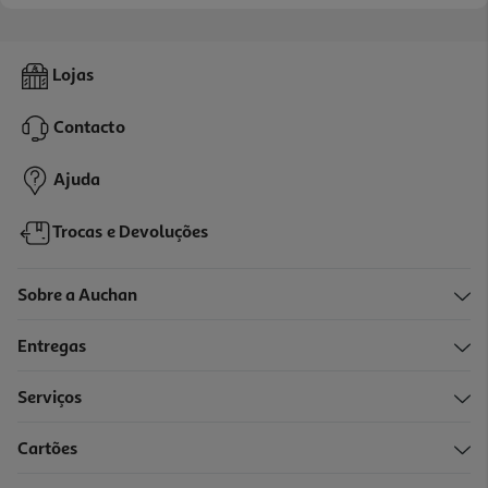
Snack Líquido Para Cão Zolux Sweeties Frango 14g
Lojas
53.57 €/Kg
Contacto
0,75 €
Ajuda
Trocas e Devoluções
Sobre a Auchan
Entregas
-30%
Serviços
Cartões
Snack Cão Naturea Biscoitos Frutos Verm. 140g