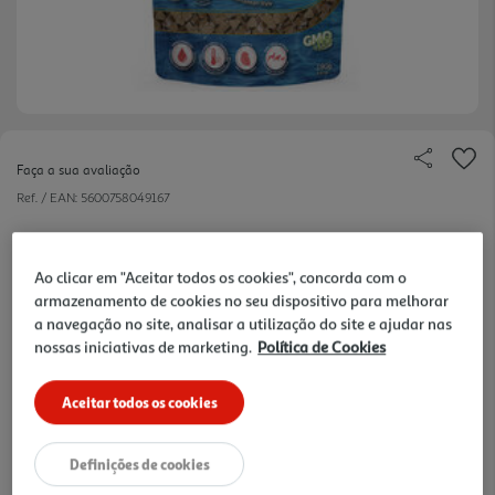
Faça a sua avaliação
Ref. / EAN:
5600758049167
Ao clicar em "Aceitar todos os cookies", concorda com o
4,59 €
armazenamento de cookies no seu dispositivo para melhorar
a navegação no site, analisar a utilização do site e ajudar nas
nossas iniciativas de marketing.
Política de Cookies
+10% DESC. IMEDIATO PET CLUB
10% de desconto imediato exclusivo para membros do
Pet Club em artigos de marcas especialistas da categoria
Aceitar todos os cookies
O Meu Pet.
Definições de cookies