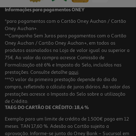
Informações para pagamentos ONEY
*para pagamentos com o Cartão Oney Auchan / Cartão
Oney Auchan+.
**Campanha Sem Juros para pagamentos com o Cartão
Oney Auchan / Cartão Oney Auchan+, em todos os
produtos assinalados na Loja de valor igual ou superior a
75€. Ao valor da compra acresce Comissão de
Formalização até 6% e Imposto do Selo, incluídos nas
prestações. Consulte detalhe
aqui
.
Treats Cão Naturea Pato Semi-Moist 100g
***O valor da primeira prestação depende do dia da
compra, refletindo o cálculo de juros diários. Ao valor das
28.9 €/Kg
prestações acresce o Imposto do Selo sobre a utilização
2,89 €
de Crédito.
TAEG DO CARTÃO DE CRÉDITO: 18,4 %
Exemplo para um limite de crédito de 1.500€ pago em 12
meses. TAN 17,60 %. Adesão ao Cartão sujeita a
aprovação. Informe-se junto do Oney Bank – Sucursal em