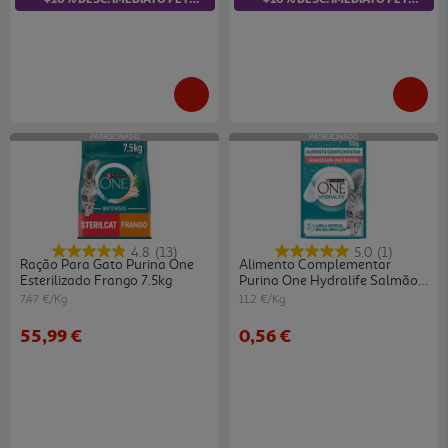
PATROCINADO
PATROCINADO
4.8
(13)
5.0
(1)
Ração Para Gato Purina One
Alimento Complementar
Esterilizado Frango 7.5kg
Purina One Hydralife Salmão
50g
7.47 €/Kg
11.2 €/Kg
55,99 €
0,56 €