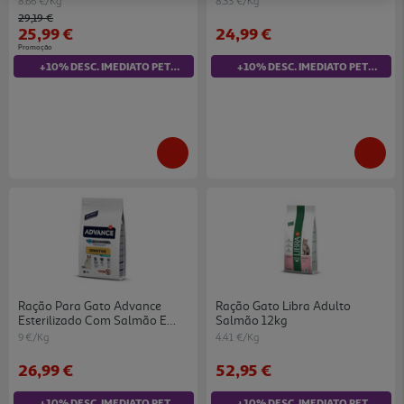
8.66 €/Kg
8.33 €/Kg
Price reduced from
to
29,19 €
25,99 €
24,99 €
Promoção
+10% DESC. IMEDIATO PET CLUB
+10% DESC. IMEDIATO PET CLUB
Ração Para Gato Advance
Ração Gato Libra Adulto
Esterilizado Com Salmão E
Salmão 12kg
Arroz 3kg
9 €/Kg
4.41 €/Kg
26,99 €
52,95 €
+10% DESC. IMEDIATO PET CLUB
+10% DESC. IMEDIATO PET CLUB