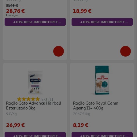
Price reduced from
to
31,95 €
28,76 €
18,99 €
Promoção
+10% DESC. IMEDIATO PET CLUB
+10% DESC. IMEDIATO PET CLUB
5.0
(1)
Ração Gato Advance Hairball
Ração Gato Royal Canin
Esterilizado 3kg
Ageing 11+ 400g
9 €/Kg
20.47 €/Kg
26,99 €
8,19 €
+10% DESC. IMEDIATO PET CLUB
+10% DESC. IMEDIATO PET CLUB