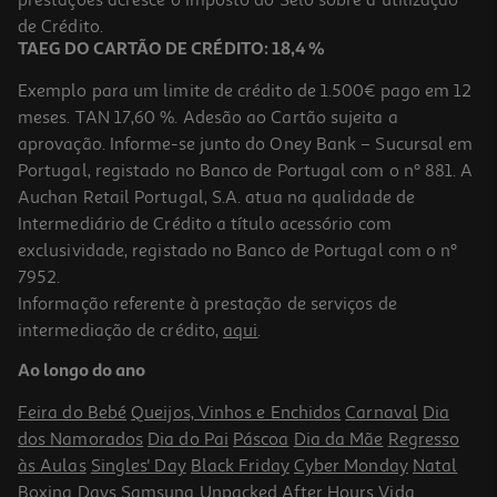
prestações acresce o Imposto do Selo sobre a utilização
de Crédito.
TAEG DO CARTÃO DE CRÉDITO: 18,4 %
Exemplo para um limite de crédito de 1.500€ pago em 12
meses. TAN 17,60 %. Adesão ao Cartão sujeita a
aprovação. Informe-se junto do Oney Bank – Sucursal em
Portugal, registado no Banco de Portugal com o nº 881. A
Auchan Retail Portugal, S.A. atua na qualidade de
Intermediário de Crédito a título acessório com
exclusividade, registado no Banco de Portugal com o nº
7952.
Informação referente à prestação de serviços de
intermediação de crédito,
aqui
.
Ao longo do ano
Feira do Bebé
Queijos, Vinhos e Enchidos
Carnaval
Dia
dos Namorados
Dia do Pai
Páscoa
Dia da Mãe
Regresso
às Aulas
Singles' Day
Black Friday
Cyber Monday
Natal
Boxing Days
Samsung Unpacked
After Hours
Vida