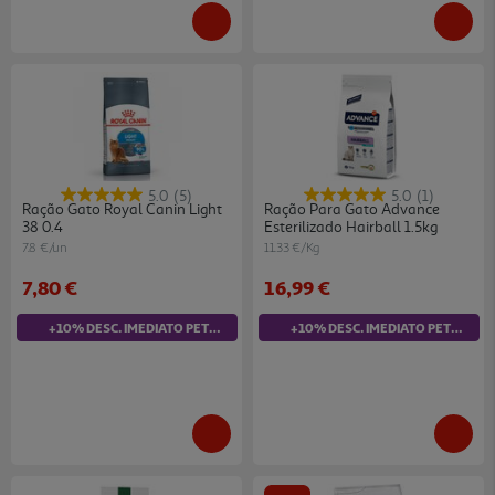
5.0
(5)
5.0
(1)
Ração Gato Royal Canin Light
Ração Para Gato Advance
38 0.4
Esterilizado Hairball 1.5kg
7.8 €/un
11.33 €/Kg
7,80 €
16,99 €
+10% DESC. IMEDIATO PET CLUB
+10% DESC. IMEDIATO PET CLUB