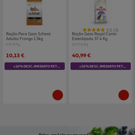
5.0
(3)
Ração Para Gato Schesir
Ração Gato Royal Canin
Adulto Frango 1.5kg
Esterilizado 37 4 Kg
6.75 €/Kg
10.25 €/Kg
10,13 €
40,99 €
+10% DESC. IMEDIATO PET CLUB
+10% DESC. IMEDIATO PET CLUB
Drive, em Loja ou em sua Casa