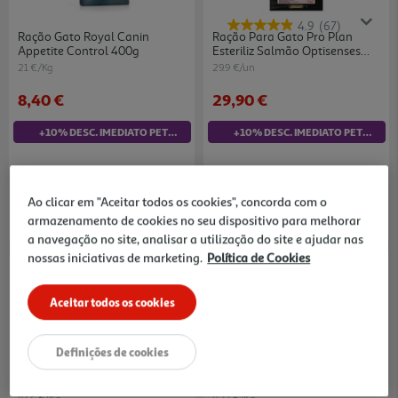
4.9
(67)
Ração Gato Royal Canin
Ração Para Gato Pro Plan
Appetite Control 400g
Esteriliz Salmão Optisenses
3kg
21 €/Kg
29.9 €/un
8,40 €
29,90 €
+10% DESC. IMEDIATO PET CLUB
+10% DESC. IMEDIATO PET CLUB
Ao clicar em "Aceitar todos os cookies", concorda com o
armazenamento de cookies no seu dispositivo para melhorar
a navegação no site, analisar a utilização do site e ajudar nas
nossas iniciativas de marketing.
Política de Cookies
-11%
Aceitar todos os cookies
Definições de cookies
4.7
(42)
4.7
(3)
Ração Para Gato Pro Plan
Ração Para Gato Advance
Esterilizado Frango 3kg
Esterilizado Com Perú E Arroz
3kg