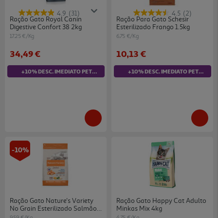
4.9
(31)
4.5
(2)
Ração Gato Royal Canin
Ração Para Gato Schesir
Digestive Confort 38 2kg
Esterilizado Frango 1.5kg
17.25 €/Kg
6.75 €/Kg
34,49 €
10,13 €
+10% DESC. IMEDIATO PET CLUB
+10% DESC. IMEDIATO PET CLUB
-10%
Ração Gato Nature's Variety
Ração Gato Happy Cat Adulto
No Grain Esterilizado Salmão
Minkas Mix 4kg
3kg
9.59 €/Kg
4.75 €/Kg