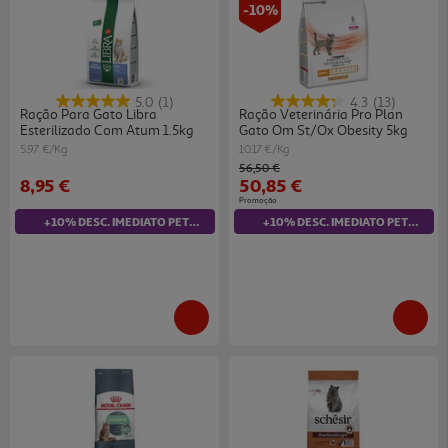
-10%
5.0
(1)
4.3
(13)
Ração Para Gato Libra
Ração Veterinária Pro Plan
Esterilizado Com Atum 1.5kg
Gato Om St/ox Obesity 5kg
5.97 €/Kg
10.17 €/Kg
Price reduced from
to
56,50 €
8,95 €
50,85 €
Promoção
+10% DESC. IMEDIATO PET CLUB
+10% DESC. IMEDIATO PET CLUB