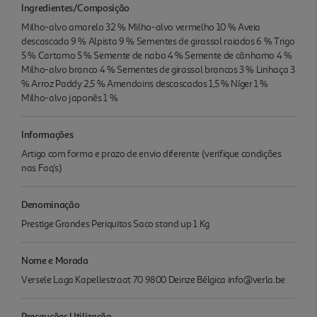
Ingredientes/Composição
Milho-alvo amarelo 32 % Milho-alvo vermelho 10 % Aveia
descascada 9 % Alpista 9 % Sementes de girassol raiados 6 % Trigo
5 % Cartamo 5 % Semente de nabo 4 % Semente de cânhamo 4 %
Milho-alvo branco 4 % Sementes de girassol brancos 3 % Linhaça 3
% Arroz Paddy 2,5 % Amendoins descascados 1,5 % Níger 1 %
Milho-alvo japonês 1 %
Informações
Artigo com forma e prazo de envio diferente (verifique condições
nas Faq's)
Denominação
Prestige Grandes Periquitos Saco stand up 1 Kg
Nome e Morada
Versele Laga Kapellestraat 70 9800 Deinze Bélgica info@verla.be
Precauções Utilização