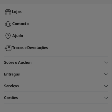
Mistura P/periquitos Lucpet Saco 1 Kg
Lojas
2.45 €/Kg
Contacto
2,45 €
Ajuda
Trocas e Devoluções
Sobre a Auchan
Entregas
Serviços
Cartões
Prestige Grandes Periquitos Saco Stand Up 4kg
4.42 €/Kg