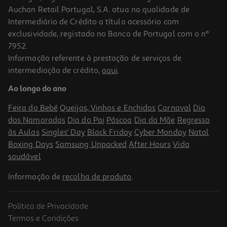
Auchan Retail Portugal, S.A. atua na qualidade de
Intermediário de Crédito a título acessório com
exclusividade, registado no Banco de Portugal com o nº
7952.
Informação referente à prestação de serviços de
intermediação de crédito,
aqui
.
Comida Papagaios Versele Laga Prestige Saco Stand Up 1kg*
Ao longo do ano
6.09 €/Kg
Feira do Bebé
Queijos, Vinhos e Enchidos
Carnaval
Dia
6,09 €
dos Namorados
Dia do Pai
Páscoa
Dia da Mãe
Regresso
às Aulas
Singles' Day
Black Friday
Cyber Monday
Natal
Boxing Days
Samsung Unpacked
After Hours
Vida
saudável
Informação de
recolha de produto
.
Política de Privacidade
Termos e Condições