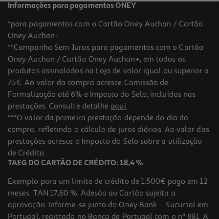
Informações para pagamentos ONEY
*para pagamentos com o Cartão Oney Auchan / Cartão
Oney Auchan+.
**Campanha Sem Juros para pagamentos com o Cartão
Oney Auchan / Cartão Oney Auchan+, em todos os
produtos assinalados na Loja de valor igual ou superior a
75€. Ao valor da compra acresce Comissão de
Formalização até 6% e Imposto do Selo, incluídos nas
prestações. Consulte detalhe
aqui
.
Comida Canários Versele Laga Prestige Saco Stand Up 1kg
***O valor da primeira prestação depende do dia da
compra, refletindo o cálculo de juros diários. Ao valor das
5.44 €/Kg
prestações acresce o Imposto do Selo sobre a utilização
5,44 €
de Crédito.
TAEG DO CARTÃO DE CRÉDITO: 18,4 %
Exemplo para um limite de crédito de 1.500€ pago em 12
meses. TAN 17,60 %. Adesão ao Cartão sujeita a
aprovação. Informe-se junto do Oney Bank – Sucursal em
Portugal, registado no Banco de Portugal com o nº 881. A