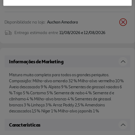
Disponibilidade na loja:
Auchan Amadora
Entrega estimada entre
11/08/2026 e 12/08/2026
Informações de Marketing
Mistura muita completa para todos os grandes periquitos.
Composição: Milho-alvo amarelo 32 % Milho-alvo vermelho 10 %
Aveia descascada 9 % Alpista 9 % Sementes de girassol raiados 6
% Trigo 5 % Cartamo 5 % Semente de nabo 4 % Semente d e
cânhamo 4 % Milho-alvo branco 4 % Sementes de girassol
brancos 3 % Linhaça 3 % Arroz Paddy 2,5 % Amendoins
descascados 1,5 % Níger 1 % Milho-alvo japonês 1 %
Características