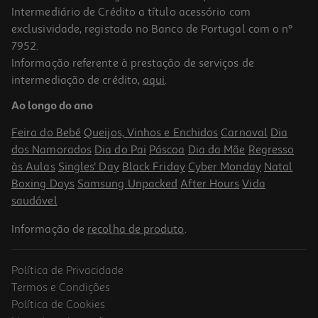
Intermediário de Crédito a título acessório com
exclusividade, registado no Banco de Portugal com o nº
7952.
Informação referente à prestação de serviços de
intermediação de crédito,
aqui
.
Comida Coelho Versele Laga Cuni Junior 1750g
Ao longo do ano
12.31 €/Kg
Feira do Bebé
Queijos, Vinhos e Enchidos
Carnaval
Dia
21,55 €
dos Namorados
Dia do Pai
Páscoa
Dia da Mãe
Regresso
às Aulas
Singles' Day
Black Friday
Cyber Monday
Natal
Boxing Days
Samsung Unpacked
After Hours
Vida
saudável
Informação de
recolha de produto
.
Política de Privacidade
Termos e Condições
Política de Cookies