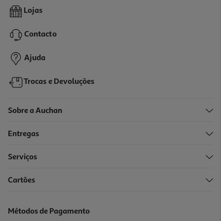
Snack Coelho Versele Laga Barrita Fruta 2un
Lojas
3.89 €/un
Contacto
3,89 €
Ajuda
Trocas e Devoluções
Sobre a Auchan
Entregas
Serviços
Cartões
Barrita Coelhos Versele Laga Cenoura/salsa 2un*
4.15 €/un
Métodos de Pagamento
4,15 €