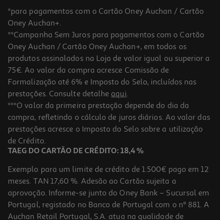
*para pagamentos com o Cartão Oney Auchan / Cartão
Oney Auchan+.
**Campanha Sem Juros para pagamentos com o Cartão
Oney Auchan / Cartão Oney Auchan+, em todos os
produtos assinalados na Loja de valor igual ou superior a
75€. Ao valor da compra acresce Comissão de
Formalização até 6% e Imposto do Selo, incluídos nas
prestações. Consulte detalhe
aqui
.
Comida Complete Versele Laga P/coelhos 1750g
***O valor da primeira prestação depende do dia da
compra, refletindo o cálculo de juros diários. Ao valor das
11.99 €/Kg
prestações acresce o Imposto do Selo sobre a utilização
20,98 €
de Crédito.
TAEG DO CARTÃO DE CRÉDITO: 18,4 %
Exemplo para um limite de crédito de 1.500€ pago em 12
meses. TAN 17,60 %. Adesão ao Cartão sujeita a
aprovação. Informe-se junto do Oney Bank – Sucursal em
Portugal, registado no Banco de Portugal com o nº 881. A
Auchan Retail Portugal, S.A. atua na qualidade de