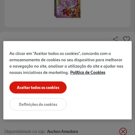
Faça a sua avaliação
Ref. / EAN:
5410340620625
Ao clicar em "Aceitar todos os cookies", concorda com o
armazenamento de cookies no seu dispositivo para melhorar
a navegação no site, analisar a utilização do site e ajudar nas
nossas iniciativas de marketing.
Política de Cookies
3,70 €
Aceitar todos os cookies
+10% DESC. IMEDIATO PET CLUB
10% de desconto imediato exclusivo para membros do
Pet Club em artigos de marcas especialistas da categoria
Definições de cookies
O Meu Pet.
Disponibilidade na loja:
Auchan Amadora