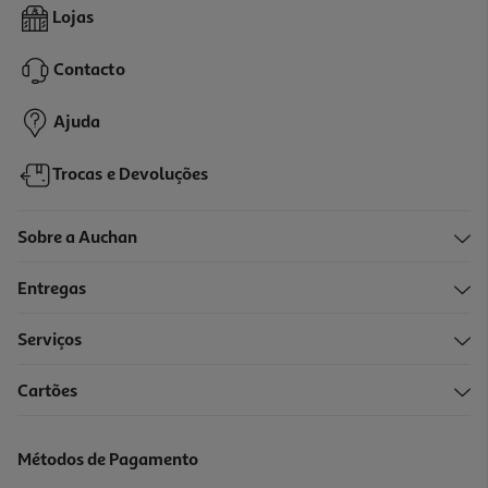
Aquário Em Kit Aquatlantis Explorer Madrid 30cm
Lojas
53.99 €/un
Contacto
53,99 €
Ajuda
Trocas e Devoluções
Sobre a Auchan
Entregas
Serviços
5.0
(2)
Cartões
Aquário Anivite Preto Aqua Zero
57.4 €/un
Métodos de Pagamento
57,40 €