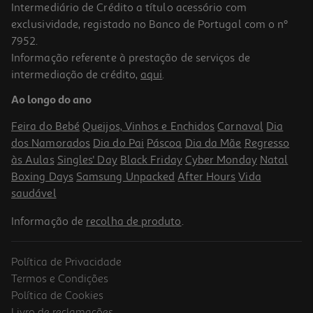
Intermediário de Crédito a título acessório com
exclusividade, registado no Banco de Portugal com o nº
7952.
Informação referente à prestação de serviços de
intermediação de crédito,
aqui
.
Ao longo do ano
Feira do Bebé
Queijos, Vinhos e Enchidos
Carnaval
Dia
dos Namorados
Dia do Pai
Páscoa
Dia da Mãe
Regresso
às Aulas
Singles' Day
Black Friday
Cyber Monday
Natal
Boxing Days
Samsung Unpacked
After Hours
Vida
saudável
Informação de
recolha de produto
.
Política de Privacidade
Termos e Condições
Política de Cookies
Livro de reclamações