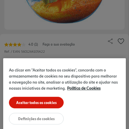
4.0
(1)
Faça a sua avaliação
Leu
uma
Ref. / EAN:
5601264105422
avaliação.
Link
8.7 €/un
para
a
Ao clicar em "Aceitar todos os cookies", concorda com o
mesma
armazenamento de cookies no seu dispositivo para melhorar
página.
a navegação no site, analisar a utilização do site e ajudar nas
8,70 €
nossas iniciativas de marketing.
Política de Cookies
Notas de preparação
Aceitar todos os cookies
Definições de cookies