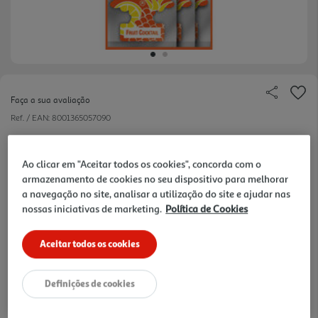
Faça a sua avaliação
Ref. / EAN:
8001365057090
O ambientador Arbre Magique, é dos
ambientadores para carros mais vendido. É o único
Ao clicar em "Aceitar todos os cookies", concorda com o
ver
armazenamento de cookies no seu dispositivo para melhorar
que oferece uma escolha ampla e o único que
mais
a navegação no site, analisar a utilização do site e ajudar nas
garante uma frescura natural até 7 semanas.
0.17 €/un
nossas iniciativas de marketing.
Política de Cookies
Aceitar todos os cookies
4,19 €
Definições de cookies
Notas de preparação