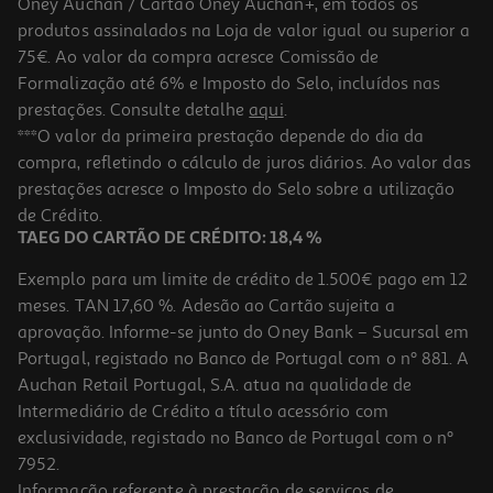
Oney Auchan / Cartão Oney Auchan+, em todos os
-30%
produtos assinalados na Loja de valor igual ou superior a
75€. Ao valor da compra acresce Comissão de
Formalização até 6% e Imposto do Selo, incluídos nas
prestações. Consulte detalhe
aqui
.
Ambient. Arbre Magique Winter Season
***O valor da primeira prestação depende do dia da
compra, refletindo o cálculo de juros diários. Ao valor das
1.54 €/un
Price reduced from
to
prestações acresce o Imposto do Selo sobre a utilização
2,19 €
1,54 €
de Crédito.
Promoção
TAEG DO CARTÃO DE CRÉDITO: 18,4 %
Exemplo para um limite de crédito de 1.500€ pago em 12
meses. TAN 17,60 %. Adesão ao Cartão sujeita a
aprovação. Informe-se junto do Oney Bank – Sucursal em
Portugal, registado no Banco de Portugal com o nº 881. A
Auchan Retail Portugal, S.A. atua na qualidade de
Intermediário de Crédito a título acessório com
-23%
exclusividade, registado no Banco de Portugal com o nº
7952.
Informação referente à prestação de serviços de