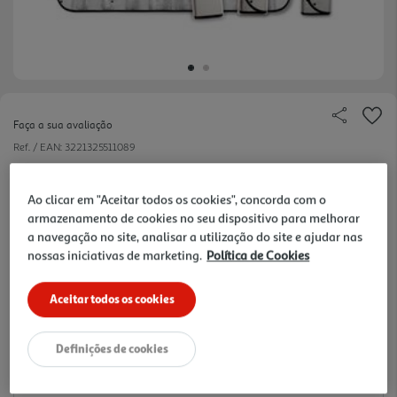
Faça a sua avaliação
Ref. / EAN:
3221325511089
Parasol Dianteiro Aluminizado XLPT Cover Pro Tam. L
Ao clicar em "Aceitar todos os cookies", concorda com o
130x70 cm
armazenamento de cookies no seu dispositivo para melhorar
a navegação no site, analisar a utilização do site e ajudar nas
0.21 €/un
nossas iniciativas de marketing.
Política de Cookies
Aceitar todos os cookies
4,99 €
Definições de cookies
Notas de preparação