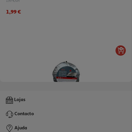
1.99 €/un
1,99 €
Parasol 2 Em 1 Popup Auchan Sol/neve 175x90cm
Lojas
4 €/un
Contacto
4,00 €
Ajuda