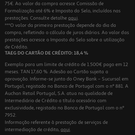
75€. Ao valor da compra acresce Comissão de
Formalização até 6% e Imposto do Selo, incluídos nas
prestações. Consulte detalhe
aqui
.
Parasol Dianteiro Xlpt Xl
***O valor da primeira prestação depende do dia da
compra, refletindo o cálculo de juros diários. Ao valor das
0.2 €/un
prestações acresce o Imposto do Selo sobre a utilização
4,75 €
de Crédito.
TAEG DO CARTÃO DE CRÉDITO: 18,4 %
Exemplo para um limite de crédito de 1.500€ pago em 12
meses. TAN 17,60 %. Adesão ao Cartão sujeita a
aprovação. Informe-se junto do Oney Bank – Sucursal em
Portugal, registado no Banco de Portugal com o nº 881. A
Auchan Retail Portugal, S.A. atua na qualidade de
Intermediário de Crédito a título acessório com
exclusividade, registado no Banco de Portugal com o nº
7952.
Informação referente à prestação de serviços de
intermediação de crédito,
aqui
.
Parasol Dianteiro Wrc Rally Line Tamanho L