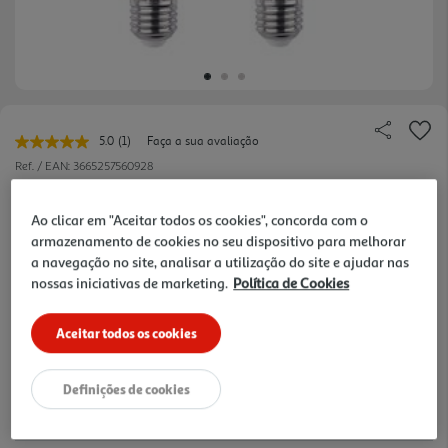
5.0
(1)
Faça a sua avaliação
Leu
uma
Ref. / EAN:
3665257560928
avaliação.
Link
2 €/un
para
Ao clicar em "Aceitar todos os cookies", concorda com o
a
armazenamento de cookies no seu dispositivo para melhorar
mesma
página.
a navegação no site, analisar a utilização do site e ajudar nas
2,00 €
nossas iniciativas de marketing.
Política de Cookies
Aceitar todos os cookies
Notas de preparação
Definições de cookies