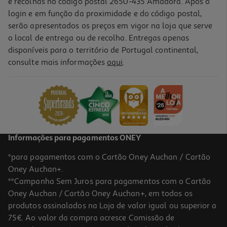
e recolhas no código postal 2650-435 Amadora. Após o
login e em função da proximidade e do código postal,
serão apresentados os preços em vigor na loja que serve
o local de entrega ou de recolha. Entregas apenas
disponíveis para o território de Portugal continental,
consulte mais informações
aqui
.
Lâmpada Led Auchan E27 100w G125 Luz Amarela
9.29 €/un
9,29 €
Informações para pagamentos ONEY
*para pagamentos com o Cartão Oney Auchan / Cartão
Oney Auchan+.
**Campanha Sem Juros para pagamentos com o Cartão
Oney Auchan / Cartão Oney Auchan+, em todos os
produtos assinalados na Loja de valor igual ou superior a
75€. Ao valor da compra acresce Comissão de