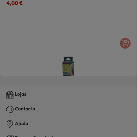
4,00 €
Lâmpada Led Classe A Auchan Branca E27 60w
Lojas
7.99 €/un
Contacto
7,99 €
Ajuda