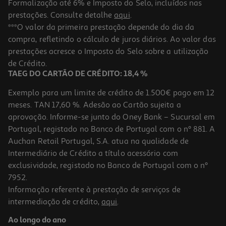
Formalização até 6% e Imposto do Selo, incluídos nas
prestações. Consulte detalhe
aqui
.
Lâmpada Led Esférica Auchan E27 40w Luz Branca
***O valor da primeira prestação depende do dia da
compra, refletindo o cálculo de juros diários. Ao valor das
3.25 €/un
prestações acresce o Imposto do Selo sobre a utilização
3,25 €
de Crédito.
TAEG DO CARTÃO DE CRÉDITO: 18,4 %
Exemplo para um limite de crédito de 1.500€ pago em 12
meses. TAN 17,60 %. Adesão ao Cartão sujeita a
aprovação. Informe-se junto do Oney Bank – Sucursal em
Portugal, registado no Banco de Portugal com o nº 881. A
Auchan Retail Portugal, S.A. atua na qualidade de
Intermediário de Crédito a título acessório com
exclusividade, registado no Banco de Portugal com o nº
7952.
Informação referente à prestação de serviços de
intermediação de crédito,
aqui
.
Lâmpada Led Esférica Auchan E27 25w Luz Branca
Ao longo do ano
2.49 €/un