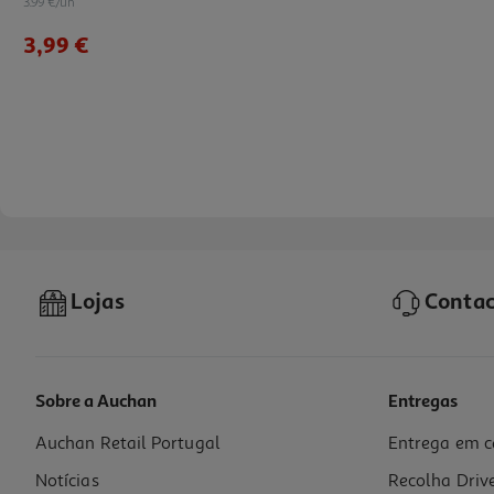
3.99 €/un
3,99 €
Lojas
Contac
Sobre a Auchan
Entregas
Auchan Retail Portugal
Entrega em c
Lâmpada Led Esférica Auchan E27 60w Luz Amarela
Notícias
Recolha Driv
4.19 €/un