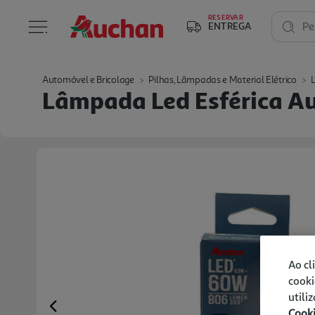
RESERVAR
ENTREGA
Pe
Automóvel e Bricolage
Pilhas, Lâmpadas e Material Elétrico
Lâmpada Led Esférica A
Ao cl
cooki
utili
Cook
Previous