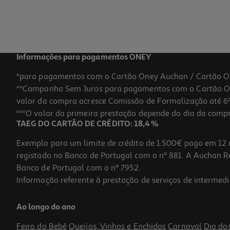
3,99 €
Informações para pagamentos ONEY
*para pagamentos com o Cartão Oney Auchan / Cartão O
**Campanha Sem Juros para pagamentos com o Cartão Oney
valor da compra acresce Comissão de Formalização até 6%
***O valor da primeira prestação depende do dia da compra,
TAEG DO CARTÃO DE CRÉDITO: 18,4 %
Exemplo para um limite de crédito de 1.500€ pago em 12 
registado no Banco de Portugal com o nº 881. A Auchan Ret
Banco de Portugal com o nº 7952.
Informação referente à prestação de serviços de intermedi
Lâmpada Led Standard Auchan E27 60w Luz Branca
Ao longo do ano
4.15 €/un
Feira do Bebé
Queijos, Vinhos e Enchidos
Carnaval
Dia do