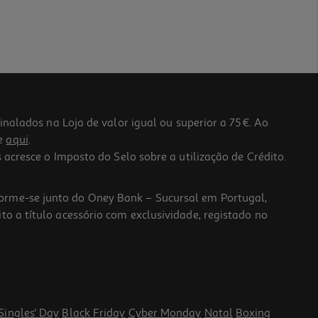
lados na Loja de valor igual ou superior a 75€. Ao
he
aqui
.
 acresce o Imposto do Selo sobre a utilização de Crédito.
forme-se junto do Oney Bank – Sucursal em Portugal,
to a título acessório com exclusividade, registado no
Singles' Day
Black Friday
Cyber Monday
Natal
Boxing