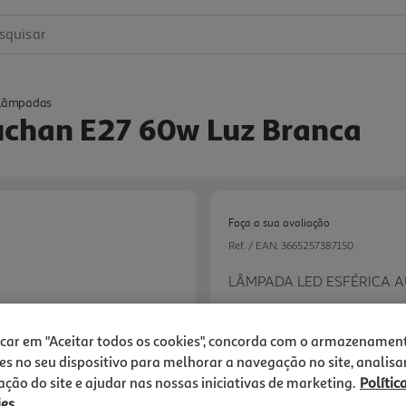
squisar
Lâmpadas
uchan E27 60w Luz Branca
Faça a sua avaliação
Ref. / EAN:
3665257387150
LÂMPADA LED ESFÉRICA 
4.19 €/un
icar em "Aceitar todos os cookies", concorda com o armazenamen
es no seu dispositivo para melhorar a navegação no site, analisa
zação do site e ajudar nas nossas iniciativas de marketing.
Polític
ies
Next