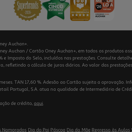
ney Auchan+.
 Auchan / Cartão Oney Auchan+, em todos os produtos assina
 e Imposto do Selo, incluídos nas prestações. Consulte detal
 refletindo o cálculo de juros diários. Ao valor das prestações
meses. TAN 17,60 %. Adesão ao Cartão sujeita a aprovação. In
ail Portugal, S.A. atua na qualidade de Intermediário de Crédi
ação de crédito,
aqui
.
s Namorados
Dia do Pai
Páscoa
Dia da Mãe
Regresso às Aulas