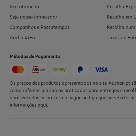
Recrutamento
Recolha Expr
4,19 €
Seja nosso fornecedor
Recolha em L
Campanhas e Passatempos
Recolha num 
Auchan&Eu
Taxas de Ent
Métodos de Pagamento
Os preços dos produtos apresentados no site Auchan.pt sã
como referência e são os praticados para entregas e reco
apresentados os preços em vigor na loja que serve o local 
informações
aqui
.
Lâmpada Led Standard Auchan E27 60w Luz Branca
3.99 €/un