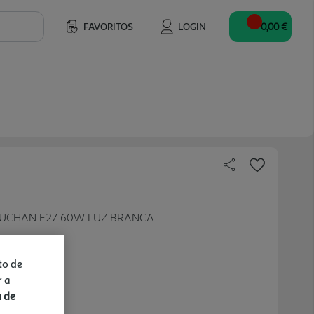
FAVORITOS
LOGIN
0,00 €
AUCHAN E27 60W LUZ BRANCA
to de
r a
a de