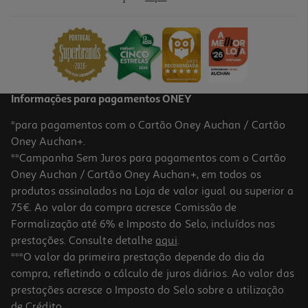
Lâmpada Led Classe A Auchan Branca E27 60w
7.99 €/un
7,99 €
Informações para pagamentos ONEY
*para pagamentos com o Cartão Oney Auchan / Cartão
Oney Auchan+.
**Campanha Sem Juros para pagamentos com o Cartão
Oney Auchan / Cartão Oney Auchan+, em todos os
produtos assinalados na Loja de valor igual ou superior a
75€. Ao valor da compra acresce Comissão de
Formalização até 6% e Imposto do Selo, incluídos nas
prestações. Consulte detalhe
aqui
.
Lâmpada Led Standard Auchan E27 100w Luz Amarela
***O valor da primeira prestação depende do dia da
compra, refletindo o cálculo de juros diários. Ao valor das
6.3 €/un
prestações acresce o Imposto do Selo sobre a utilização
6,30 €
de Crédito.