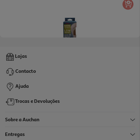
Lâmpada Led Classe A Auchan E27 100w Branca
Lojas
12.99 €/un
Contacto
12,99 €
Ajuda
Trocas e Devoluções
Sobre a Auchan
Entregas