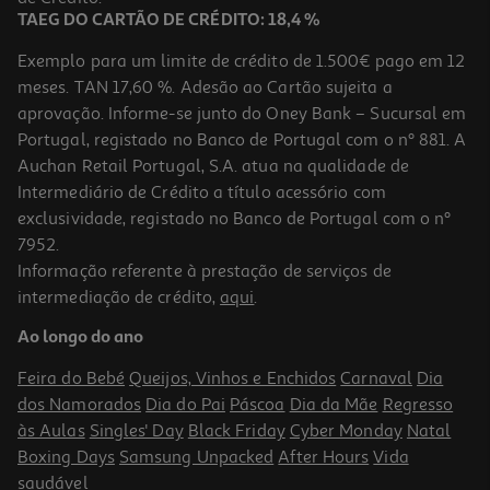
TAEG DO CARTÃO DE CRÉDITO: 18,4 %
Exemplo para um limite de crédito de 1.500€ pago em 12
meses. TAN 17,60 %. Adesão ao Cartão sujeita a
aprovação. Informe-se junto do Oney Bank – Sucursal em
Portugal, registado no Banco de Portugal com o nº 881. A
Auchan Retail Portugal, S.A. atua na qualidade de
Intermediário de Crédito a título acessório com
exclusividade, registado no Banco de Portugal com o nº
7952.
Informação referente à prestação de serviços de
5.0
(2)
intermediação de crédito,
aqui
.
Lâmpada Led Standard Auchan E27 60w Luz Branca Clara
Ao longo do ano
3.99 €/un
Feira do Bebé
Queijos, Vinhos e Enchidos
Carnaval
Dia
3,99 €
dos Namorados
Dia do Pai
Páscoa
Dia da Mãe
Regresso
às Aulas
Singles' Day
Black Friday
Cyber Monday
Natal
Boxing Days
Samsung Unpacked
After Hours
Vida
saudável