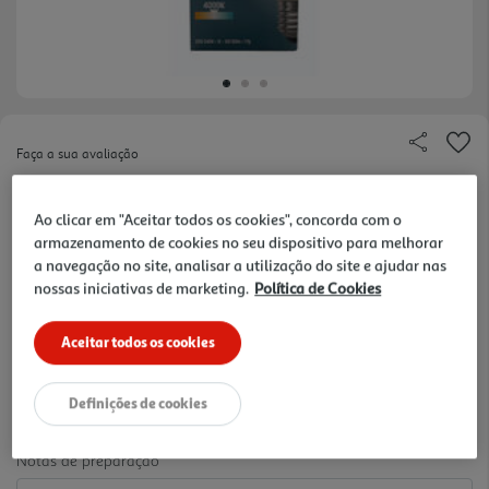
Faça a sua avaliação
Ref. / EAN:
3665257387419
Ao clicar em "Aceitar todos os cookies", concorda com o
LÂMPADA LED STD AUCHAN E27 60W LUZ BRANCA
armazenamento de cookies no seu dispositivo para melhorar
a navegação no site, analisar a utilização do site e ajudar nas
nossas iniciativas de marketing.
Política de Cookies
4.15 €/un
Aceitar todos os cookies
4,15 €
Definições de cookies
Notas de preparação