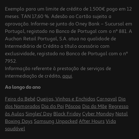
Exemplo para um limite de crédito de 1.500€ pago em 12
meses. TAN 17,60 %. Adesão ao Cartão sujeita a
aprovação. Informe-se junto do Oney Bank – Sucursal em
Portugal, registado no Banco de Portugal com o nº 881. A
Auchan Retail Portugal, S.A. atua na qualidade de
Intermediário de Crédito a título acessório com
exclusividade, registado no Banco de Portugal com o nº
7952.
Informação referente à prestação de serviços de
intermediação de crédito,
aqui
.
Lâmpada Vela Led E14 Auchan 40w Eq Luz Amarela 3 Unidades
Ao longo do ano
4 €/un
Feira do Bebé
Queijos, Vinhos e Enchidos
Carnaval
Dia
4,00 €
dos Namorados
Dia do Pai
Páscoa
Dia da Mãe
Regresso
às Aulas
Singles' Day
Black Friday
Cyber Monday
Natal
Boxing Days
Samsung Unpacked
After Hours
Vida
saudável