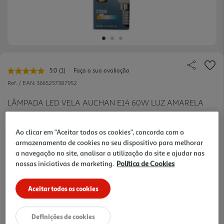
5.0
(1)
Faça a sua avaliação
Leu
uma
Ref. / EAN:
3665257387952
avaliação.
Link
LÂMPADA LED VELA AUCHAN E14 60W LUZ AMARELA
para
a
mesma
página.
Ao clicar em "Aceitar todos os cookies", concorda com o
armazenamento de cookies no seu dispositivo para melhorar
4.19 €/un
a navegação no site, analisar a utilização do site e ajudar nas
nossas iniciativas de marketing.
Política de Cookies
4,19 €
Aceitar todos os cookies
Notas de preparação
Definições de cookies