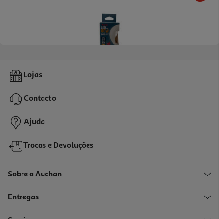
Lâmpada Led Esférica Auchan E14 60w Luz Amarela
Lojas
4.19 €/un
Contacto
4,19 €
Ajuda
Trocas e Devoluções
Sobre a Auchan
Entregas