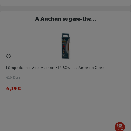
A Auchan sugere-lhe...
Lâmpada Led Vela Auchan E14 60w Luz Amarela Clara
4.19 €/un
4,19 €