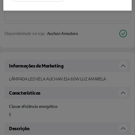
Disponibilidade na loja:
Auchan Amadora
Informações de Marketing
LÂMPADA LED VELA AUCHAN E14 60W LUZ AMARELA
Características
Classe eficiência energética
E
Descrição