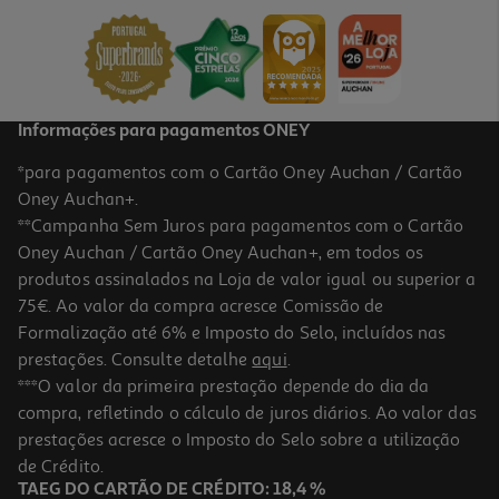
7.99 €/un
7,99 €
Informações para pagamentos ONEY
*para pagamentos com o Cartão Oney Auchan / Cartão
Oney Auchan+.
**Campanha Sem Juros para pagamentos com o Cartão
Oney Auchan / Cartão Oney Auchan+, em todos os
produtos assinalados na Loja de valor igual ou superior a
75€. Ao valor da compra acresce Comissão de
Formalização até 6% e Imposto do Selo, incluídos nas
prestações. Consulte detalhe
aqui
.
Lâmpada Led Esférica Auchan E14 60w Luz Branca
***O valor da primeira prestação depende do dia da
compra, refletindo o cálculo de juros diários. Ao valor das
3.99 €/un
prestações acresce o Imposto do Selo sobre a utilização
3,99 €
de Crédito.
TAEG DO CARTÃO DE CRÉDITO: 18,4 %