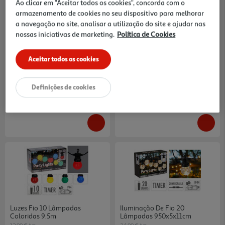
Ao clicar em "Aceitar todos os cookies", concorda com o
armazenamento de cookies no seu dispositivo para melhorar
Projector Led Auchan
Luz Presença Led Aslo
a navegação no site, analisar a utilização do site e ajudar nas
C/interruptor 0.5w
nossas iniciativas de marketing.
Política de Cookies
8.7 €/un
3.29 €/un
8,70 €
3,29 €
Aceitar todos os cookies
Definições de cookies
Luzes Fio 10 Lâmpadas
Iluminação De Fio 20
Coloridas 9.5m
Lâmpadas 950x5x11cm