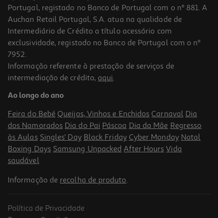
Portugal, registado no Banco de Portugal com o nº 881. A
Auchan Retail Portugal, S.A. atua na qualidade de
Intermediário de Crédito a título acessório com
exclusividade, registado no Banco de Portugal com o nº
7952.
Informação referente à prestação de serviços de
intermediação de crédito,
aqui
.
Ao longo do ano
Feira do Bebé
Queijos, Vinhos e Enchidos
Carnaval
Dia
dos Namorados
Dia do Pai
Páscoa
Dia da Mãe
Regresso
às Aulas
Singles' Day
Black Friday
Cyber Monday
Natal
Boxing Days
Samsung Unpacked
After Hours
Vida
saudável
Informação de
recolha de produto
.
Política de Privacidade