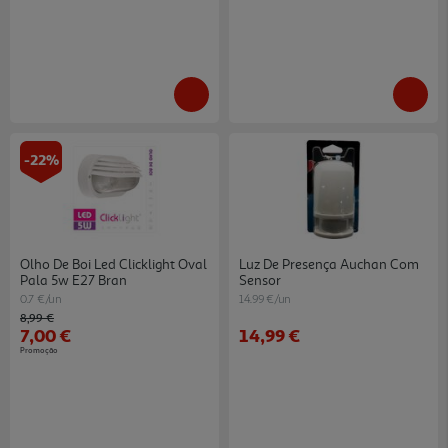
-22%
Olho De Boi Led Clicklight Oval
Luz De Presença Auchan Com
Pala 5w E27 Bran
Sensor
0.7 €/un
14.99 €/un
Price reduced from
to
8,99 €
7,00 €
14,99 €
Promoção