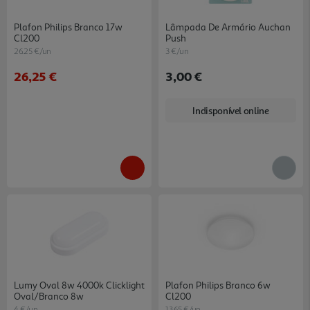
Plafon Philips Branco 17w
Lâmpada De Armário Auchan
Cl200
Push
26.25 €/un
3 €/un
26,25 €
3,00 €
Indisponível online
Lumy Oval 8w 4000k Clicklight
Plafon Philips Branco 6w
Oval/branco 8w
Cl200
4 €/un
13.65 €/un