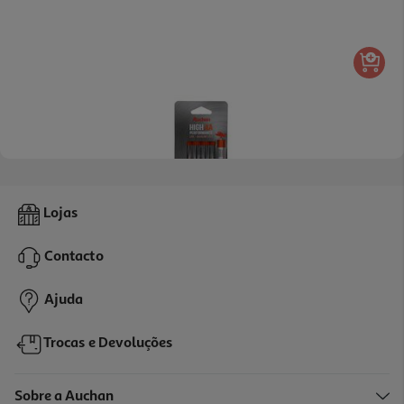
4.0
(1)
Pack 4 Pilhas Alcalina Auchan Premium Aa Lr06
Lojas
3.35 €/un
Contacto
3,35 €
Ajuda
Trocas e Devoluções
Sobre a Auchan