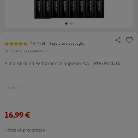
4.9
(470)
Faça a sua avaliação
Leu
470
Ref. / EAN:
5000394176386
avaliações.
Link
Pilha Alcalina Performance Superior AA, LR06 Pack 16
para
a
mesma
página.
1.06 €/un
16,99 €
Notas de preparação