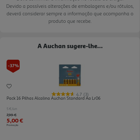
Devido a possíveis alterações de embalagens e/ou rótulos,
deverá considerar sempre a informação que acompanha o
produto que recebe.
A Auchan sugere-lhe...
-37%
4.7
(3)
Pack 16 Pilhas Alcalina Auchan Standard Aa Lr06
5 €/un
Price reduced from
to
7,99 €
5,00 €
Promoção