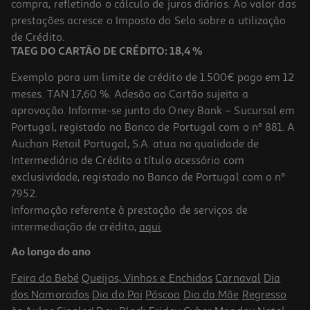
compra, refletindo o cálculo de juros diários. Ao valor das
2.29 €/un
prestações acresce o Imposto do Selo sobre a utilização
2,29 €
de Crédito.
TAEG DO CARTÃO DE CRÉDITO: 18,4 %
Exemplo para um limite de crédito de 1.500€ pago em 12
meses. TAN 17,60 %. Adesão ao Cartão sujeita a
aprovação. Informe-se junto do Oney Bank – Sucursal em
Portugal, registado no Banco de Portugal com o nº 881. A
Auchan Retail Portugal, S.A. atua na qualidade de
Intermediário de Crédito a título acessório com
exclusividade, registado no Banco de Portugal com o nº
7952.
Informação referente à prestação de serviços de
4.8
(4)
intermediação de crédito,
aqui
.
Pilhas Kodak Xtralife Alkaline Aa Pack 4 Unidades
Ao longo do ano
2 €/un
Feira do Bebé
Queijos, Vinhos e Enchidos
Carnaval
Dia
2,00 €
dos Namorados
Dia do Pai
Páscoa
Dia da Mãe
Regresso