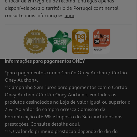
o local de entrega ou de recolha. Entregas apenas
disponíveis para o território de Portugal continental,
3.7
(3)
consulte mais informações
aqui
.
Pack 8 Pilhas Alcalina Auchan Standard Aa Lr06
4.49 €/un
4,49 €
Informações para pagamentos ONEY
*para pagamentos com o Cartão Oney Auchan / Cartão
Oney Auchan+.
**Campanha Sem Juros para pagamentos com o Cartão
Oney Auchan / Cartão Oney Auchan+, em todos os
produtos assinalados na Loja de valor igual ou superior a
75€. Ao valor da compra acresce Comissão de
Formalização até 6% e Imposto do Selo, incluídos nas
prestações. Consulte detalhe
aqui
.
4.7
(7)
Pack 4 Pilhas Alcalina Auchan Standard Aa Lr06
***O valor da primeira prestação depende do dia da