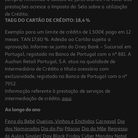
prestações acresce o Imposto do Selo sobre a utilização
4,45 €
de Crédito.
TAEG DO CARTÃO DE CRÉDITO: 18,4 %
Exemplo para um limite de crédito de 1.500€ pago em 12
meses. TAN 17,60 %. Adesão ao Cartão sujeita a
aprovação. Informe-se junto do Oney Bank – Sucursal em
Portugal, registado no Banco de Portugal com o nº 881. A
Auchan Retail Portugal, S.A. atua na qualidade de
Intermediário de Crédito a título acessório com
exclusividade, registado no Banco de Portugal com o nº
7952.
Informação referente à prestação de serviços de
intermediação de crédito,
aqui
.
Spray Acrylic Bostik Preto Brilhante 400ml
Ao longo do ano
0.74 €/un
Feira do Bebé
Queijos, Vinhos e Enchidos
Carnaval
Dia
4,45 €
dos Namorados
Dia do Pai
Páscoa
Dia da Mãe
Regresso
às Aulas
Singles' Day
Black Friday
Cyber Monday
Natal