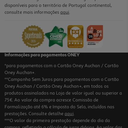
disponíveis para o território de Portugal continental,
consulte mais informações
aqui
.
Spray Bostik Metal Prata 400ml
0.83 €/un
4,98 €
Informações para pagamentos ONEY
*para pagamentos com o Cartão Oney Auchan / Cartão
Oney Auchan+.
**Campanha Sem Juros para pagamentos com o Cartão
Oney Auchan / Cartão Oney Auchan+, em todos os
produtos assinalados na Loja de valor igual ou superior a
75€. Ao valor da compra acresce Comissão de
Formalização até 6% e Imposto do Selo, incluídos nas
prestações. Consulte detalhe
aqui
.
Spray Acrylic Bostik Castanho Chocolate 400ml
***O valor da primeira prestação depende do dia da
compra, refletindo o cálculo de juros diários. Ao valor das
0.74 €/un