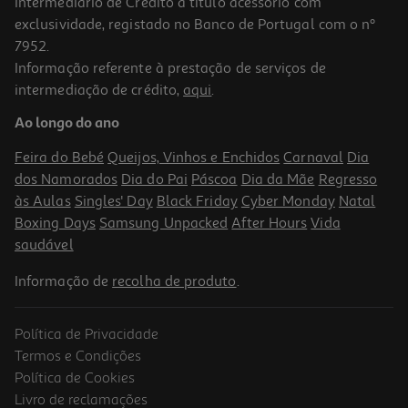
Intermediário de Crédito a título acessório com
exclusividade, registado no Banco de Portugal com o nº
7952.
Informação referente à prestação de serviços de
5.0
(1)
intermediação de crédito,
aqui
.
Agua Tonica Royal Bliss Berry 0.20l
Ao longo do ano
4.95 €/Lt
Feira do Bebé
Queijos, Vinhos e Enchidos
Carnaval
Dia
0,99 €
dos Namorados
Dia do Pai
Páscoa
Dia da Mãe
Regresso
às Aulas
Singles' Day
Black Friday
Cyber Monday
Natal
Boxing Days
Samsung Unpacked
After Hours
Vida
saudável
Informação de
recolha de produto
.
Política de Privacidade
Termos e Condições
Política de Cookies
Livro de reclamações