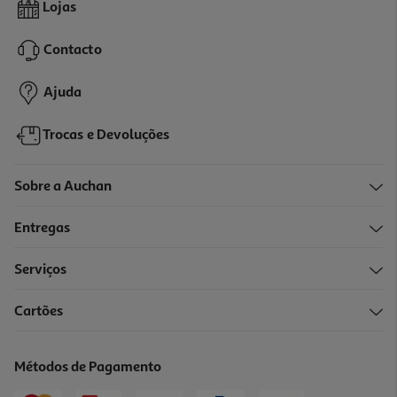
Água Fever Tree Tónica Cristalina 0.50l
Lojas
7.98 €/Lt
Contacto
3,99 €
Ajuda
Trocas e Devoluções
Sobre a Auchan
Entregas
Serviços
5.0
(2)
Cartões
Água Tónica Schweppes Zero 0.20l
4.45 €/Lt
Métodos de Pagamento
0,89 €