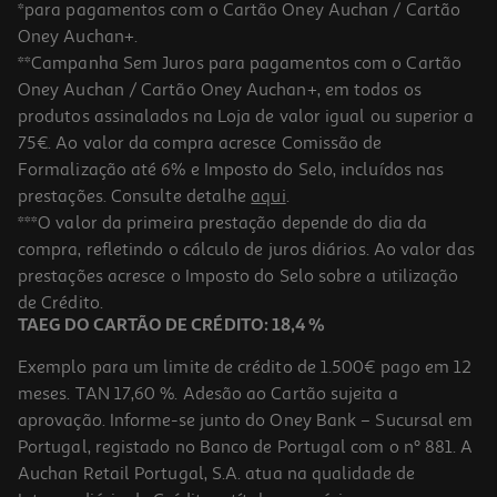
*para pagamentos com o Cartão Oney Auchan / Cartão
Oney Auchan+.
**Campanha Sem Juros para pagamentos com o Cartão
Oney Auchan / Cartão Oney Auchan+, em todos os
produtos assinalados na Loja de valor igual ou superior a
75€. Ao valor da compra acresce Comissão de
Formalização até 6% e Imposto do Selo, incluídos nas
prestações. Consulte detalhe
aqui
.
Água Tónica Schweppes Selection Toranja 0.20l
***O valor da primeira prestação depende do dia da
compra, refletindo o cálculo de juros diários. Ao valor das
8.95 €/Lt
prestações acresce o Imposto do Selo sobre a utilização
1,79 €
de Crédito.
TAEG DO CARTÃO DE CRÉDITO: 18,4 %
Exemplo para um limite de crédito de 1.500€ pago em 12
meses. TAN 17,60 %. Adesão ao Cartão sujeita a
aprovação. Informe-se junto do Oney Bank – Sucursal em
Portugal, registado no Banco de Portugal com o nº 881. A
Auchan Retail Portugal, S.A. atua na qualidade de