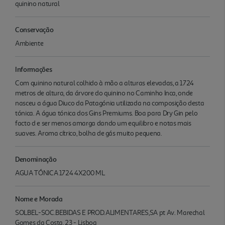
quinino natural
Conservação
Ambiente
Informações
Com quinino natural colhido à mão a alturas elevadas, a 1724
metros de altura, da árvore do quinino no Caminho Inca, onde
nasceu a água Diuco da Patagónia utilizada na composição desta
tónica. A água tónica dos Gins Premiums. Boa para Dry Gin pelo
facto d e ser menos amarga dando um equilibro e notas mais
suaves. Aroma cítrico, bolha de gás muito pequena.
Denominação
AGUA TÓNICA 1724 4X200 ML
Nome e Morada
SOLBEL-SOC.BEBIDAS E PROD.ALIMENTARES,SA pt Av. Marechal
Gomes da Costa, 23 - Lisboa