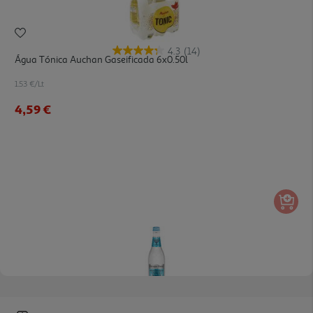
4.3
(14)
Água Tónica Auchan Gaseificada 6x0.50l
1.53 €/Lt
4,59 €