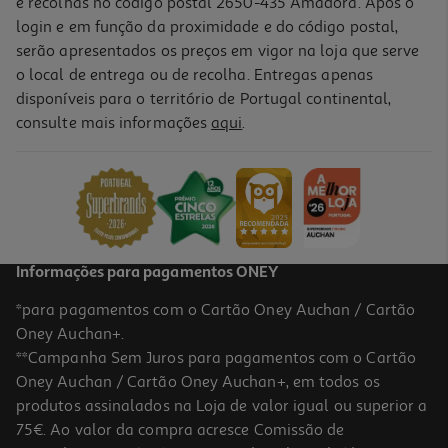
e recolhas no código postal 2650-435 Amadora. Após o
login e em função da proximidade e do código postal,
-31%
serão apresentados os preços em vigor na loja que serve
o local de entrega ou de recolha. Entregas apenas
disponíveis para o território de Portugal continental,
4.8
(12)
consulte mais informações
aqui
.
Bebida Pedras Com Gás Frutos Vermelhos 4x0.25l
2.06 €/Lt
Price reduced from
to
2,99 €
2,06 €
Promoção
Informações para pagamentos ONEY
*para pagamentos com o Cartão Oney Auchan / Cartão
Oney Auchan+.
**Campanha Sem Juros para pagamentos com o Cartão
Oney Auchan / Cartão Oney Auchan+, em todos os
-31%
produtos assinalados na Loja de valor igual ou superior a
75€. Ao valor da compra acresce Comissão de