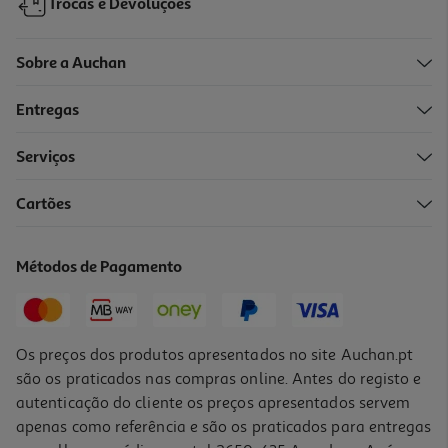
Trocas e Devoluções
Sobre a Auchan
Entregas
-31%
Serviços
4.8
(48)
Cartões
Bebida Pedras Com Gás Limão 4x0.25l
2.06 €/Lt
Métodos de Pagamento
Price reduced from
to
2,99 €
2,06 €
Promoção
Os preços dos produtos apresentados no site Auchan.pt
são os praticados nas compras online. Antes do registo e
autenticação do cliente os preços apresentados servem
apenas como referência e são os praticados para entregas