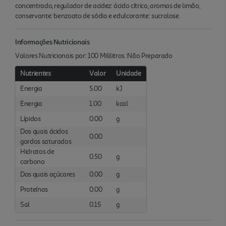
concentrado, regulador de acidez: ácido cítrico, aromas de limão,
conservante: benzoato de sódio e edulcorante: sucralose.
Informações Nutricionais
Valores Nutricionais por: 100 Mililitros :Não Preparado
Nutrientes
Valor
Unidade
Energia
5.00
kJ
Energia
1.00
kcal
Lípidos
0.00
g
Dos quais ácidos
0.00
gordos saturados
Hidratos de
0.50
g
carbono
Dos quais açúcares
0.00
g
Proteínas
0.00
g
Sal
0.15
g