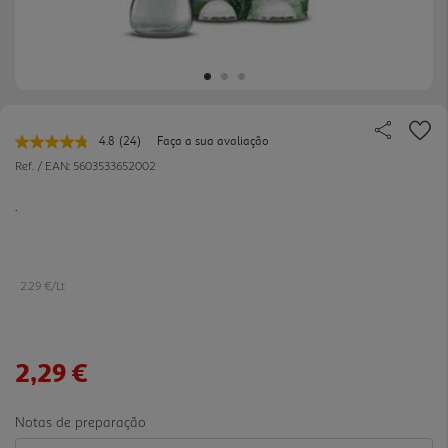
4.8
(24)
Faça a sua avaliação
Leu
24
Ref. / EAN:
5603533652002
avaliações.
Link
.
para
a
mesma
página.
2.29 €/Lt
2,29 €
Notas de preparação