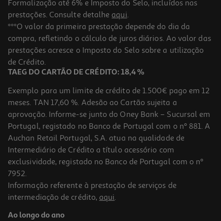
Formalização até 6% e Imposto do Selo, incluídos nas
prestações. Consulte detalhe
aqui
.
4.8
(20)
Bebida Pedras Com Gás Maracujá 4x0.25l
***O valor da primeira prestação depende do dia da
compra, refletindo o cálculo de juros diários. Ao valor das
2.06 €/Lt
Price reduced from
to
prestações acresce o Imposto do Selo sobre a utilização
2,99 €
2,06 €
de Crédito.
Promoção
TAEG DO CARTÃO DE CRÉDITO: 18,4 %
Exemplo para um limite de crédito de 1.500€ pago em 12
meses. TAN 17,60 %. Adesão ao Cartão sujeita a
aprovação. Informe-se junto do Oney Bank – Sucursal em
Portugal, registado no Banco de Portugal com o nº 881. A
Auchan Retail Portugal, S.A. atua na qualidade de
Intermediário de Crédito a título acessório com
-26%
exclusividade, registado no Banco de Portugal com o nº
7952.
Informação referente à prestação de serviços de
intermediação de crédito,
aqui
.
Águas Com Gás Com Sabor Frize B Clem Cardamomo 4x0.25l
C/copo
Ao longo do ano
2.58 €/Lt