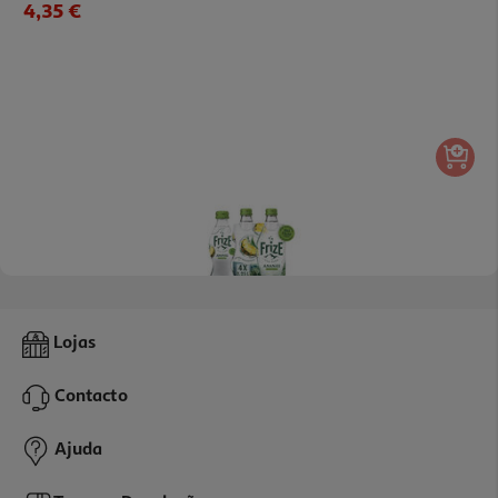
4,35 €
4.6
(10)
Bebida C/gás Frize Ananás 4x0.25l
Lojas
2.29 €/Lt
Contacto
2,29 €
Ajuda