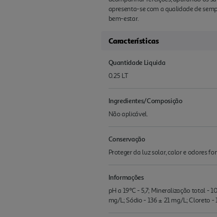
apresenta-se com a qualidade de sempr
bem-estar.
Características
Quantidade Liquida
0.25 LT
Ingredientes/Composição
Não aplicável.
Conservação
Proteger da luz solar, calor e odores fo
Informações
pH a 19ºC - 5,7; Mineralização total - 
mg/L; Sódio - 136 ± 21 mg/L; Cloreto - 1