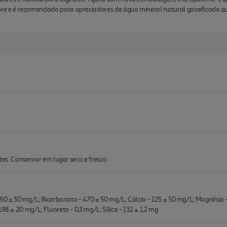
e e é recomendada para apreciadores de água mineral natural gaseificada qu
rtes. Conservar em lugar seco e fresco.
1050 ± 50 mg/L; Bicarbonato - 470 ± 50 mg/L; Cálcio - 125 ± 50 mg/L; Magnésio - 
98 ± 20 mg/L; Fluoreto - 0,3 mg/L; Sílica - 13,1 ± 1,2 mg