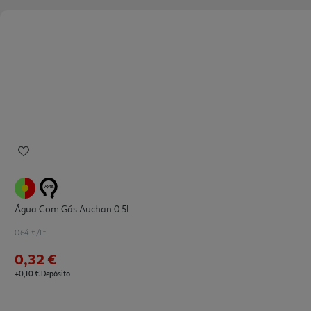
Água Com Gás Auchan 0.5l
0.64 €/Lt
0,32 €
+0,10 € Depósito