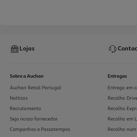
Lojas
Contac
Sobre a Auchan
Entregas
Auchan Retail Portugal
Entrega em c
Água Com Gás Auchan 6x0.5l
Notícias
Recolha Driv
0.6 €/Lt
Recrutamento
Recolha Expr
1,80 €
+0,60 € Depósito
Seja nosso fornecedor
Recolha em L
Campanhas e Passatempos
Recolha num 