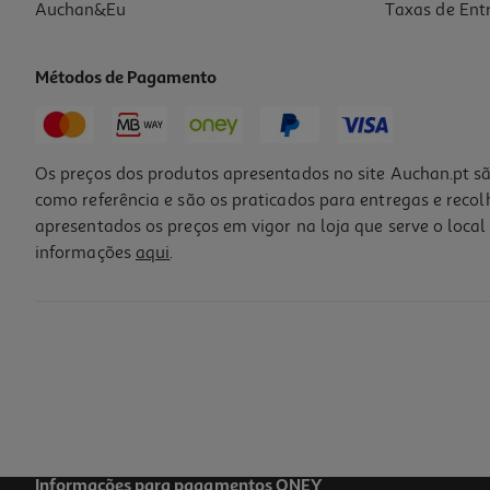
Auchan&Eu
Taxas de Ent
Métodos de Pagamento
Os preços dos produtos apresentados no site Auchan.pt sã
como referência e são os praticados para entregas e reco
apresentados os preços em vigor na loja que serve o local 
informações
aqui
.
Água C/gás Auchan 6x25cl
0.93 €/Lt
1,40 €
Informações para pagamentos ONEY