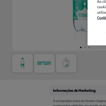
Ao cl
cooki
utili
Cook
Informações de Marketing
À composição única da Vimeiro Original
acompanhar refeições, apurando os sabo