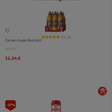
5.0
(3)
Cerveja Super Bock 6x1l
1.89 €/Lt
11,34 €
-37%