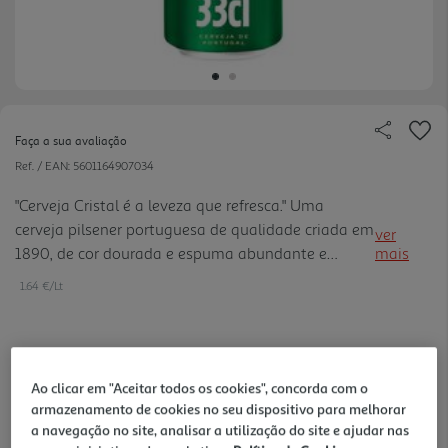
Faça a sua avaliação
Ref. / EAN:
5601164907034
"Cerveja Cristal é a leveza que refresca." Uma
cerveja pilsener portuguesa de qualidade criada em
ver
1890, de cor dourada e espuma abundante e
mais
estável. Possui uma leveza particular, ligeiramente
1.64 €/Lt
mais suave que as restantes cervejas, com um
aroma ligeiramente frutado e com notas de malte.
0,54 €
Ao clicar em "Aceitar todos os cookies", concorda com o
+0,10 € Depósito
armazenamento de cookies no seu dispositivo para melhorar
a navegação no site, analisar a utilização do site e ajudar nas
Notas de preparação