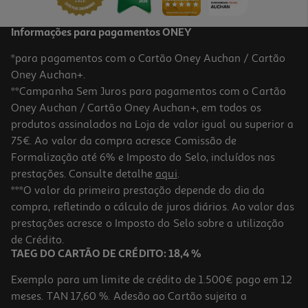
Informações para pagamentos ONEY
*para pagamentos com o Cartão Oney Auchan / Cartão
Oney Auchan+.
**Campanha Sem Juros para pagamentos com o Cartão
Oney Auchan / Cartão Oney Auchan+, em todos os
produtos assinalados na Loja de valor igual ou superior a
75€. Ao valor da compra acresce Comissão de
Formalização até 6% e Imposto do Selo, incluídos nas
prestações. Consulte detalhe
aqui
.
Cerveja Sagres Branca Lata 0.33l (sdr)
***O valor da primeira prestação depende do dia da
compra, refletindo o cálculo de juros diários. Ao valor das
1.94 €/Lt
prestações acresce o Imposto do Selo sobre a utilização
0,64 €
de Crédito.
+0,10 € Depósito
TAEG DO CARTÃO DE CRÉDITO: 18,4 %
Exemplo para um limite de crédito de 1.500€ pago em 12
meses. TAN 17,60 %. Adesão ao Cartão sujeita a