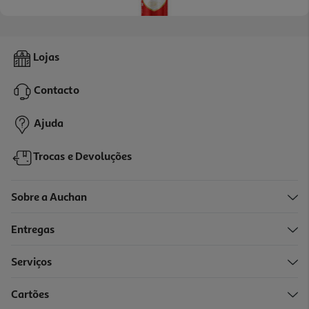
Cerveja Sagres Com Álcool Lata 0.50l (sdr)
Lojas
1.7 €/Lt
Price reduced from
to
1,34 €
Contacto
0,85 €
+0,10 € Depósito
Ajuda
Promoção
Trocas e Devoluções
Sobre a Auchan
Entregas
Serviços
Cartões
Cerveja Cristal Lata 0.50l (sdr)