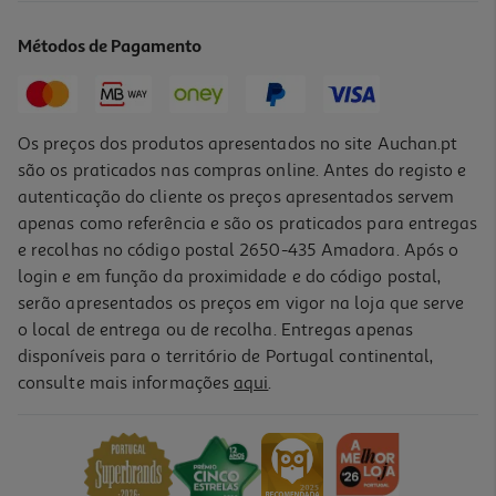
1.58 €/Lt
Métodos de Pagamento
0,79 €
+0,10 € Depósito
Os preços dos produtos apresentados no site Auchan.pt
são os praticados nas compras online. Antes do registo e
autenticação do cliente os preços apresentados servem
apenas como referência e são os praticados para entregas
e recolhas no código postal 2650-435 Amadora. Após o
login e em função da proximidade e do código postal,
serão apresentados os preços em vigor na loja que serve
o local de entrega ou de recolha. Entregas apenas
disponíveis para o território de Portugal continental,
consulte mais informações
aqui
.
Cerveja Branca Super Bock Sky Lata 0.33l (sdr)
1.79 €/Lt
0,59 €
+0,10 € Depósito