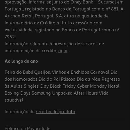
aprovação. Informe-se junto do Oney Bank – Sucursal em
Portugal, registado no Banco de Portugal com o nº 881. A
Auchan Retail Portugal, S.A. atua na qualidade de
Intermediário de Crédito a título acessório com
exclusividade, registado no Banco de Portugal com o nº
7952.
Informação referente à prestação de serviços de
intermediação de crédito,
aqui
.
Cerveja Top Beer Lata 0.33l
Ao longo do ano
1.18 €/Lt
Feira do Bebé
Queijos, Vinhos e Enchidos
Carnaval
Dia
0,39 €
dos Namorados
Dia do Pai
Páscoa
Dia da Mãe
Regresso
+0,10 € Depósito
às Aulas
Singles' Day
Black Friday
Cyber Monday
Natal
Boxing Days
Samsung Unpacked
After Hours
Vida
saudável
Informação de
recolha de produto
.
Política de Privacidade