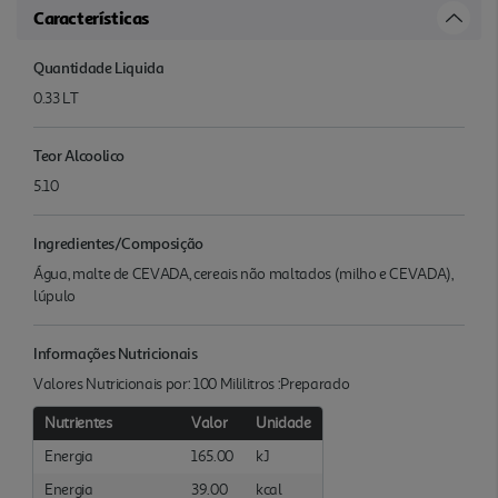
Características
Quantidade Liquida
0.33 LT
Teor Alcoolico
5.10
Ingredientes/Composição
Água, malte de CEVADA, cereais não maltados (milho e CEVADA),
lúpulo
Informações Nutricionais
Valores Nutricionais por: 100 Mililitros :Preparado
Nutrientes
Valor
Unidade
Energia
165.00
kJ
Energia
39.00
kcal