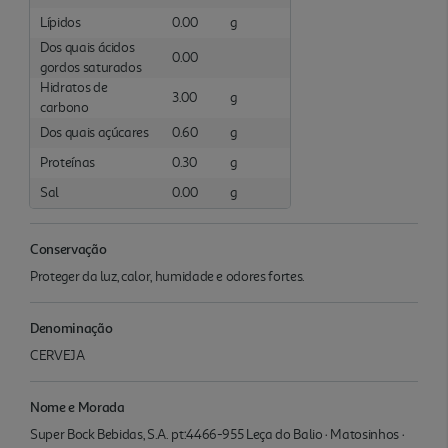
Lípidos
0.00
g
Dos quais ácidos
0.00
gordos saturados
Hidratos de
3.00
g
carbono
Dos quais açúcares
0.60
g
Proteínas
0.30
g
Sal
0.00
g
Conservação
Proteger da luz, calor, humidade e odores fortes.
Denominação
CERVEJA
Nome e Morada
Super Bock Bebidas, S.A. pt:4466-955 Leça do Balio · Matosinhos ·