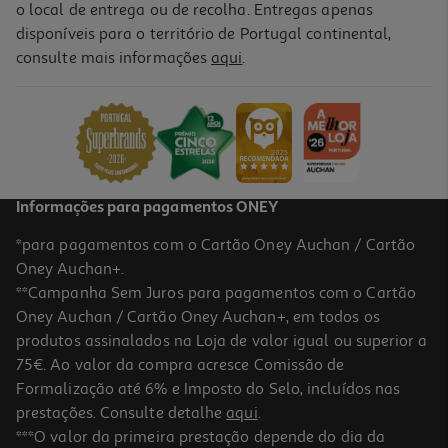
o local de entrega ou de recolha. Entregas apenas
disponíveis para o território de Portugal continental,
consulte mais informações
aqui
.
Cerveja Sagres Com Álcool Lata 0.50l (sdr)
1.7 €/Lt
Price reduced from
to
1,34 €
0,85 €
+0,10 € Depósito
Promoção
Informações para pagamentos ONEY
*para pagamentos com o Cartão Oney Auchan / Cartão
Oney Auchan+.
**Campanha Sem Juros para pagamentos com o Cartão
Oney Auchan / Cartão Oney Auchan+, em todos os
-35%
produtos assinalados na Loja de valor igual ou superior a
75€. Ao valor da compra acresce Comissão de
Formalização até 6% e Imposto do Selo, incluídos nas
prestações. Consulte detalhe
aqui
.
1.0
(1)
Cerveja Super Bock Lata 24x0.33l (sdr)
***O valor da primeira prestação depende do dia da