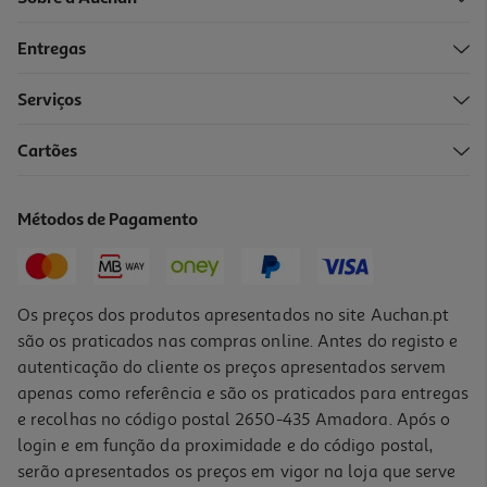
Entregas
-40%
Serviços
Cartões
Cerveja Super Bock Lata 0.50l (sdr)
1.78 €/Lt
Métodos de Pagamento
Price reduced from
to
1,49 €
0,89 €
+0,10 € Depósito
Promoção
Os preços dos produtos apresentados no site Auchan.pt
são os praticados nas compras online. Antes do registo e
autenticação do cliente os preços apresentados servem
apenas como referência e são os praticados para entregas
e recolhas no código postal 2650-435 Amadora. Após o
login e em função da proximidade e do código postal,
-37%
serão apresentados os preços em vigor na loja que serve