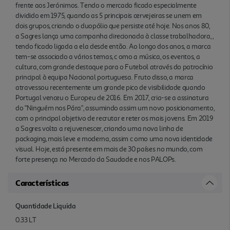
no Mercado da Saudade e nos PALOPs.
frente aos Jerónimos. Tendo o mercado ficado especialmente
dividido em 1975, quando as 5 principais cervejeiras se unem em
dois grupos, criando o duopólio que persiste até hoje. Nos anos 80,
a Sagres lança uma campanha direcionada à classe trabalhadora,
,
tendo ficado ligada a ela desde então. Ao longo dos anos, a marca
tem-se associado a vários temas, c omo a música, os eventos, a
cultura, com grande destaque para o Futebol através do patrocínio
principal à equipa Nacional portuguesa. Fruto disso, a marca
atravessou recentemente um grande pico de visibilidade quando
Portugal venceu o Europeu de 2016. Em 2017, cria-se a assinatura
do "Ninguém nos Pára", assumindo assim um novo posicionamento,
com o principal objetivo de recrutar e reter os mais jovens. Em 2019
a Sagres volta a rejuvenescer, criando uma nova linha de
packaging, mais leve e moderna, assim c omo uma nova identidade
visual. Hoje, está presente em mais de 30 países no mundo, com
forte presença no Mercado da Saudade e nos PALOPs.
Características
Quantidade Liquida
0.33 LT