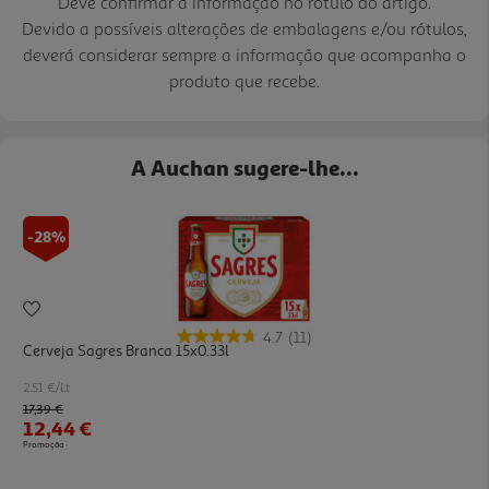
Deve confirmar a informação no rótulo do artigo.
Devido a possíveis alterações de embalagens e/ou rótulos,
deverá considerar sempre a informação que acompanha o
produto que recebe.
A Auchan sugere-lhe...
-28%
4.7
(11)
Cerveja Sagres Branca 15x0.33l
2.51 €/Lt
Price reduced from
to
17,39 €
12,44 €
Promoção