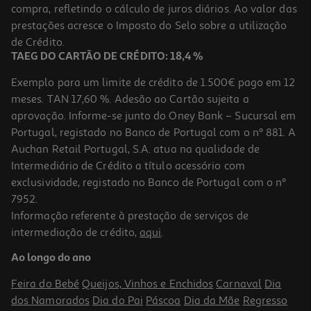
compra, refletindo o cálculo de juros diários. Ao valor das
1.94 €/Lt
Price reduced from
to
prestações acresce o Imposto do Selo sobre a utilização
23,76 €
15,36 €
de Crédito.
+2,40 € Depósito
TAEG DO CARTÃO DE CRÉDITO: 18,4 %
Promoção
Exemplo para um limite de crédito de 1.500€ pago em 12
meses. TAN 17,60 %. Adesão ao Cartão sujeita a
aprovação. Informe-se junto do Oney Bank – Sucursal em
Portugal, registado no Banco de Portugal com o nº 881. A
Auchan Retail Portugal, S.A. atua na qualidade de
Intermediário de Crédito a título acessório com
exclusividade, registado no Banco de Portugal com o nº
7952.
Informação referente à prestação de serviços de
4.8
(6)
intermediação de crédito,
aqui
.
Cerveja Cristal Com Álcool 6x0.33l
Ao longo do ano
1.81 €/Lt
Feira do Bebé
Queijos, Vinhos e Enchidos
Carnaval
Dia
3,59 €
dos Namorados
Dia do Pai
Páscoa
Dia da Mãe
Regresso