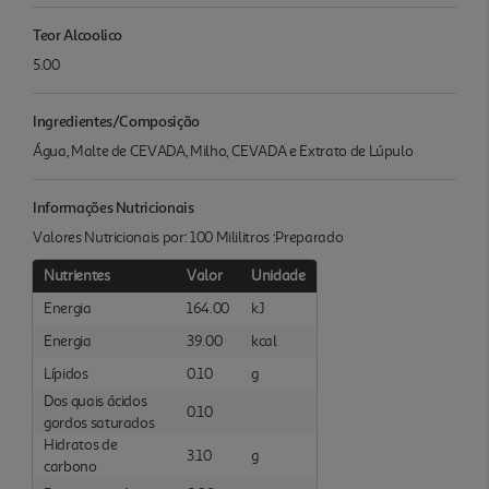
Teor Alcoolico
5.00
Ingredientes/Composição
Água, Malte de CEVADA, Milho, CEVADA e Extrato de Lúpulo
Informações Nutricionais
Valores Nutricionais por: 100 Mililitros :Preparado
Nutrientes
Valor
Unidade
Energia
164.00
kJ
Energia
39.00
kcal
Lípidos
0.10
g
Dos quais ácidos
0.10
gordos saturados
Hidratos de
3.10
g
carbono