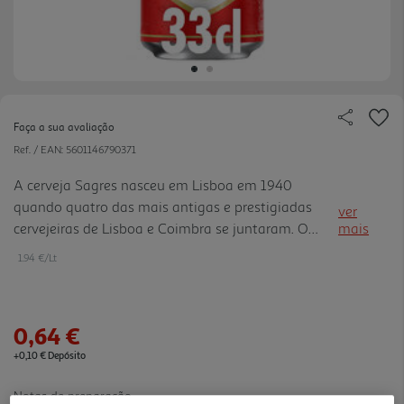
Faça a sua avaliação
Ref. / EAN:
5601146790371
A cerveja Sagres nasceu em Lisboa em 1940
quando quatro das mais antigas e prestigiadas
ver
cervejeiras de Lisboa e Coimbra se juntaram. O
mais
lançamento desta marca teve como propósito criar
1.94 €/Lt
uma receita de cerveja nacional que representasse
o melhor de Portugal e não houve na altura melhor
ocasião para o efeito que a Exposição do Mundo
0,64 €
Português, realizada em Lisboa na praça em frente
aos Jerónimos. Tendo o mercado ficado
+0,10 € Depósito
especialmente dividido em 1975, quando as 5
Notas de preparação
principais cervejeiras se unem em dois grupos,