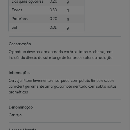
Dos quais açúcares
0.20
g
Fibras
0.30
g
Proteínas
0.20
g
Sal
0.01
g
Conservação
O produto deve ser armazenado em área limpa e coberta, sem
incidência directa do sol e longe de fontes de calor ou radiação.
Informações
Cerveja Pilsen levemente encorpada, com palato limpo e seco e
carácter ligeiramente amargo, complementado com subtis notas
aromáticas
Denominação
Cerveja
Nome e Morada