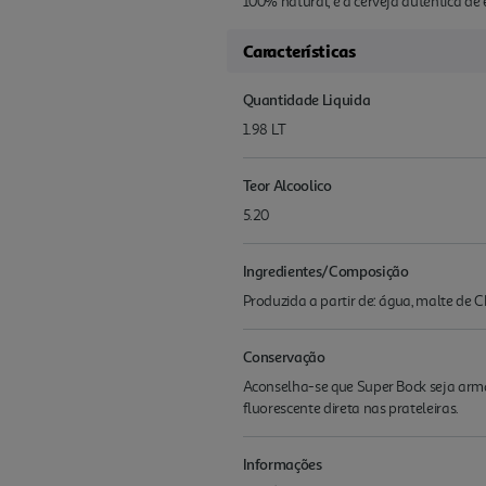
100% natural, é a cerveja autêntica de
Características
Quantidade Liquida
1.98 LT
Teor Alcoolico
5.20
Ingredientes/Composição
Produzida a partir de: água, malte de
Conservação
Aconselha-se que Super Bock seja arma
fluorescente direta nas prateleiras.
Informações