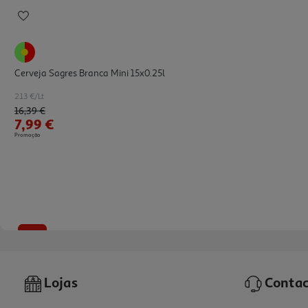
Cerveja Sagres Branca Mini 15x0.25l
2.13 €/Lt
Price reduced from
to
16,39 €
7,99 €
Promoção
-37%
Lojas
Contac