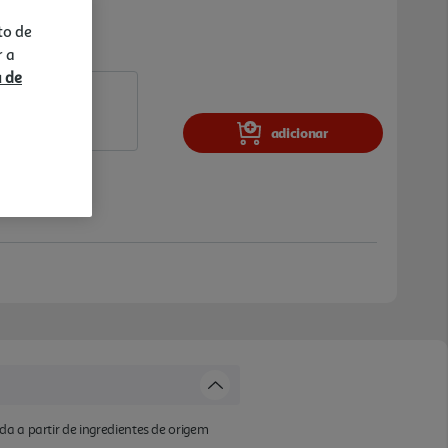
to de
r a
a de
adicionar
a a partir de ingredientes de origem