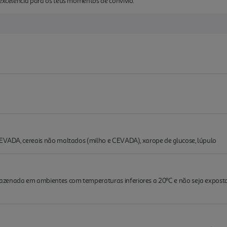
 excelência para os teus momentos de convívio.
 CEVADA, cereais não maltados (milho e CEVADA), xarope de glucose, lúpulo
zenada em ambientes com temperaturas inferiores a 20ºC e não seja exposta 