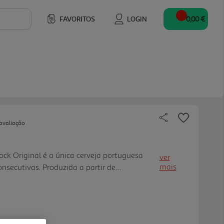
FAVORITOS
LOGIN
0,00 €
avaliação
ock Original é a única cerveja portuguesa
ver
mais
secutivas. Produzida a partir de
 natural, é a cerveja autêntica de excelência
onvívio.