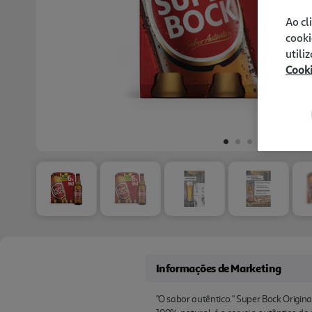
Previous
Ao cl
cooki
utili
Cook
Informações de Marketing
"O sabor autêntico." Super Bock Origin