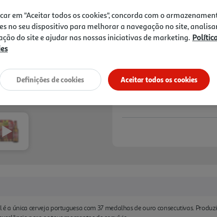
Next
4,89 €
icar em "Aceitar todos os cookies", concorda com o armazenamen
es no seu dispositivo para melhorar a navegação no site, analisa
Notas de preparação
zação do site e ajudar nas nossas iniciativas de marketing.
Polític
ies
Definições de cookies
Aceitar todos os cookies
al é a única cerveja portuguesa com 37 medalhas de ouro consecutivas. Produzid