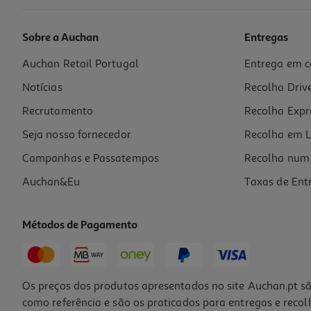
Sobre a Auchan
Entregas
Auchan Retail Portugal
Entrega em c
Cerveja Sagres Com Álcool Lata 0.50l (sdr)
Notícias
Recolha Driv
1.7 €/Lt
Price reduced from
to
1,34 €
Recrutamento
Recolha Expr
0,85 €
+0,10 € Depósito
Seja nosso fornecedor
Recolha em L
Promoção
Campanhas e Passatempos
Recolha num 
Auchan&Eu
Taxas de Ent
Métodos de Pagamento
Os preços dos produtos apresentados no site Auchan.pt sã
como referência e são os praticados para entregas e reco