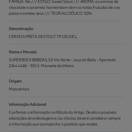
FAMÍLIA: Ale /// ESTILO: Sweet Stout /// AROMA: os aromas de
chocolate e caramelo harmonizam dom as notas frutadas de uva
passa e ameixa seca /// TEOR ALCOÓLICO: 5,0%
Denominação
CERVEJA PRETA SB STOUT TP 15X20CL
Nome e Morada
SUPER BOCK BEBIDAS, SA Via Norte - Leça do Balio - Apartado
1044 4466 - 955 S. Mamede de Infesta
Origem
Matosinhos
Informação Adicional
Confirmar a informação no Rótulo do Artigo. Devido a possíveis
alterações de embalagens e/ou rótulos, deverá considerar sempre
a informação que acompanha o produto que recebe.