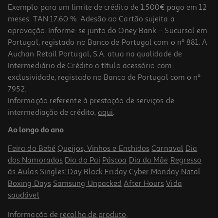
Exemplo para um limite de crédito de 1.500€ pago em 12
meses. TAN 17,60 %. Adesão ao Cartão sujeita a
aprovação. Informe-se junto do Oney Bank – Sucursal em
Portugal, registado no Banco de Portugal com o nº 881. A
Auchan Retail Portugal, S.A. atua na qualidade de
Intermediário de Crédito a título acessório com
-30%
exclusividade, registado no Banco de Portugal com o nº
7952.
Informação referente à prestação de serviços de
intermediação de crédito,
aqui
.
Cerveja Sagres Preta Lata 0.33l (sdr)
Ao longo do ano
2.09 €/Lt
Price reduced from
to
0,99 €
Feira do Bebé
Queijos, Vinhos e Enchidos
Carnaval
Dia
0,69 €
dos Namorados
Dia do Pai
Páscoa
Dia da Mãe
Regresso
+0,10 € Depósito
Promoção
às Aulas
Singles' Day
Black Friday
Cyber Monday
Natal
Boxing Days
Samsung Unpacked
After Hours
Vida
saudável
Informação de
recolha de produto
.