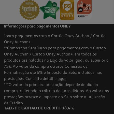
0,99 €
+0,10 € Depósito
Informações para pagamentos ONEY
*para pagamentos com o Cartão Oney Auchan / Cartão
Oney Auchan+.
**Campanha Sem Juros para pagamentos com o Cartão
Oney Auchan / Cartão Oney Auchan+, em todos os
-28%
produtos assinalados na Loja de valor igual ou superior a
75€. Ao valor da compra acresce Comissão de
Formalização até 6% e Imposto do Selo, incluídos nas
prestações. Consulte detalhe
aqui
.
5.0
(2)
Cerveja Preta Sagres 1l
***O valor da primeira prestação depende do dia da
compra, refletindo o cálculo de juros diários. Ao valor das
1.89 €/Lt
Price reduced from
to
prestações acresce o Imposto do Selo sobre a utilização
2,62 €
1,89 €
de Crédito.
Promoção
TAEG DO CARTÃO DE CRÉDITO: 18,4 %