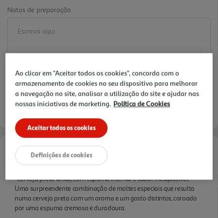
Notas de preparação
Ao clicar em "Aceitar todos os cookies", concorda com o
armazenamento de cookies no seu dispositivo para melhorar
a navegação no site, analisar a utilização do site e ajudar nas
nossas iniciativas de marketing.
Política de Cookies
Aceitar todos os cookies
Definições de cookies
Informações de Marketing
"Cerveja preta única, com espuma intensa e sabor inesquecível."
Uma surpreendente combinação de maltes especiais que resulta
numa cerveja preta com um aroma e um gosto distintos, coroada
por uma espuma cremosa e duradoura.