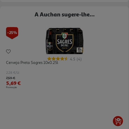
A Auchan sugere-lhe...
-25%
4.5
(4)
Cerveja Preta Sagres 10x0.25l
2.28 €/Lt
Price reduced from
to
7,59 €
5,69 €
Promoção