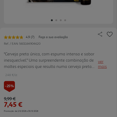
4.9
(7)
Faça a sua avaliação
Leu
7
Ref. / EAN:
5601164904620
avaliações.
Link
"Cerveja preta única, com espuma intensa e sabor
para
inesquecível." Uma surpreendente combinação de
a
ver
mesma
maltes especiais que resulta numa cerveja preta
mais
página.
com um aroma e um gosto distintos, coroada por
2.48 €/Lt
uma espuma cremosa e duradoura.
-25%
Price reduced from
to
9,99 €
7,45 €
Promoção:
de 2/6/2026 a 30/9/2026