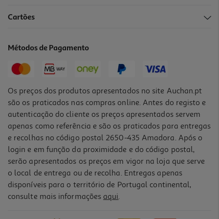
4.2
(13)
Cartões
Cerveja Super Bock Stout Preta 6x0.20l
2.49 €/Lt
Métodos de Pagamento
Price reduced from
to
4,19 €
2,99 €
Promoção
Os preços dos produtos apresentados no site Auchan.pt
são os praticados nas compras online. Antes do registo e
autenticação do cliente os preços apresentados servem
apenas como referência e são os praticados para entregas
e recolhas no código postal 2650-435 Amadora. Após o
login e em função da proximidade e do código postal,
serão apresentados os preços em vigor na loja que serve
o local de entrega ou de recolha. Entregas apenas
disponíveis para o território de Portugal continental,
consulte mais informações
aqui
.
Cerveja Preta Super Bock Stout Lata 0.5l (sdr)
1.98 €/Lt