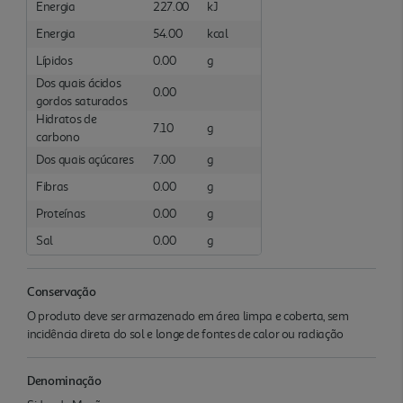
Energia
227.00
kJ
Energia
54.00
kcal
Lípidos
0.00
g
Dos quais ácidos
0.00
gordos saturados
Hidratos de
7.10
g
carbono
Dos quais açúcares
7.00
g
Fibras
0.00
g
Proteínas
0.00
g
Sal
0.00
g
Conservação
O produto deve ser armazenado em área limpa e coberta, sem
incidência direta do sol e longe de fontes de calor ou radiação
Denominação