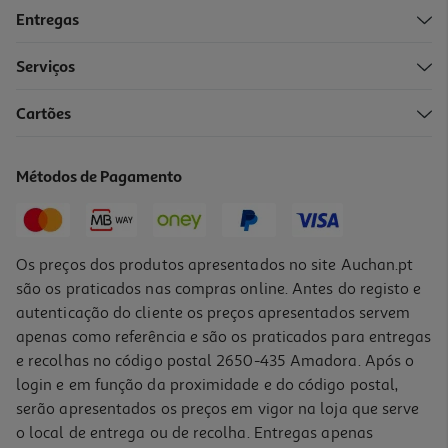
Entregas
-44%
Serviços
Cartões
Sidra Bandida Frutos Verm. Lata 0.50l (sdr)
2.3 €/Lt
Métodos de Pagamento
Price reduced from
to
2,07 €
1,15 €
+0,10 € Depósito
Promoção
Os preços dos produtos apresentados no site Auchan.pt
são os praticados nas compras online. Antes do registo e
autenticação do cliente os preços apresentados servem
apenas como referência e são os praticados para entregas
e recolhas no código postal 2650-435 Amadora. Após o
login e em função da proximidade e do código postal,
-40%
serão apresentados os preços em vigor na loja que serve
o local de entrega ou de recolha. Entregas apenas