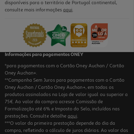
disponíveis para o território de Portugal continental,
4.8
(5)
consulte mais informações
aqui
.
Sidra Bandida Maçã 1l
2.49 €/Lt
Price reduced from
to
4,15 €
2,49 €
Promoção
Informações para pagamentos ONEY
*para pagamentos com o Cartão Oney Auchan / Cartão
Oney Auchan+.
**Campanha Sem Juros para pagamentos com o Cartão
Oney Auchan / Cartão Oney Auchan+, em todos os
-40%
produtos assinalados na Loja de valor igual ou superior a
75€. Ao valor da compra acresce Comissão de
Formalização até 6% e Imposto do Selo, incluídos nas
prestações. Consulte detalhe
aqui
.
Sidra Bandida Do Pomar Manga Lata 0.33l (sdr)
***O valor da primeira prestação depende do dia da
compra, refletindo o cálculo de juros diários. Ao valor das
2.7 €/Lt