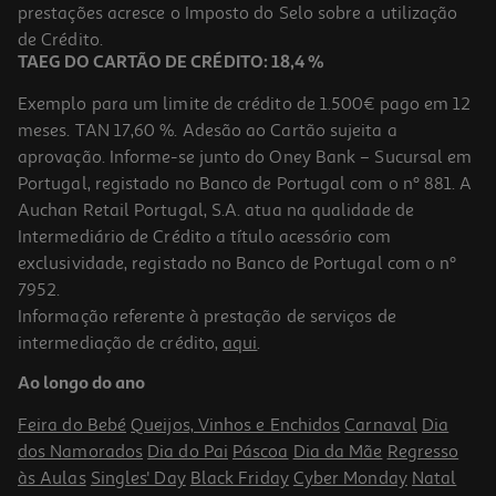
Price reduced from
to
prestações acresce o Imposto do Selo sobre a utilização
1,49 €
0,89 €
de Crédito.
+0,10 € Depósito
TAEG DO CARTÃO DE CRÉDITO: 18,4 %
Promoção
Exemplo para um limite de crédito de 1.500€ pago em 12
meses. TAN 17,60 %. Adesão ao Cartão sujeita a
aprovação. Informe-se junto do Oney Bank – Sucursal em
Portugal, registado no Banco de Portugal com o nº 881. A
Auchan Retail Portugal, S.A. atua na qualidade de
Intermediário de Crédito a título acessório com
exclusividade, registado no Banco de Portugal com o nº
7952.
Informação referente à prestação de serviços de
3.0
(2)
intermediação de crédito,
aqui
.
Sidra Coral 6x0.25l
Ao longo do ano
4.46 €/Lt
Feira do Bebé
Queijos, Vinhos e Enchidos
Carnaval
Dia
6,69 €
dos Namorados
Dia do Pai
Páscoa
Dia da Mãe
Regresso
às Aulas
Singles' Day
Black Friday
Cyber Monday
Natal