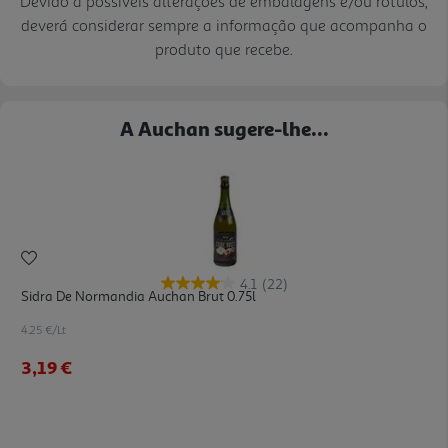
Devido a possíveis alterações de embalagens e/ou rótulos,
deverá considerar sempre a informação que acompanha o
produto que recebe.
A Auchan sugere-lhe...
4.1
(22)
Sidra De Normandia Auchan Brut 0.75l
4.25 €/Lt
3,19 €