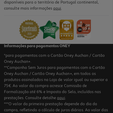
disponíveis para o território de Portugal continental,
consulte mais informações
aqui
.
Sidra Bandida Maçã Lata 0.33l (sdr)
2.7 €/Lt
Price reduced from
to
1,49 €
0,89 €
+0,10 € Depósito
Promoção
Informações para pagamentos ONEY
*para pagamentos com o Cartão Oney Auchan / Cartão
Oney Auchan+.
**Campanha Sem Juros para pagamentos com o Cartão
Oney Auchan / Cartão Oney Auchan+, em todos os
-40%
produtos assinalados na Loja de valor igual ou superior a
75€. Ao valor da compra acresce Comissão de
Formalização até 6% e Imposto do Selo, incluídos nas
prestações. Consulte detalhe
aqui
.
Sidra Bandida Do Pomar Frutos Verm. Lata 0.33l(sdr)
***O valor da primeira prestação depende do dia da
compra, refletindo o cálculo de juros diários. Ao valor das
2.7 €/Lt