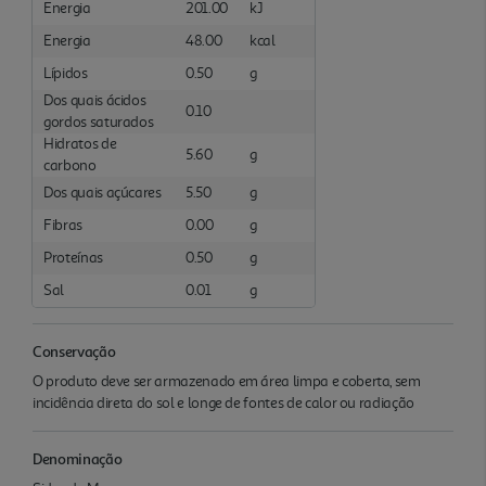
Energia
201.00
kJ
Energia
48.00
kcal
Lípidos
0.50
g
Dos quais ácidos
0.10
gordos saturados
Hidratos de
5.60
g
carbono
Dos quais açúcares
5.50
g
Fibras
0.00
g
Proteínas
0.50
g
Sal
0.01
g
Conservação
O produto deve ser armazenado em área limpa e coberta, sem
incidência direta do sol e longe de fontes de calor ou radiação
Denominação