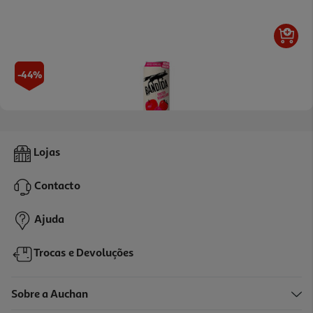
-44%
Sidra Bandida Frutos Verm. Lata 0.50l (sdr)
Lojas
2.3 €/Lt
Price reduced from
to
2,07 €
Contacto
1,15 €
+0,10 € Depósito
Ajuda
Promoção
Trocas e Devoluções
Sobre a Auchan