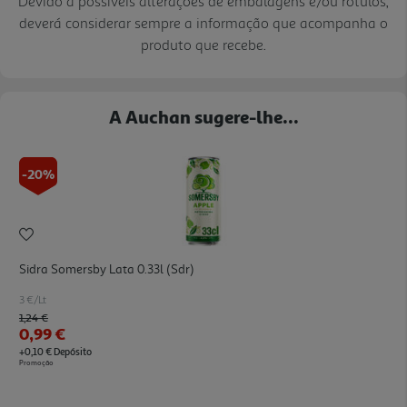
Devido a possíveis alterações de embalagens e/ou rótulos,
deverá considerar sempre a informação que acompanha o
produto que recebe.
A Auchan sugere-lhe...
-20%
Sidra Somersby Lata 0.33l (sdr)
3 €/Lt
Price reduced from
to
1,24 €
0,99 €
+0,10 € Depósito
Promoção