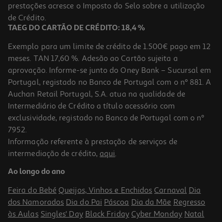
Price reduced from
to
prestações acresce o Imposto do Selo sobre a utilização
1,49 €
0,89 €
de Crédito.
+0,10 € Depósito
TAEG DO CARTÃO DE CRÉDITO: 18,4 %
Promoção
Exemplo para um limite de crédito de 1.500€ pago em 12
meses. TAN 17,60 %. Adesão ao Cartão sujeita a
aprovação. Informe-se junto do Oney Bank – Sucursal em
Portugal, registado no Banco de Portugal com o nº 881. A
Auchan Retail Portugal, S.A. atua na qualidade de
Intermediário de Crédito a título acessório com
-22%
exclusividade, registado no Banco de Portugal com o nº
7952.
Informação referente à prestação de serviços de
intermediação de crédito,
aqui
.
Sidra Somersby Lata 0.50l (sdr)
Ao longo do ano
2.58 €/Lt
Price reduced from
to
1,65 €
Feira do Bebé
Queijos, Vinhos e Enchidos
Carnaval
Dia
1,29 €
dos Namorados
Dia do Pai
Páscoa
Dia da Mãe
Regresso
+0,10 € Depósito
Promoção
às Aulas
Singles' Day
Black Friday
Cyber Monday
Natal