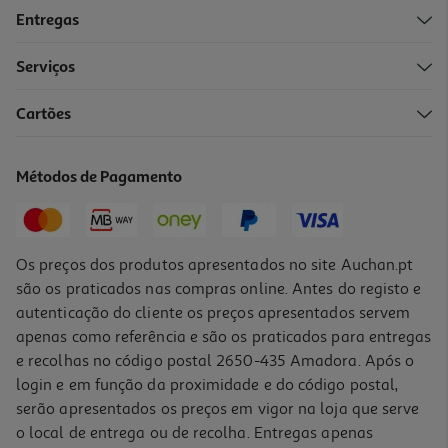
Entregas
-44%
Serviços
Cartões
Sidra Bandida Maçã Lata 0.50l (sdr)
2.3 €/Lt
Métodos de Pagamento
Price reduced from
to
2,07 €
1,15 €
+0,10 € Depósito
Promoção
Os preços dos produtos apresentados no site Auchan.pt
são os praticados nas compras online. Antes do registo e
autenticação do cliente os preços apresentados servem
apenas como referência e são os praticados para entregas
e recolhas no código postal 2650-435 Amadora. Após o
login e em função da proximidade e do código postal,
-40%
serão apresentados os preços em vigor na loja que serve
o local de entrega ou de recolha. Entregas apenas