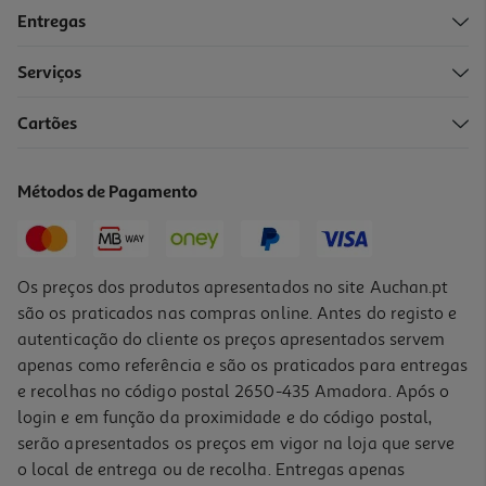
Entregas
-22%
Serviços
4.8
(11)
Cartões
Sidra Somersby Maçã 4x0.33l
2.95 €/Lt
Métodos de Pagamento
Price reduced from
to
4,99 €
3,89 €
Promoção
Os preços dos produtos apresentados no site Auchan.pt
são os praticados nas compras online. Antes do registo e
autenticação do cliente os preços apresentados servem
apenas como referência e são os praticados para entregas
e recolhas no código postal 2650-435 Amadora. Após o
login e em função da proximidade e do código postal,
-40%
serão apresentados os preços em vigor na loja que serve
o local de entrega ou de recolha. Entregas apenas