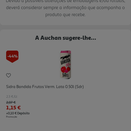
Devido a possíveis alterações de embalagens e/ou rótulos,
deverá considerar sempre a informação que acompanha o
produto que recebe.
A Auchan sugere-lhe...
-44%
Sidra Bandida Frutos Verm. Lata 0.50l (sdr)
2.3 €/Lt
Price reduced from
to
2,07 €
1,15 €
+0,10 € Depósito
Promoção