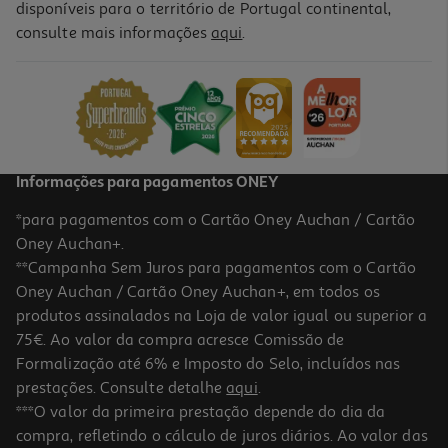
disponíveis para o território de Portugal continental,
consulte mais informações
aqui
.
Sidra Bandida Maçã Lata 0.33l (sdr)
2.7 €/Lt
Price reduced from
to
1,49 €
0,89 €
+0,10 € Depósito
Promoção
Informações para pagamentos ONEY
*para pagamentos com o Cartão Oney Auchan / Cartão
Oney Auchan+.
**Campanha Sem Juros para pagamentos com o Cartão
Oney Auchan / Cartão Oney Auchan+, em todos os
-40%
produtos assinalados na Loja de valor igual ou superior a
75€. Ao valor da compra acresce Comissão de
Formalização até 6% e Imposto do Selo, incluídos nas
prestações. Consulte detalhe
aqui
.
Sidra Bandida Do Pomar Frutos Verm. Lata 0.33l(sdr)
***O valor da primeira prestação depende do dia da
compra, refletindo o cálculo de juros diários. Ao valor das
2.7 €/Lt