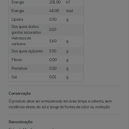
Energia
201.00
kJ
Energia
48.00
kcal
Lípidos
0.50
g
Dos quais ácidos
0.10
gordos saturados
Hidratos de
5.60
g
carbono
Dos quais açúcares
5.50
g
Fibras
0.00
g
Proteínas
0.50
g
Sal
0.01
g
Conservação
O produto deve ser armazenado em área limpa e coberta, sem
incidência direta do sol e longe de fontes de calor ou radiação
Denominação