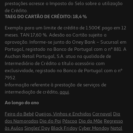
Price reduced from
to
prestações acresce o Imposto do Selo sobre a utilização
1,49 €
0,89 €
de Crédito.
+0,10 € Depósito
TAEG DO CARTÃO DE CRÉDITO: 18,4 %
Promoção
Exemplo para um limite de crédito de 1.500€ pago em 12
meses. TAN 17,60 %. Adesão ao Cartão sujeita a
aprovação. Informe-se junto do Oney Bank – Sucursal em
Portugal, registado no Banco de Portugal com o nº 881. A
Auchan Retail Portugal, S.A. atua na qualidade de
Intermediário de Crédito a título acessório com
-44%
exclusividade, registado no Banco de Portugal com o nº
7952.
Informação referente à prestação de serviços de
intermediação de crédito,
aqui
.
Sidra Bandida Maçã Lata 0.50l (sdr)
Ao longo do ano
2.3 €/Lt
Price reduced from
to
2,07 €
Feira do Bebé
Queijos, Vinhos e Enchidos
Carnaval
Dia
1,15 €
dos Namorados
Dia do Pai
Páscoa
Dia da Mãe
Regresso
+0,10 € Depósito
Promoção
às Aulas
Singles' Day
Black Friday
Cyber Monday
Natal