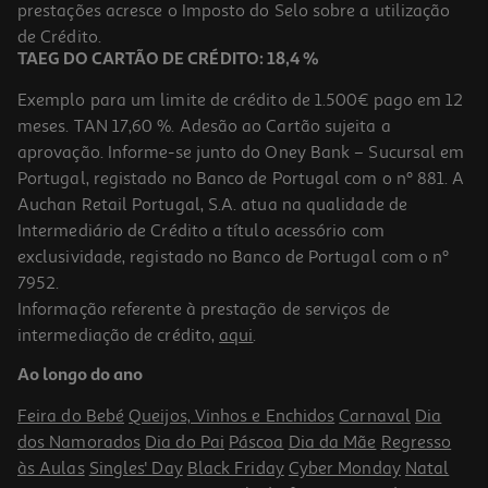
Price reduced from
to
prestações acresce o Imposto do Selo sobre a utilização
5,85 €
4,49 €
de Crédito.
Promoção
TAEG DO CARTÃO DE CRÉDITO: 18,4 %
Exemplo para um limite de crédito de 1.500€ pago em 12
meses. TAN 17,60 %. Adesão ao Cartão sujeita a
aprovação. Informe-se junto do Oney Bank – Sucursal em
Portugal, registado no Banco de Portugal com o nº 881. A
Auchan Retail Portugal, S.A. atua na qualidade de
Intermediário de Crédito a título acessório com
exclusividade, registado no Banco de Portugal com o nº
7952.
Informação referente à prestação de serviços de
intermediação de crédito,
aqui
.
Sidra Tróia Garrafa 0.33l
Ao longo do ano
2.27 €/Lt
Feira do Bebé
Queijos, Vinhos e Enchidos
Carnaval
Dia
0,75 €
dos Namorados
Dia do Pai
Páscoa
Dia da Mãe
Regresso
às Aulas
Singles' Day
Black Friday
Cyber Monday
Natal