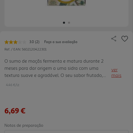
3.0
(2)
Faça a sua avaliação
Leu
2
Ref. / EAN:
5602120422301
avaliações.
Link
O sumo de maçãs fermenta e matura durante 2
para
meses para dar origem a uma sidra com uma
a
ver
mesma
textura suave e agradável. O seu sabor frutado,
mais
página.
leve e refrescante tem o equilíbrio perfeito entre a
4.46 €/Lt
doçura e a acidez da maçã. No aroma elegante
sente-se a acidez das m açãs verdes. A sua
aparência está entre o ouro e o dourado profundo
6,69 €
translúcido.
Notas de preparação