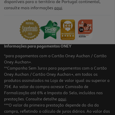
disponíveis para o território de Portugal continental,
5.0
(7)
consulte mais informações
aqui
.
Sidra Bandida Maçã 6x0.25l
2.66 €/Lt
Price reduced from
to
7,48 €
3,99 €
Promoção
Informações para pagamentos ONEY
*para pagamentos com o Cartão Oney Auchan / Cartão
Oney Auchan+.
**Campanha Sem Juros para pagamentos com o Cartão
Oney Auchan / Cartão Oney Auchan+, em todos os
-23%
produtos assinalados na Loja de valor igual ou superior a
75€. Ao valor da compra acresce Comissão de
Formalização até 6% e Imposto do Selo, incluídos nas
prestações. Consulte detalhe
aqui
.
4.8
(16)
Sidra Somersby Maçã 6x0.20l
***O valor da primeira prestação depende do dia da
compra, refletindo o cálculo de juros diários. Ao valor das
3.74 €/Lt