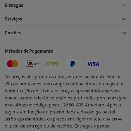
Entregas
Serviços
4.9
(7)
Cartões
Sidra Bandida Maçã 10x0.25l
2.98 €/Lt
Métodos de Pagamento
7,45 €
Os preços dos produtos apresentados no site Auchan.pt
são os praticados nas compras online. Antes do registo e
autenticação do cliente os preços apresentados servem
apenas como referência e são os praticados para entregas
e recolhas no código postal 2650-435 Amadora. Após o
login e em função da proximidade e do código postal,
-47%
serão apresentados os preços em vigor na loja que serve
o local de entrega ou de recolha. Entregas apenas