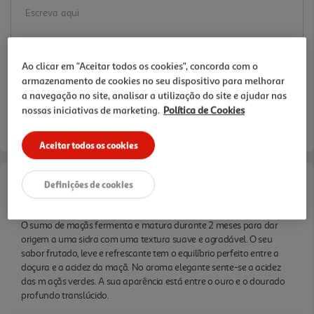
Ao clicar em "Aceitar todos os cookies", concorda com o
armazenamento de cookies no seu dispositivo para melhorar
a navegação no site, analisar a utilização do site e ajudar nas
nossas iniciativas de marketing.
Política de Cookies
Aceitar todos os cookies
Definições de cookies
Informações de Marketing
O sumo de maçãs fermenta e matura durante 2 meses para dar
origem a uma sidra com uma textura suave e agradável. O seu
sabor frutado, leve e refrescante tem o equilíbrio perfeito entre a
doçura e a acidez da maçã. No aroma elegante sente-se a acidez
das m açãs verdes. A sua aparência está entre o ouro e o dourado
profundo translúcido.