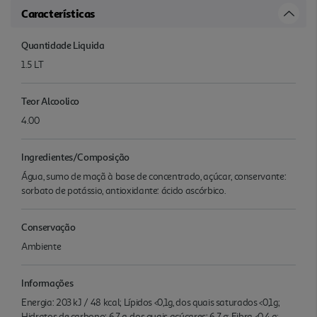
Características
Quantidade Liquida
1.5 LT
Teor Alcoolico
4.00
Ingredientes/Composição
Água, sumo de maçã à base de concentrado, açúcar, conservante:
sorbato de potássio, antioxidante: ácido ascórbico.
Conservação
Ambiente
Informações
Energia: 203 kJ / 48 kcal; Lípidos <0,1g, dos quais saturados <0,1g;
Hidratos de carbono: 6,7 g, dos quais açúcares: 6,7 g; Fibra <0,4 g;