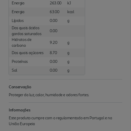
Energia
263.00
kJ
Energia
63.00
kcal
Lípidos
0.00
g
Dos quais ácidos
0.00
gordos saturados
Hidratos de
9.20
g
carbono
Dos quais açúcares
8.70
g
Proteínas
0.00
g
Sal
0.00
g
Conservação
Proteger da luz, calor, humidade e odores fortes.
Informações
Este produto cumpre com o regulamentado em Portugal e na
União Europeia