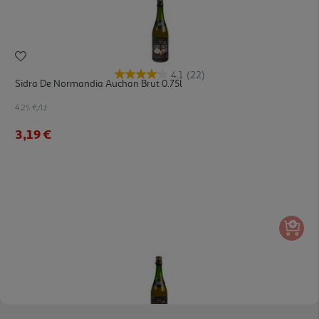
4.1
(22)
Sidra De Normandia Auchan Brut 0.75l
4.25 €/Lt
3,19 €