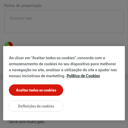
Notas de preparação
Ao clicar em "Aceitar todos os cookies", concorda com o
armazenamento de cookies no seu dispositivo para melhorar
a navegação no site, analisar a utilização do site e ajudar nas
nossas iniciativas de marketing.
Política de Cookies
Aceitar todos os cookies
Informações de Marketing
Desenvolvida a partir de um processo de fermentação, Somersby
Definições de cookies
Maçã é uma sidra de maçã leve, refrescante e fácil de beber,
perfeita para consumo nos teus momentos mais descontraídos.
Servir com muito gelo.