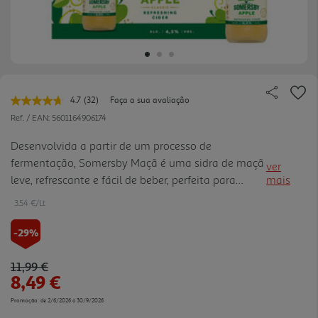
4.7
(32)
Faça a sua avaliação
Leu
32
Ref. / EAN:
5601164906174
avaliações.
Link
Desenvolvida a partir de um processo de
para
fermentação, Somersby Maçã é uma sidra de maçã
a
ver
mesma
leve, refrescante e fácil de beber, perfeita para
mais
página.
consumo nos teus momentos mais descontraídos.
3.54 €/Lt
Servir com muito gelo.
-29%
Price reduced from
to
11,99 €
8,49 €
Promoção:
de 2/6/2026 a 30/9/2026