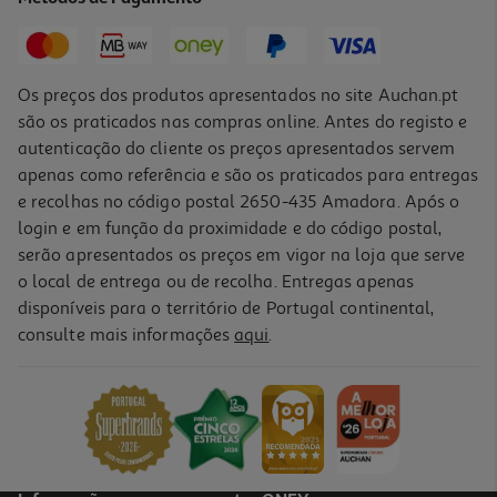
4,15 €
2,49 €
Promoção
Os preços dos produtos apresentados no site Auchan.pt
são os praticados nas compras online. Antes do registo e
autenticação do cliente os preços apresentados servem
apenas como referência e são os praticados para entregas
e recolhas no código postal 2650-435 Amadora. Após o
login e em função da proximidade e do código postal,
-23%
serão apresentados os preços em vigor na loja que serve
o local de entrega ou de recolha. Entregas apenas
disponíveis para o território de Portugal continental,
4.8
(16)
consulte mais informações
aqui
.
Sidra Somersby Maçã 6x0.20l
3.74 €/Lt
Price reduced from
to
5,85 €
4,49 €
Promoção