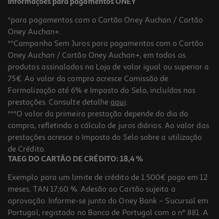
Informações para pagamentos ONEY
*para pagamentos com o Cartão Oney Auchan / Cartão
Oney Auchan+.
**Campanha Sem Juros para pagamentos com o Cartão
Oney Auchan / Cartão Oney Auchan+, em todos os
-32%
produtos assinalados na Loja de valor igual ou superior a
75€. Ao valor da compra acresce Comissão de
Formalização até 6% e Imposto do Selo, incluídos nas
prestações. Consulte detalhe
aqui
.
4.8
(23)
Sidra Somersby 24x0.20l
***O valor da primeira prestação depende do dia da
compra, refletindo o cálculo de juros diários. Ao valor das
3.12 €/Lt
Price reduced from
to
prestações acresce o Imposto do Selo sobre a utilização
21,99 €
14,99 €
de Crédito.
Promoção
TAEG DO CARTÃO DE CRÉDITO: 18,4 %
Exemplo para um limite de crédito de 1.500€ pago em 12
meses. TAN 17,60 %. Adesão ao Cartão sujeita a
aprovação. Informe-se junto do Oney Bank – Sucursal em
Portugal, registado no Banco de Portugal com o nº 881. A