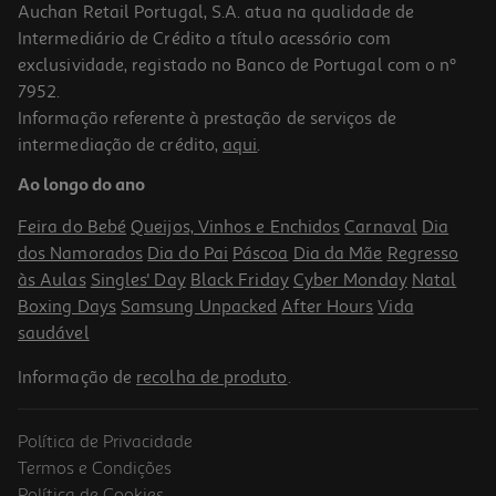
Auchan Retail Portugal, S.A. atua na qualidade de
Intermediário de Crédito a título acessório com
exclusividade, registado no Banco de Portugal com o nº
7952.
Informação referente à prestação de serviços de
4.9
(7)
intermediação de crédito,
aqui
.
Sidra Bandida Maçã 10x0.25l
Ao longo do ano
2.98 €/Lt
Feira do Bebé
Queijos, Vinhos e Enchidos
Carnaval
Dia
7,45 €
dos Namorados
Dia do Pai
Páscoa
Dia da Mãe
Regresso
às Aulas
Singles' Day
Black Friday
Cyber Monday
Natal
Boxing Days
Samsung Unpacked
After Hours
Vida
saudável
Informação de
recolha de produto
.
Política de Privacidade
Termos e Condições
Política de Cookies