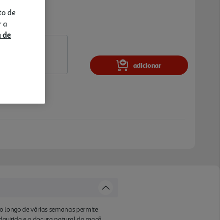
to de
r a
a de
adicionar
o longo de várias semanas permite
adquirida e a doçura natural da maçã.