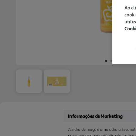
Ao cl
cooki
utili
Cook
Informações de Marketing
A Sidra de maçã é uma sidra artesana
preservar o sabor autêntico da fruta e 