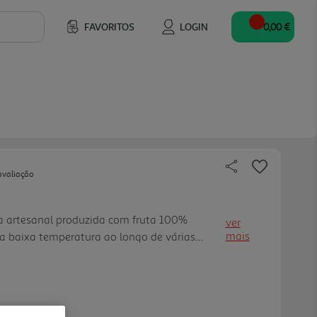
FAVORITOS
LOGIN
0,00 €
avaliação
a artesanal produzida com fruta 100%
ver
mais
a baixa temperatura ao longo de várias
 sabor autêntico da fruta e confere um
da sua acidez, a carbonatação nat ural
al da maçã. Acompanha bem pratos agridoces,
 harmonizar com queijo tipo camembert ou