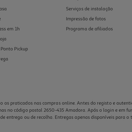
asa
Serviços de instalação
e
Impressão de fotos
ess em 1h
Programa de afiliados
oja
Ponto Pickup
rega
o os praticados nas compras online. Antes do registo e autent
lhas no código postal 2650-435 Amadora. Após o login e em fu
de entrega ou de recolha. Entregas apenas disponíveis para o t
5.0
(7)