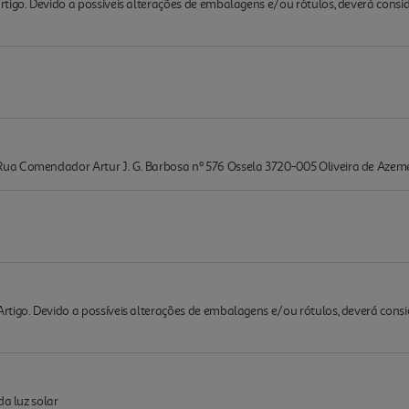
rtigo. Devido a possíveis alterações de embalagens e/ou rótulos, deverá cons
ua Comendador Artur J. G. Barbosa nº 576 Ossela 3720-005 Oliveira de Azem
rtigo. Devido a possíveis alterações de embalagens e/ou rótulos, deverá cons
da luz solar