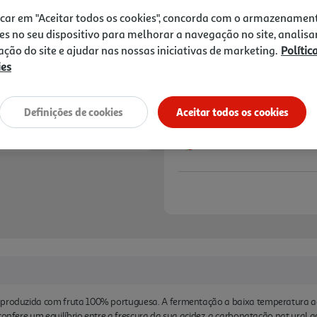
2,99 €
roquefort.
icar em "Aceitar todos os cookies", concorda com o armazenamen
es no seu dispositivo para melhorar a navegação no site, analisa
Notas de preparação
zação do site e ajudar nas nossas iniciativas de marketing.
Polític
ies
Definições de cookies
Aceitar todos os cookies
l produzida com fruta 100% portuguesa. A fermentação a baixa temperatura a
confere um equilíbrio entre a frescura da sua acidez, a carbonatação nat ural 