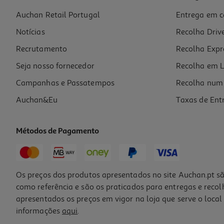
Auchan Retail Portugal
Entrega em c
Sidra De Normandia Auchan Doce 0.75l
Notícias
Recolha Driv
4.25 €/Lt
Recrutamento
Recolha Expr
3,19 €
Seja nosso fornecedor
Recolha em L
Campanhas e Passatempos
Recolha num 
Auchan&Eu
Taxas de Ent
Métodos de Pagamento
-47%
Os preços dos produtos apresentados no site Auchan.pt sã
como referência e são os praticados para entregas e reco
apresentados os preços em vigor na loja que serve o local 
informações
aqui
.