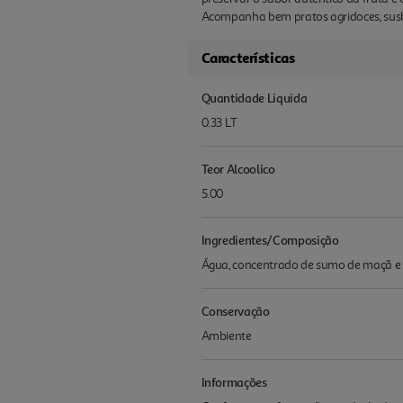
Acompanha bem pratos agridoces, sushi
Características
Quantidade Liquida
0.33 LT
Teor Alcoolico
5.00
Ingredientes/Composição
Água, concentrado de sumo de maçã e
Conservação
Ambiente
Informações