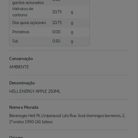
gordos saturados
Hidratos de
10.75
g
carbono
Dos quais açúcares
10.75
g
Proteínas
0.00
g
Sal
0.50
g
Conservação
AMBIENTE
Denominação
HELL ENERGY APPLE 250ML
Nome e Morada
Beverages Hell Pt, Unipessoal Lda Rua José domingos barreiros, 2,
1º andar 1950-161 lisboa
Origem