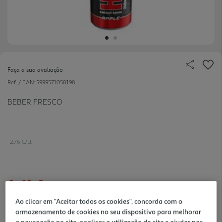
Faça a sua avaliação
Ref. / EAN:
5999571058198
BEBER FRESCO
2.76 €/Lt
0,69 €
+0,10 € Depósito
Ao clicar em "Aceitar todos os cookies", concorda com o
armazenamento de cookies no seu dispositivo para melhorar
Notas de preparação
a navegação no site, analisar a utilização do site e ajudar nas