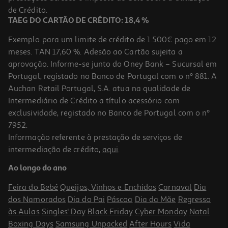
0,69 €
de Crédito.
+0,10 € Depósito
TAEG DO CARTÃO DE CRÉDITO: 18,4 %
Exemplo para um limite de crédito de 1.500€ pago em 12
meses. TAN 17,60 %. Adesão ao Cartão sujeita a
aprovação. Informe-se junto do Oney Bank – Sucursal em
Portugal, registado no Banco de Portugal com o nº 881. A
Auchan Retail Portugal, S.A. atua na qualidade de
Intermediário de Crédito a título acessório com
exclusividade, registado no Banco de Portugal com o nº
7952.
Informação referente à prestação de serviços de
intermediação de crédito,
aqui
.
Bebida Energetica Hell Cereja Preta 250ml (sdr)
Ao longo do ano
2.76 €/Lt
Feira do Bebé
Queijos, Vinhos e Enchidos
Carnaval
Dia
0,69 €
dos Namorados
Dia do Pai
Páscoa
Dia da Mãe
Regresso
+0,10 € Depósito
às Aulas
Singles' Day
Black Friday
Cyber Monday
Natal
Boxing Days
Samsung Unpacked
After Hours
Vida