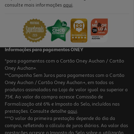
consulte mais informações
aqui
.
Bebida Energetica Hell Melancia 0.25l (sdr)
2.76 €/Lt
0,69 €
+0,10 € Depósito
Informações para pagamentos ONEY
*para pagamentos com o Cartão Oney Auchan / Cartão
Oney Auchan+.
**Campanha Sem Juros para pagamentos com o Cartão
Oney Auchan / Cartão Oney Auchan+, em todos os
produtos assinalados na Loja de valor igual ou superior a
75€. Ao valor da compra acresce Comissão de
Formalização até 6% e Imposto do Selo, incluídos nas
prestações. Consulte detalhe
aqui
.
Bebida Energetica Hell Classic 250ml (sdr)
***O valor da primeira prestação depende do dia da
compra, refletindo o cálculo de juros diários. Ao valor das
2.76 €/Lt
prestações acresce o Imposto do Selo sobre a utilização