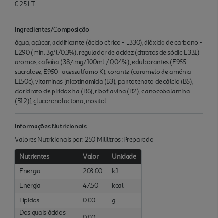
0.25 LT
Ingredientes/Composição
água, açúcar, acidificante (ácido cítrico - E330), dióxido de carbono -
E290 (mín. 3g/l/0,3%), regulador de acidez (citratos de sódio E331),
aromas, cafeína (38,4mg/100ml / 0,04%), edulcorantes (E955-
sucralose, E950- acessulfamo K); corante (caramelo de amónia -
E150c), vitaminas [nicotinamida (B3), pantotenato de cálcio (B5),
cloridrato de piridoxina (B6), riboflavina (B2), cianocobalamina
(B12)], glucoronolactona, inositol.
Informações Nutricionais
Valores Nutricionais por: 250 Mililitros :Preparado
Nutrientes
Valor
Unidade
Energia
203.00
kJ
Energia
47.50
kcal
Lípidos
0.00
g
Dos quais ácidos
0.00