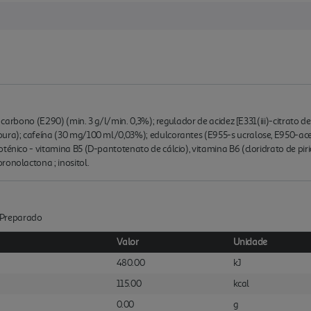
de carbono (E290) (min. 3 g/l/min. 0,3%); regulador de acidez [E331(iii)-citrato 
ura); cafeína (30 mg/100 ml/0,03%); edulcorantes (E955-s ucralose, E950-aces
ténico - vitamina B5 (D-pantotenato de cálcio), vitamina B6 (cloridrato de piri
ronolactona ; inositol.
 :Preparado
Valor
Unidade
480.00
kJ
115.00
kcal
0.00
g