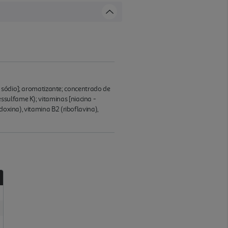
de sódio]; aromatizante; concentrado de
sulfame K); vitaminas [niacina -
doxina), vitamina B2 (riboflavina),