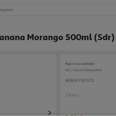
squisar
 Banana Morango 500ml (sdr)
Faça a sua avaliação
Ref. / EAN:
8720938269493
BEBER FRESCO
2.38 €/Lt
Next