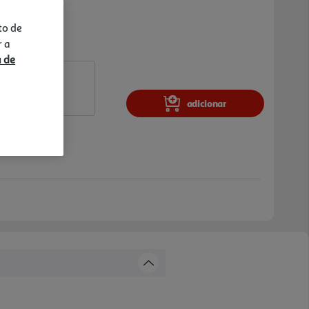
to de
r a
a de
adicionar