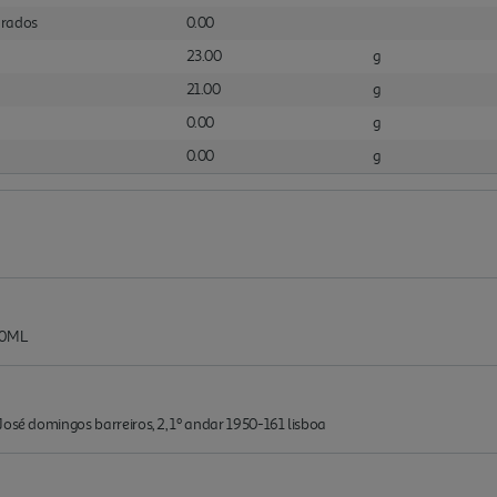
urados
0.00
23.00
g
21.00
g
0.00
g
0.00
g
00ML
José domingos barreiros, 2, 1º andar 1950-161 lisboa