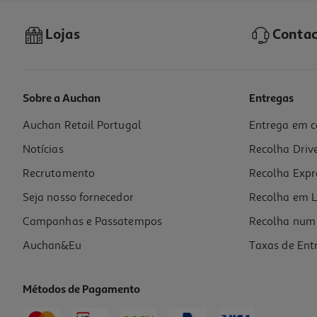
Lojas
Contac
Sobre a Auchan
Entregas
Auchan Retail Portugal
Entrega em c
Bebida Energetica Hell Maçã Verde 500ml (sdr)
Notícias
Recolha Driv
2.38 €/Lt
Recrutamento
Recolha Expr
1,19 €
+0,10 € Depósito
Seja nosso fornecedor
Recolha em L
Campanhas e Passatempos
Recolha num 
Auchan&Eu
Taxas de Ent
Métodos de Pagamento