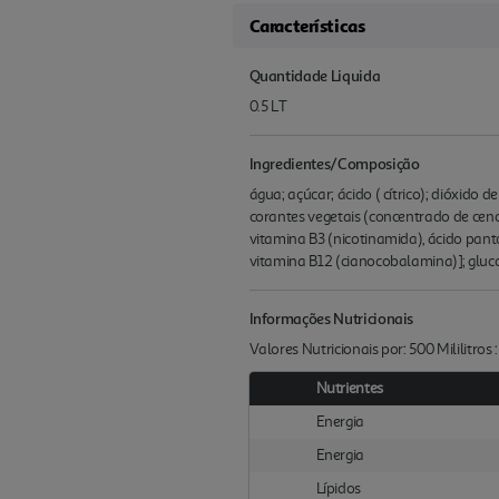
Características
Quantidade Liquida
0.5 LT
Ingredientes/Composição
água; açúcar; ácido ( cítrico); dióxido 
corantes vegetais (concentrado de ceno
vitamina B3 (nicotinamida), ácido panto
vitamina B12 (cianocobalamina)]; gluco
Informações Nutricionais
Valores Nutricionais por: 500 Mililitros
Nutrientes
Energia
Energia
Lípidos