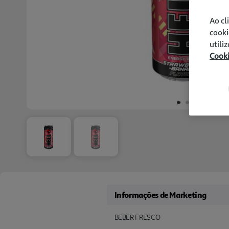
Ao cl
cooki
utili
Cook
Informações de Marketing
BEBER FRESCO