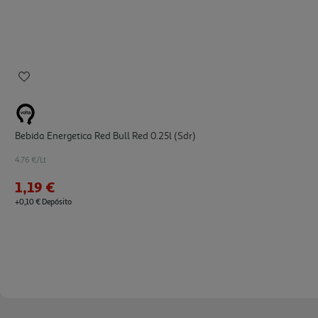
Bebida Energetica Red Bull Red 0.25l (sdr)
4.76 €/Lt
1,19 €
+0,10 € Depósito