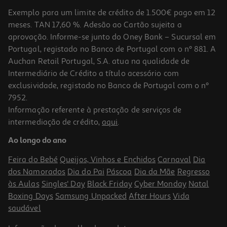
Exemplo para um limite de crédito de 1.500€ pago em 12
meses. TAN 17,60 %. Adesão ao Cartão sujeita a
aprovação. Informe-se junto do Oney Bank – Sucursal em
Portugal, registado no Banco de Portugal com o nº 881. A
Auchan Retail Portugal, S.A. atua na qualidade de
Intermediário de Crédito a título acessório com
exclusividade, registado no Banco de Portugal com o nº
7952.
Informação referente à prestação de serviços de
intermediação de crédito,
aqui
.
Espumante Rosé Freixenet Carta 0.75l
Ao longo do ano
9.59 €/Lt
Feira do Bebé
Queijos, Vinhos e Enchidos
Carnaval
Dia
7,19 €
dos Namorados
Dia do Pai
Páscoa
Dia da Mãe
Regresso
às Aulas
Singles' Day
Black Friday
Cyber Monday
Natal
Boxing Days
Samsung Unpacked
After Hours
Vida
saudável