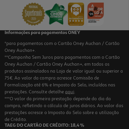
9.99 €/Lt
7,49 €
Informações para pagamentos ONEY
*para pagamentos com o Cartão Oney Auchan / Cartão
Oney Auchan+.
**Campanha Sem Juros para pagamentos com o Cartão
Oney Auchan / Cartão Oney Auchan+, em todos os
produtos assinalados na Loja de valor igual ou superior a
75€. Ao valor da compra acresce Comissão de
Formalização até 6% e Imposto do Selo, incluídos nas
prestações. Consulte detalhe
aqui
.
Espumante Vall De Juy Cava Brut 0.75 L
***O valor da primeira prestação depende do dia da
compra, refletindo o cálculo de juros diários. Ao valor das
6.65 €/Lt
prestações acresce o Imposto do Selo sobre a utilização
4,99 €
de Crédito.
TAEG DO CARTÃO DE CRÉDITO: 18,4 %