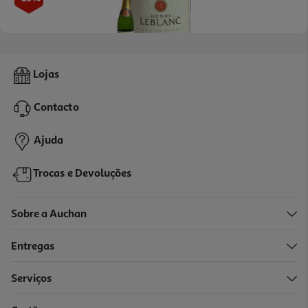
4.0
(2)
Espumante Henri Leblanc Blanc De Blancs Bruto 0.75l
Lojas
8.65 €/Lt
Price reduced from
to
7,49 €
Contacto
6,49 €
Promoção
Ajuda
Trocas e Devoluções
Sobre a Auchan
Entregas
Serviços