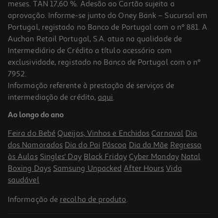
meses. TAN 17,60 %. Adesão ao Cartão sujeita a
aprovação. Informe-se junto do Oney Bank – Sucursal em
Portugal, registado no Banco de Portugal com o nº 881. A
Auchan Retail Portugal, S.A. atua na qualidade de
Intermediário de Crédito a título acessório com
exclusividade, registado no Banco de Portugal com o nº
7952.
Informação referente à prestação de serviços de
intermediação de crédito,
aqui
.
Ao longo do ano
Feira do Bebé
Queijos, Vinhos e Enchidos
Carnaval
Dia
dos Namorados
Dia do Pai
Páscoa
Dia da Mãe
Regresso
às Aulas
Singles' Day
Black Friday
Cyber Monday
Natal
Boxing Days
Samsung Unpacked
After Hours
Vida
saudável
Informação de
recolha de produto
.