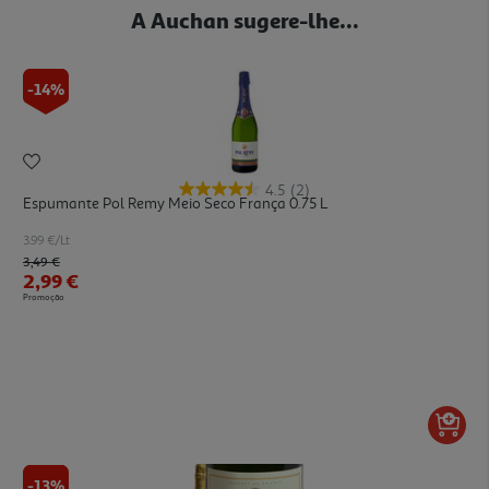
A Auchan sugere-lhe...
-14%
4.5
(2)
Espumante Pol Remy Meio Seco França 0.75 L
3.99 €/Lt
Price reduced from
to
3,49 €
2,99 €
Promoção
-13%