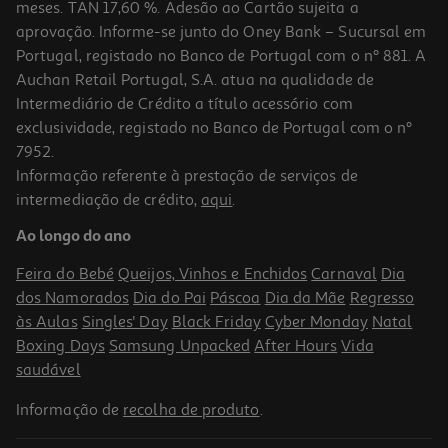
meses. TAN 17,60 %. Adesão ao Cartão sujeita a
aprovação. Informe-se junto do Oney Bank – Sucursal em
Portugal, registado no Banco de Portugal com o nº 881. A
Auchan Retail Portugal, S.A. atua na qualidade de
Intermediário de Crédito a título acessório com
exclusividade, registado no Banco de Portugal com o nº
7952.
Informação referente à prestação de serviços de
intermediação de crédito,
aqui
.
Espumante Fita Azul Celebration Reserva Seco 0.75l
Ao longo do ano
8.25 €/Lt
Feira do Bebé
Queijos, Vinhos e Enchidos
Carnaval
Dia
6,19 €
dos Namorados
Dia do Pai
Páscoa
Dia da Mãe
Regresso
às Aulas
Singles' Day
Black Friday
Cyber Monday
Natal
Boxing Days
Samsung Unpacked
After Hours
Vida
saudável
Informação de
recolha de produto
.