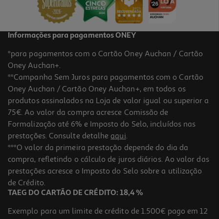
13,79 €
Informações para pagamentos ONEY
*para pagamentos com o Cartão Oney Auchan / Cartão
Oney Auchan+.
**Campanha Sem Juros para pagamentos com o Cartão
Oney Auchan / Cartão Oney Auchan+, em todos os
produtos assinalados na Loja de valor igual ou superior a
75€. Ao valor da compra acresce Comissão de
Formalização até 6% e Imposto do Selo, incluídos nas
prestações. Consulte detalhe
aqui
.
Espumante Raposeira Super Reserva Meio Seco 0.75l
***O valor da primeira prestação depende do dia da
compra, refletindo o cálculo de juros diários. Ao valor das
18.39 €/Lt
prestações acresce o Imposto do Selo sobre a utilização
13,79 €
de Crédito.
TAEG DO CARTÃO DE CRÉDITO: 18,4 %
Exemplo para um limite de crédito de 1.500€ pago em 12