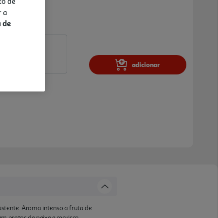
to de
r a
a de
adicionar
sistente. Aroma intenso a fruta de
m pratos de peixe e marisco .