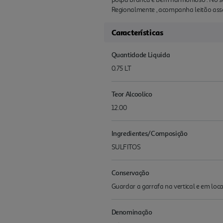
Regionalmente , acompanha leitão assa
Características
Quantidade Liquida
0.75 LT
Teor Alcoolico
12.00
Ingredientes/Composição
SULFITOS
Conservação
Guardar a garrafa na vertical e em loca
Denominação