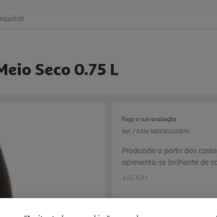
squisar
eio Seco 0.75 L
Faça a sua avaliação
Ref. / EAN:
5601002125576
Produzido a partir das casta
apresenta-se brilhante de co
intenso a fruta de polpa bra
4.65 €/Lt
cremoso e persistente. Exc
de peixe e marisco . Regio
ser servido a temperatura en
Next