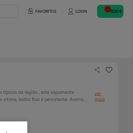
FAVORITOS
LOGIN
0,00 €
s típicas da região , este espumante
ver
mais
r citrina, bolha fina e persistente. Aroma
nca e bem harmonioso . No sabor, é fresco ,
elente como aperitivo , acompanha bem pratos
nalmente , acompanha leitão assado. Deverá
tre os 6 e 8 graus