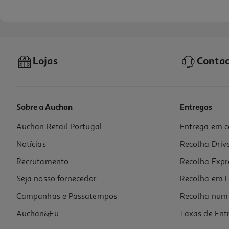
Lojas
Contac
Sobre a Auchan
Entregas
Auchan Retail Portugal
Entrega em c
Espumante Régia Casta Doce 0.75 L
Notícias
Recolha Driv
4.65 €/Lt
Recrutamento
Recolha Expr
3,49 €
Seja nosso fornecedor
Recolha em L
Campanhas e Passatempos
Recolha num 
Auchan&Eu
Taxas de Ent