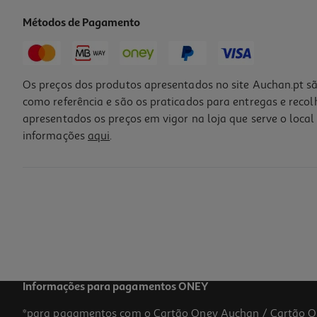
Métodos de Pagamento
Os preços dos produtos apresentados no site Auchan.pt sã
como referência e são os praticados para entregas e reco
apresentados os preços em vigor na loja que serve o local 
informações
aqui
.
Espumante Régia Casta Bruto 0.75 L
4.65 €/Lt
3,49 €
Informações para pagamentos ONEY
*para pagamentos com o Cartão Oney Auchan / Cartão O