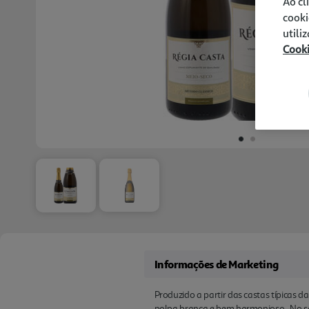
Ao cl
cooki
utili
Cook
Informações de Marketing
Produzido a partir das castas típicas da
polpa branca e bem harmonioso . No sab