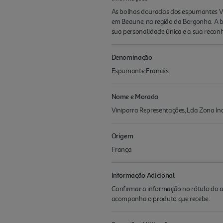
As bolhas douradas dos espumantes V
em Beaune, na região da Borgonha. A 
sua personalidade única e a sua reco
Denominação
Espumante Francês
Nome e Morada
Viniparra Representações, Lda Zona In
Origem
França
Informação Adicional
Confirmar a informação no rótulo do a
acompanha o produto que recebe.