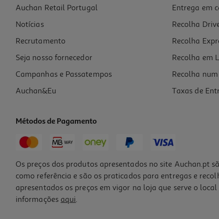
Auchan Retail Portugal
Entrega em c
Espumante Veuve Du Vernay Demi Sec 0.75l
Notícias
Recolha Driv
11.32 €/Lt
Recrutamento
Recolha Expr
8,49 €
Seja nosso fornecedor
Recolha em L
Campanhas e Passatempos
Recolha num 
Auchan&Eu
Taxas de Ent
Métodos de Pagamento
-13%
Os preços dos produtos apresentados no site Auchan.pt sã
como referência e são os praticados para entregas e reco
apresentados os preços em vigor na loja que serve o local 
informações
aqui
.