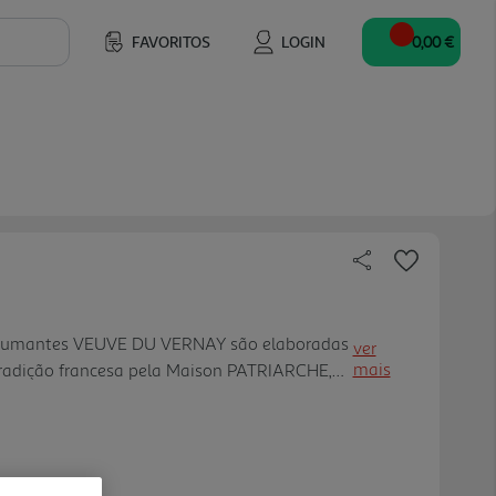
FAVORITOS
LOGIN
0,00 €
spumantes VEUVE DU VERNAY são elaboradas
ver
mais
radição francesa pela Maison PATRIARCHE,
gião da Borgonha. A busca da perfeição
reensível, conferindo aos vinho s espumantes
sonalidade única e a sua reconhecida
 cor dourada clara, o Veuve du Vernay Brut