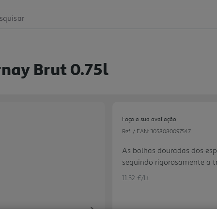
squisar
nay Brut 0.75l
Faça a sua avaliação
Ref. / EAN:
3058080097547
As bolhas douradas dos e
seguindo rigorosamente a t
instalada em Beaune, na re
11.32 €/Lt
garante uma qualidade irrep
VEUVE DU VERNAY a sua per
complexidade aromática. De
Next