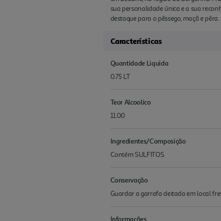
sua personalidade única e a sua recon
destaque para o pêssego, maçã e pêra. 
Características
Quantidade Liquida
0.75 LT
Teor Alcoolico
11.00
Ingredientes/Composição
Contém SULFITOS.
Conservação
Guardar a garrafa deitada em local fres
Informações