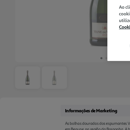
Ao cl
cooki
utili
Cook
Informações de Marketing
As bolhas douradas dos espumantes V
em Beaune, na região da Borgonha. A 