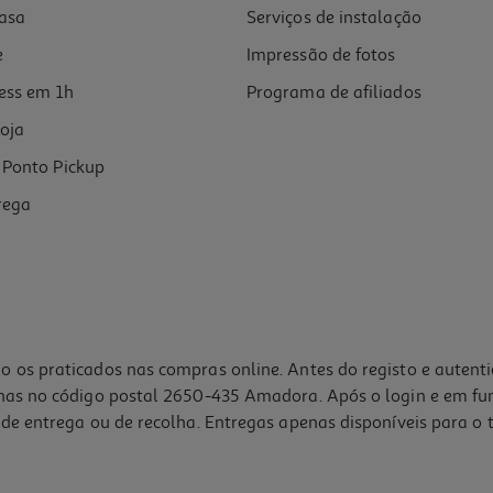
asa
Serviços de instalação
e
Impressão de fotos
ess em 1h
Programa de afiliados
oja
Ponto Pickup
rega
o os praticados nas compras online. Antes do registo e autent
lhas no código postal 2650-435 Amadora. Após o login e em fu
de entrega ou de recolha. Entregas apenas disponíveis para o t
4.0
(2)