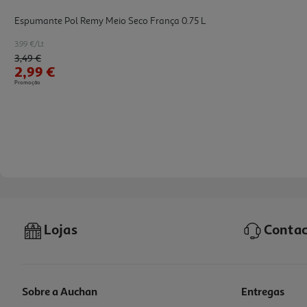
Espumante Pol Remy Meio Seco França 0.75 L
3.99 €/Lt
Price reduced from
to
3,49 €
2,99 €
Promoção
Lojas
Contac
Sobre a Auchan
Entregas