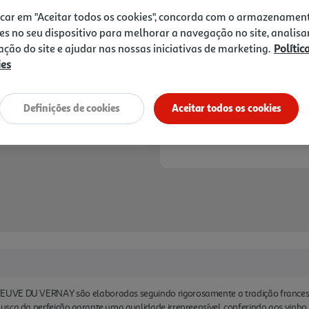
8,49 €
apresenta aroma frutado, c
icar em "Aceitar todos os cookies", concorda com o armazenamen
Muito refrescante e envolve
es no seu dispositivo para melhorar a navegação no site, analisa
muito intensas e duradoura
Notas de preparação
zação do site e ajudar nas nossas iniciativas de marketing.
Polític
ies
Definições de cookies
Aceitar todos os cookies
EUVE DU VERNAY são elaboradas seguindo rigorosamente a tradição frances
busca da perfeição garante uma qualidade irrepreensível, conferindo aos v