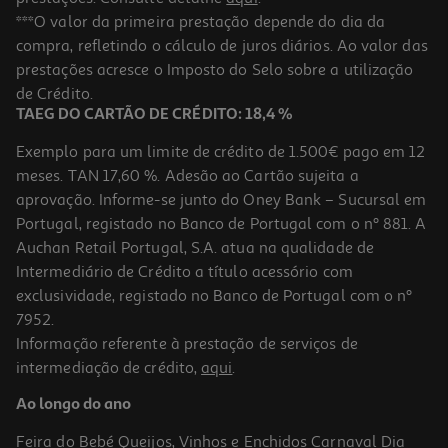
5.0
(1)
Gin Mare 0.70l
***O valor da primeira prestação depende do dia da
compra, refletindo o cálculo de juros diários. Ao valor das
45.7 €/Lt
Price reduced from
to
prestações acresce o Imposto do Selo sobre a utilização
39,99 €
31,99 €
de Crédito.
Promoção
TAEG DO CARTÃO DE CRÉDITO: 18,4 %
Exemplo para um limite de crédito de 1.500€ pago em 12
meses. TAN 17,60 %. Adesão ao Cartão sujeita a
aprovação. Informe-se junto do Oney Bank – Sucursal em
Portugal, registado no Banco de Portugal com o nº 881. A
Auchan Retail Portugal, S.A. atua na qualidade de
Intermediário de Crédito a título acessório com
exclusividade, registado no Banco de Portugal com o nº
7952.
Informação referente à prestação de serviços de
intermediação de crédito,
aqui
.
Gin Cacimba Atlântico 0.70l
Ao longo do ano
41.41 €/Lt
Feira do Bebé
Queijos, Vinhos e Enchidos
Carnaval
Dia