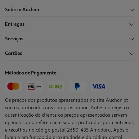
Sobre a Auchan
Entregas
-16%
Serviços
5.0
(1)
Cartões
Gin Beefeater Black 0.70l
30.84 €/Lt
Métodos de Pagamento
Price reduced from
to
25,69 €
21,59 €
Promoção
Os preços dos produtos apresentados no site Auchan.pt
são os praticados nas compras online. Antes do registo e
autenticação do cliente os preços apresentados servem
apenas como referência e são os praticados para entregas
e recolhas no código postal 2650-435 Amadora. Após o
login e em função da proximidade e do código postal,