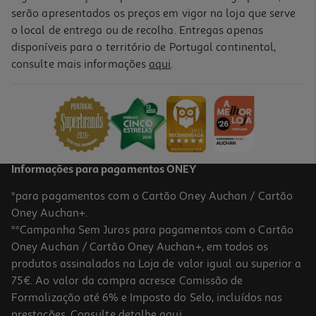
serão apresentados os preços em vigor na loja que serve
o local de entrega ou de recolha. Entregas apenas
disponíveis para o território de Portugal continental,
5.0
(2)
consulte mais informações
aqui
.
Gin Beefeater Dry 1 L
26.59 €/Lt
26,59 €
Informações para pagamentos ONEY
*para pagamentos com o Cartão Oney Auchan / Cartão
Oney Auchan+.
**Campanha Sem Juros para pagamentos com o Cartão
Oney Auchan / Cartão Oney Auchan+, em todos os
-20%
produtos assinalados na Loja de valor igual ou superior a
75€. Ao valor da compra acresce Comissão de
Formalização até 6% e Imposto do Selo, incluídos nas
prestações. Consulte detalhe
aqui
.