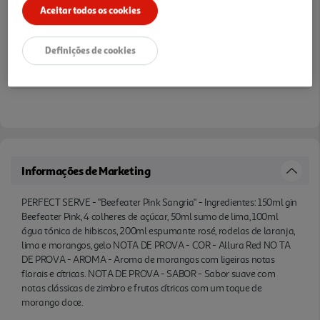
Aceitar todos os cookies
Notas de preparação
Definições de cookies
Informações de Marketing
PERFECT SERVE - "Beefeater Pink Sangria" - Ingredientes: 150ml gin
Beefeater Pink, 4 colheres de açúcar, 50ml sumo de lima, 100ml
água tónica de hibiscos, 200ml espumante rosé, rodelas de laranja,
lima e morangos, gelo NOTA DE PROVA - COR - Allura Red NO TA
DE PROVA - AROMA - Aroma de morangos com ligeiras notas
florais e cítricas. NOTA DE PROVA - SABOR - Sabor suave com
notas clássicas de zimbro e frutas cítricas com um toque de
morango doce.