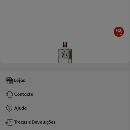
5.0
(2)
Gin Roku Premium Japão 0.70 L
Lojas
48.56 €/Lt
Contacto
33,99 €
Ajuda
Trocas e Devoluções