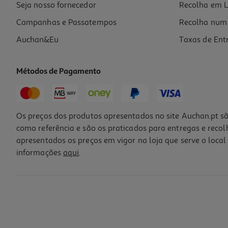
Seja nosso fornecedor
Recolha em L
Campanhas e Passatempos
Recolha num 
Auchan&Eu
Taxas de Ent
Métodos de Pagamento
-27%
Os preços dos produtos apresentados no site Auchan.pt sã
como referência e são os praticados para entregas e reco
apresentados os preços em vigor na loja que serve o local 
informações
aqui
.
Gin Hendricks 0.70l
42.8 €/Lt
Price reduced from
to
41,19 €
29,96 €
Promoção