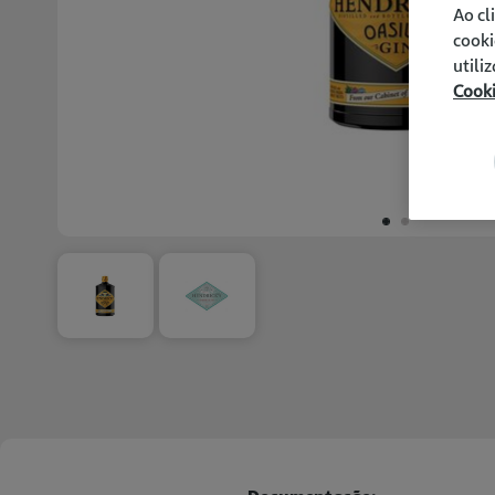
Ao cl
cooki
utili
Cook