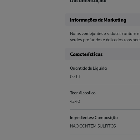
Documentação:
Informações de Marketing
Notas verdejantes e sedosas cantam nu
verdes, profundos e delicados tons her
Características
Quantidade Liquida
0.7 LT
Teor Alcoolico
43.40
Ingredientes/Composição
NÃO CONTEM SULFITOS