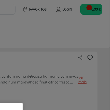
FAVORITOS
LOGIN
0,00 €
as cantam numa deliciosa harmonia com ervas
ver
mais
ando num maravilhoso final cítrico fresco.
 delicados tons herbáceos e com um pequeno
 cítricas