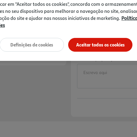
Price reduced from
to
43,69 €
icar em "Aceitar todos os cookies", concorda com o armazenamen
33,29 €
es no seu dispositivo para melhorar a navegação no site, analisa
zação do site e ajudar nas nossas iniciativas de marketing.
Polític
Promoção:
de 28/5/2026 a 19/8/2026
ies
10% DESCONTO IMED
De 6/8/2026 a 19/8/
Preço exclusivo para
Definições de cookies
Aceitar todos os cookies
aplicado já refletido 
Notas de preparação