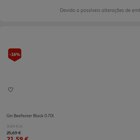
Devido a possíveis alterações de e
-16%
Gin Beefeater Black 0.70l
30.84 €/Lt
Price reduced from
to
25,69 €
21,59 €