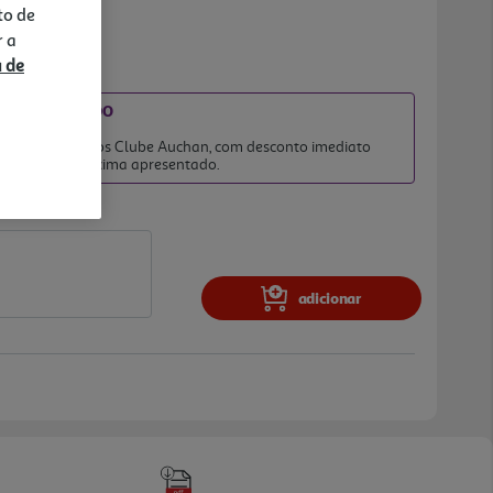
to de
r a
a de
IATO INCLUÍDO
2026
 clientes membros Clube Auchan, com desconto imediato
no preço final acima apresentado.
adicionar