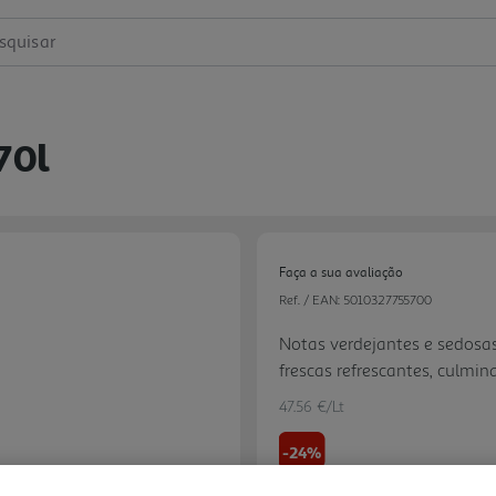
squisar
70l
Faça a sua avaliação
Ref. / EAN:
5010327755700
Notas verdejantes e sedos
frescas refrescantes, culmin
Aromas verdes, profundos e
47.56 €/Lt
toque de revigorantes frutas
-24%
Next