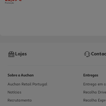
Promoção
Lojas
Contac
Sobre a Auchan
Entregas
Auchan Retail Portugal
Entrega em c
Gin Drumshanbo Gunpowder 0.50l
Notícias
Recolha Driv
49.98 €/Lt
Recrutamento
Recolha Expr
24,99 €