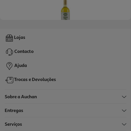
4.7
(3)
Licor De Poejo Hs 0.70l
Lojas
16.7 €/Lt
Contacto
11,69 €
Ajuda
Trocas e Devoluções
Sobre a Auchan
Entregas
Serviços