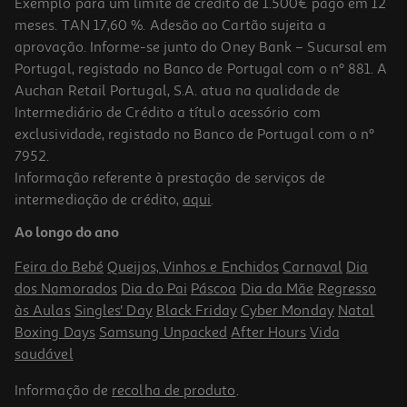
Exemplo para um limite de crédito de 1.500€ pago em 12
meses. TAN 17,60 %. Adesão ao Cartão sujeita a
aprovação. Informe-se junto do Oney Bank – Sucursal em
Portugal, registado no Banco de Portugal com o nº 881. A
Auchan Retail Portugal, S.A. atua na qualidade de
Intermediário de Crédito a título acessório com
exclusividade, registado no Banco de Portugal com o nº
7952.
Informação referente à prestação de serviços de
intermediação de crédito,
aqui
.
Licor Ginja Albergaria Intenso 18º 0.70l
Ao longo do ano
14.27 €/Lt
Feira do Bebé
Queijos, Vinhos e Enchidos
Carnaval
Dia
9,99 €
dos Namorados
Dia do Pai
Páscoa
Dia da Mãe
Regresso
às Aulas
Singles' Day
Black Friday
Cyber Monday
Natal
Boxing Days
Samsung Unpacked
After Hours
Vida
saudável
Informação de
recolha de produto
.