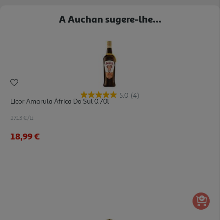
A Auchan sugere-lhe...
5.0
(4)
Licor Amarula África Do Sul 0.70l
27.13 €/Lt
18,99 €