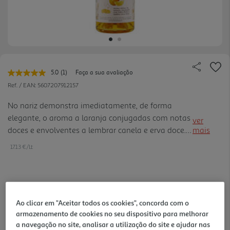
5.0
(1)
Faça a sua avaliação
Leu
uma
Ref. / EAN:
5607207912157
avaliação.
Link
No nariz demonstra imediatamente, de forma
para
elegante, o aroma a laranja conjugadas com notas
a
ver
mesma
doces e envolventes a lembrar canela e erva doce.
mais
página.
Na boca é muito equilibrado, com volume e riqueza
17.13 €/Lt
de sabor, característicos deste licor.
11,99 €
Ao clicar em "Aceitar todos os cookies", concorda com o
armazenamento de cookies no seu dispositivo para melhorar
Notas de preparação
a navegação no site, analisar a utilização do site e ajudar nas