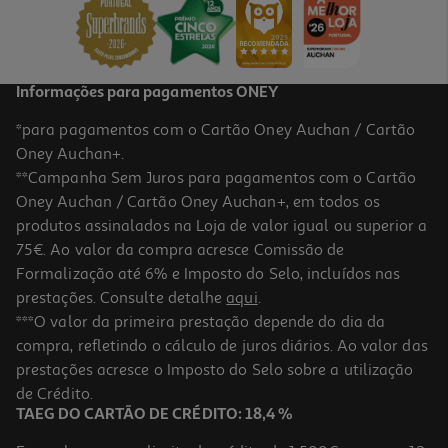
26,69 €
Informações para pagamentos ONEY
*para pagamentos com o Cartão Oney Auchan / Cartão
Oney Auchan+.
**Campanha Sem Juros para pagamentos com o Cartão
Oney Auchan / Cartão Oney Auchan+, em todos os
-20%
produtos assinalados na Loja de valor igual ou superior a
75€. Ao valor da compra acresce Comissão de
Formalização até 6% e Imposto do Selo, incluídos nas
prestações. Consulte detalhe
aqui
.
Licor De Ginja Mariquinhas 0.70l
***O valor da primeira prestação depende do dia da
compra, refletindo o cálculo de juros diários. Ao valor das
19.41 €/Lt
Price reduced from
to
prestações acresce o Imposto do Selo sobre a utilização
16,99 €
13,59 €
de Crédito.
Promoção
TAEG DO CARTÃO DE CRÉDITO: 18,4 %