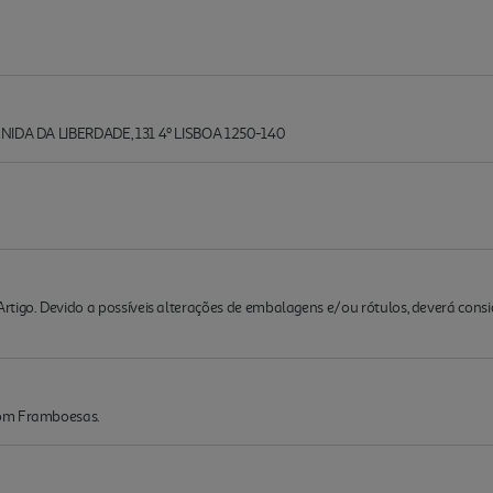
ENIDA DA LIBERDADE, 131 4º LISBOA 1250-140
rtigo. Devido a possíveis alterações de embalagens e/ou rótulos, deverá cons
com Framboesas.