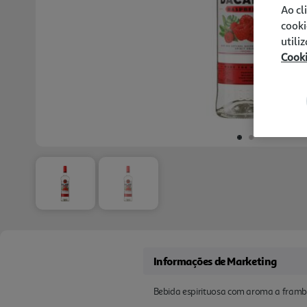
Ao cl
cooki
utili
Cook
Informações de Marketing
Bebida espirituosa com aroma a fram