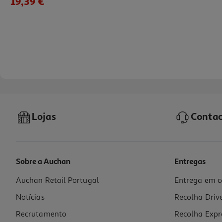
19,39 €
Lojas
Contac
Sobre a Auchan
Entregas
Auchan Retail Portugal
Entrega em c
Rum Maxibar 0.70l
Notícias
Recolha Driv
12.27 €/Lt
Recrutamento
Recolha Expr
8,59 €