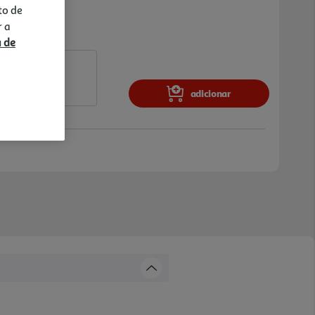
to de
r a
a de
adicionar