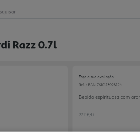
squisar
di Razz 0.7l
Faça a sua avaliação
Ref. / EAN:
7610113028124
Bebida espirituosa com ar
27.7 €/Lt
Next