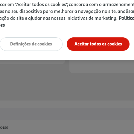
19,39 €
icar em "Aceitar todos os cookies", concorda com o armazenamen
es no seu dispositivo para melhorar a navegação no site, analisa
Notas de preparação
zação do site e ajudar nas nossas iniciativas de marketing.
Polític
ies
Definições de cookies
Aceitar todos os cookies
boesa