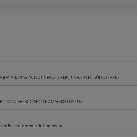
ÁGUA, AROMAS, ÁCIDO CÍTRICO (E-330), CITRATO DE SÓDIO (E-331)
M LOCAL FRESCO, SECO E AO ABRIGO DA LUZ
a com Bacardi e aroma de framboesa