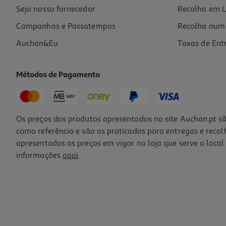
Seja nosso fornecedor
Recolha em L
Campanhas e Passatempos
Recolha num 
Auchan&Eu
Taxas de Ent
Métodos de Pagamento
Os preços dos produtos apresentados no site Auchan.pt sã
como referência e são os praticados para entregas e reco
apresentados os preços em vigor na loja que serve o local 
informações
aqui
.
Rum Havana Club 3 Anos 0.70l
24.27 €/Lt
16,99 €