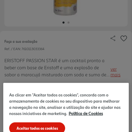
Faça a sua avaliação
Ref. / EAN:
7610113033364
ERISTOFF PASSION STAR é um cocktail pronto a
beber com base de Eristoff e uma explosão de
ver
sabor a maracujá misturado com soda e sumo de
mais
lima espremido.
11.96 €/Lt
Ao clicar em "Aceitar todos os cookies", concorda com o
armazenamento de cookies no seu dispositivo para melhorar
a navegação no site, analisar a utilização do site e ajudar nas
2,99 €
nossas iniciativas de marketing.
Política de Cookies
+0,10 € Depósito
Aceitar todos os cookies
Notas de preparação