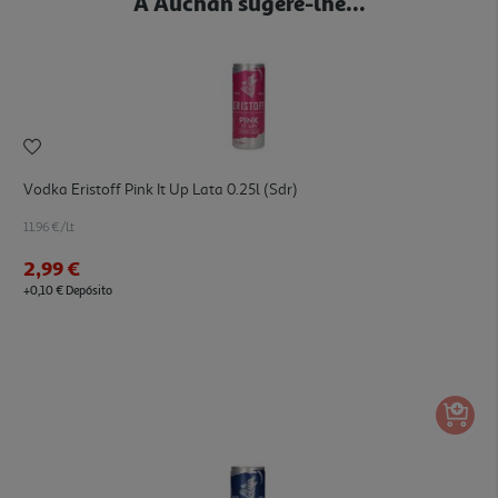
A Auchan sugere-lhe...
Vodka Eristoff Pink It Up Lata 0.25l (sdr)
11.96 €/Lt
2,99 €
+0,10 € Depósito