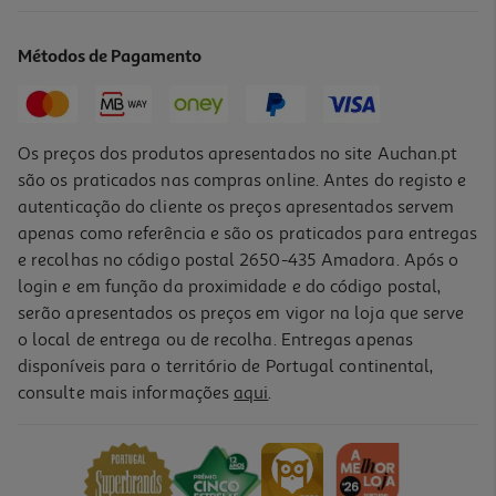
Rum Bacardi Mojito Lata 0.25l (sdr)
11.96 €/Lt
Métodos de Pagamento
2,99 €
+0,10 € Depósito
Os preços dos produtos apresentados no site Auchan.pt
são os praticados nas compras online. Antes do registo e
autenticação do cliente os preços apresentados servem
apenas como referência e são os praticados para entregas
e recolhas no código postal 2650-435 Amadora. Após o
login e em função da proximidade e do código postal,
-25%
serão apresentados os preços em vigor na loja que serve
o local de entrega ou de recolha. Entregas apenas
disponíveis para o território de Portugal continental,
consulte mais informações
aqui
.
Cocktail Absolut And Sprite 0.25l (sdr)
8.68 €/Lt
Price reduced from
to
2,89 €
2,17 €