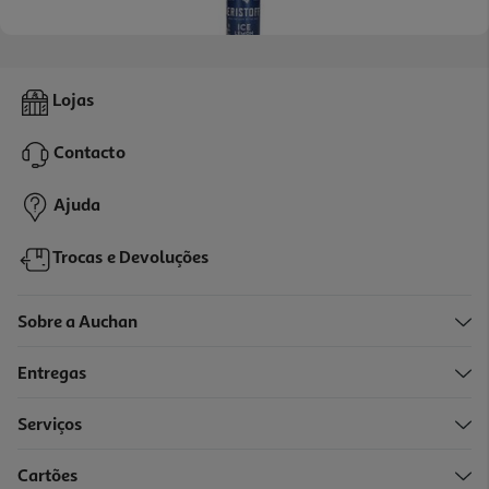
Cocktail Eristoff Ice Lata 0.25l (sdr)
Lojas
11.96 €/Lt
Contacto
2,99 €
+0,10 € Depósito
Ajuda
Trocas e Devoluções
Sobre a Auchan
Entregas
Serviços
Cartões