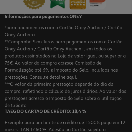
+0,10 € Depósito
Promoção
Informações para pagamentos ONEY
*para pagamentos com o Cartão Oney Auchan / Cartão
Oney Auchan+.
**Campanha Sem Juros para pagamentos com o Cartão
Oney Auchan / Cartão Oney Auchan+, em todos os
produtos assinalados na Loja de valor igual ou superior a
75€. Ao valor da compra acresce Comissão de
Formalização até 6% e Imposto do Selo, incluídos nas
prestações. Consulte detalhe
aqui
.
Gin Tonico Bombay Sapphire Lata 0.25l (sdr)
***O valor da primeira prestação depende do dia da
compra, refletindo o cálculo de juros diários. Ao valor das
11.96 €/Lt
prestações acresce o Imposto do Selo sobre a utilização
2,99 €
de Crédito.
+0,10 € Depósito
TAEG DO CARTÃO DE CRÉDITO: 18,4 %
Exemplo para um limite de crédito de 1.500€ pago em 12
meses. TAN 17,60 %. Adesão ao Cartão sujeita a