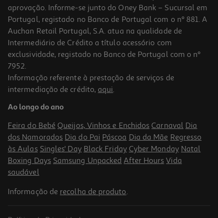
aprovação. Informe-se junto do Oney Bank – Sucursal em
Portugal, registado no Banco de Portugal com o nº 881. A
Auchan Retail Portugal, S.A. atua na qualidade de
Intermediário de Crédito a título acessório com
-31%
exclusividade, registado no Banco de Portugal com o nº
7952.
Informação referente à prestação de serviços de
intermediação de crédito,
aqui
.
Gin Tónico Beefeater Pink Lata 0.25l (sdr)
Ao longo do ano
8.28 €/Lt
Price reduced from
to
2,99 €
Feira do Bebé
Queijos, Vinhos e Enchidos
Carnaval
Dia
2,07 €
dos Namorados
Dia do Pai
Páscoa
Dia da Mãe
Regresso
+0,10 € Depósito
Promoção
às Aulas
Singles' Day
Black Friday
Cyber Monday
Natal
Boxing Days
Samsung Unpacked
After Hours
Vida
saudável
Informação de
recolha de produto
.