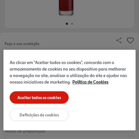
Faça a sua avaliação
Ref. / EAN:
5010867102774
Ao clicar em "Aceitar todos os cookies", concorda com o
Cativante, com sabores de chá verde, gengibre,
armazenamento de cookies no seu dispositivo para melhorar
sésamo torrado, caramelo e tâmaras, que deslizam
ver
a navegação no site, analisar a utilização do site e ajudar nas
pela boca. Acidez perfeitamente integrada e um
mais
nossas iniciativas de marketing.
Política de Cookies
encantador flash de doçura, Proporciona subtil
58.2 €/Lt
elegância.
Aceitar todos os cookies
29,10 €
Definições de cookies
Notas de preparação