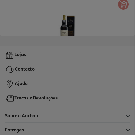
4.5
(2)
Vinho Porto Dow's 30 Anos 0.75l
Lojas
106.65 €/Lt
Contacto
79,99 €
Ajuda
Trocas e Devoluções
Sobre a Auchan
Entregas