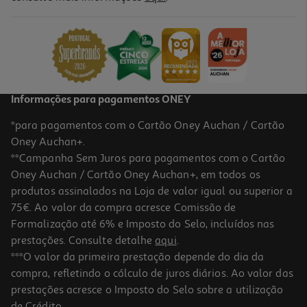
Vinho Porto Cruz 40 Anos 0.75l
153.32 €/Lt
114,99 €
Informações para pagamentos ONEY
*para pagamentos com o Cartão Oney Auchan / Cartão
Oney Auchan+.
**Campanha Sem Juros para pagamentos com o Cartão
Oney Auchan / Cartão Oney Auchan+, em todos os
produtos assinalados na Loja de valor igual ou superior a
75€. Ao valor da compra acresce Comissão de
Formalização até 6% e Imposto do Selo, incluídos nas
prestações. Consulte detalhe
aqui
.
Vinho Porto Ramos Pinto Lágrima Ruby 0.75l
***O valor da primeira prestação depende do dia da
compra, refletindo o cálculo de juros diários. Ao valor das
13.99 €/Lt
prestações acresce o Imposto do Selo sobre a utilização
10,49 €
de Crédito.