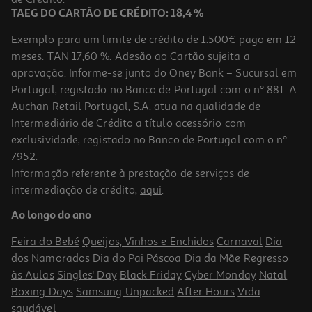
TAEG DO CARTÃO DE CRÉDITO: 18,4 %
Exemplo para um limite de crédito de 1.500€ pago em 12
meses. TAN 17,60 %. Adesão ao Cartão sujeita a
aprovação. Informe-se junto do Oney Bank – Sucursal em
Portugal, registado no Banco de Portugal com o nº 881. A
Auchan Retail Portugal, S.A. atua na qualidade de
Intermediário de Crédito a título acessório com
exclusividade, registado no Banco de Portugal com o nº
7952.
Informação referente à prestação de serviços de
intermediação de crédito,
aqui
.
Conjunto Caixa Madeira Ramos Pinto Com 4 Miniaturas 0.360l
Ao longo do ano
48.31 €/Lt
Feira do Bebé
Queijos, Vinhos e Enchidos
Carnaval
Dia
17,39 €
dos Namorados
Dia do Pai
Páscoa
Dia da Mãe
Regresso
às Aulas
Singles' Day
Black Friday
Cyber Monday
Natal
Boxing Days
Samsung Unpacked
After Hours
Vida
saudável