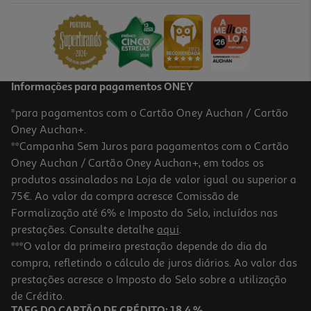
23.97 €/Lt
8,99 €
Informações para pagamentos ONEY
*para pagamentos com o Cartão Oney Auchan / Cartão
Oney Auchan+.
**Campanha Sem Juros para pagamentos com o Cartão
Oney Auchan / Cartão Oney Auchan+, em todos os
produtos assinalados na Loja de valor igual ou superior a
75€. Ao valor da compra acresce Comissão de
Formalização até 6% e Imposto do Selo, incluídos nas
prestações. Consulte detalhe
aqui
.
5.0
(1)
Vermute Martini Rosso Pack 10 X 0.055l
***O valor da primeira prestação depende do dia da
compra, refletindo o cálculo de juros diários. Ao valor das
190.73 €/Lt
prestações acresce o Imposto do Selo sobre a utilização
10,49 €
de Crédito.
TAEG DO CARTÃO DE CRÉDITO: 18,4 %