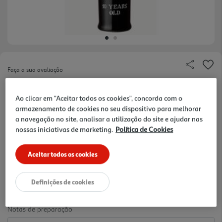
Faça a sua avaliação
Ref. / EAN:
5601889003691
Ao clicar em "Aceitar todos os cookies", concorda com o
Não necessita de decantação. Excelente com
armazenamento de cookies no seu dispositivo para melhorar
chocolate negro, petit fours, pralinês, bolo de mel
ver
a navegação no site, analisar a utilização do site e ajudar nas
(tradicional da Madeira) e sobremesas doces, como
mais
nossas iniciativas de marketing.
Política de Cookies
mousses, bolos e trufas de chocolate.
40.79 €/Lt
Aceitar todos os cookies
30,59 €
Definições de cookies
Notas de preparação