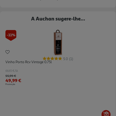
A Auchan sugere-lhe...
-11%
5.0
(1)
Vinho Porto Rcv Vintage 0.75l
66.65 €/Lt
Price reduced from
to
55,99 €
49,99 €
Promoção