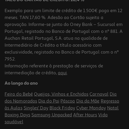
Exemplo para um limite de crédito de 1.500€ pago em 12
meses. TAN 17,60 %. Adesão ao Cartão sujeita a
aprovação. Informe-se junto do Oney Bank – Sucursal em
Portugal, registado no Banco de Portugal com o nº 881. A
Auchan Retail Portugal, S.A. atua na qualidade de
Intermediário de Crédito a título acessório com
exclusividade, registado no Banco de Portugal com o nº
7952.
Informação referente à prestação de serviços de
intermediação de crédito,
aqui
.
Vinho Do Porto Warre's Quinta Da Cavadinha Vintage 2006 0.75 L
Ao longo do ano
49.05 €/Lt
Feira do Bebé
Queijos, Vinhos e Enchidos
Carnaval
Dia
36,79 €
dos Namorados
Dia do Pai
Páscoa
Dia da Mãe
Regresso
às Aulas
Singles' Day
Black Friday
Cyber Monday
Natal
Boxing Days
Samsung Unpacked
After Hours
Vida
saudável