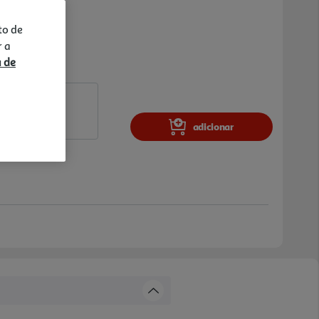
to de
r a
a de
adicionar