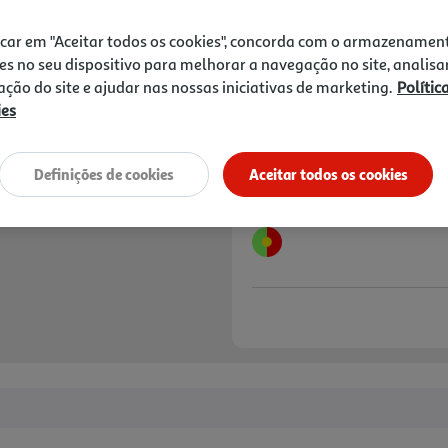
Price reduced from
to
12,65 €
8,49 €
icar em "Aceitar todos os cookies", concorda com o armazenamen
Promoção:
de 22/7/2026 a 19/8/2026
es no seu dispositivo para melhorar a navegação no site, analisa
zação do site e ajudar nas nossas iniciativas de marketing.
Polític
Notas de preparação
ies
Definições de cookies
Aceitar todos os cookies