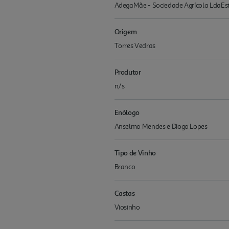
AdegaMãe - Sociedade Agrícola LdaEst
Origem
Torres Vedras
Produtor
n/s
Enólogo
Anselmo Mendes e Diogo Lopes
Tipo de Vinho
Branco
Castas
Viosinho