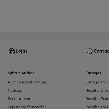
Lojas
Contac
Sobre a Auchan
Entregas
Auchan Retail Portugal
Entrega em c
Vinho Branco Sottal 0.75l
Notícias
Recolha Driv
5.32 €/Lt
Recrutamento
Recolha Expr
3,99 €
Seja nosso fornecedor
Recolha em L