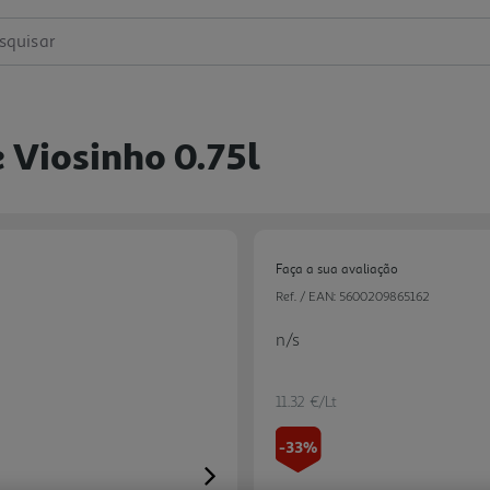
squisar
 Viosinho 0.75l
Faça a sua avaliação
Ref. / EAN:
5600209865162
n/s
11.32 €/Lt
-33%
Next